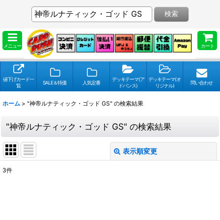
検索
メニュー
カート
値下げカード一
デッキテーマ(ア
デッキテーマ(オ
SALE＆特価
人気定番
問い合わせ
覧
ドバンス)
リジナル)
ホーム
>
"神帝ルナティック・ゴッド GS"
の
検索結果
"神帝ルナティック・ゴッド GS"
の
検索結果
表示順変更
閉じる
3
件
検索キーワードをお願い致します
:
表示数
: