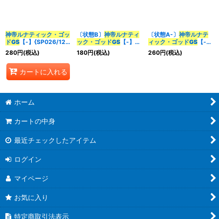
並び順
:
神帝ルナティック・ゴッ
〔状態B〕
神帝ルナティ
〔状態A-〕
神帝ルナテ
ド
GS
【-】{SP026/12}
ック・ゴッド
GS
【-】
ィック・ゴッド
GS
【-】
カテゴリ
:
《多》
{SP026/12}《多》
{SP026/12}《多》
280
円
(税込)
180
円
(税込)
260
円
(税込)
カートに入れる
特集
:
絞り込む
ホーム
カートの中身
最近チェックしたアイテム
ログイン
マイページ
お気に入り
特定商取引法表示