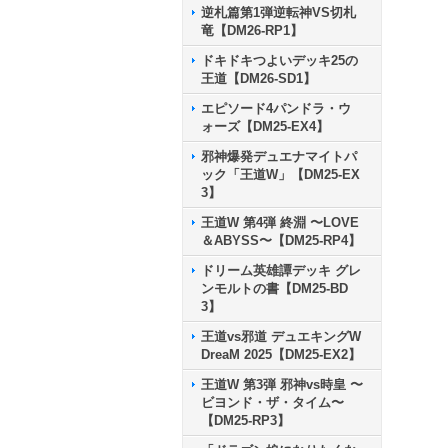
逆札篇第1弾逆転神VS切札
竜【DM26-RP1】
ドキドキつよいデッキ25の
王道【DM26-SD1】
エピソード4パンドラ・ウ
ォーズ【DM25-EX4】
邪神爆発デュエナマイトパ
ック「王道W」【DM25-EX
3】
王道W 第4弾 終淵 〜LOVE
＆ABYSS〜【DM25-RP4】
ドリーム英雄譚デッキ グレ
ンモルトの書【DM25-BD
3】
王道vs邪道 デュエキングW
DreaM 2025【DM25-EX2】
王道W 第3弾 邪神vs時皇 〜
ビヨンド・ザ・タイム〜
【DM25-RP3】