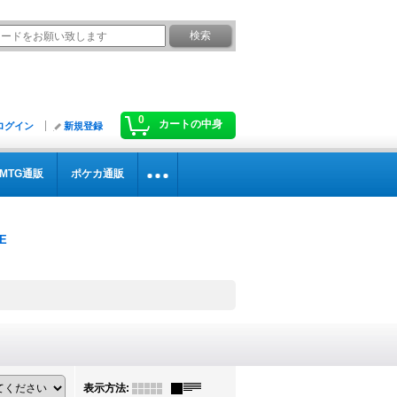
0
カートの中身
ログイン
新規登録
MTG通販
ポケカ通販
表示方法
: