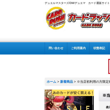
デュエルマスターズ/DM/デュエマ カード通販サイト
問い合わせ
ご利用案内
状態表記
ホーム
>
新着商品
>
※当店初利用の方限定
※
表