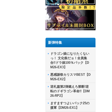
新弾特集
ドラゴン娘になりたくない
っ！ 文化祭だョ！全員集
合!!ドラ娘100％パック【D
M26-EX3】
悪感謝祭カリスマBEST【D
M26-EX2】
逆札篇第2弾燃えろ禁断!逆
転のドギラゴン革命!!【DM
26-RP2】
ますますつよいパック25の
援軍【DM26-EX1】