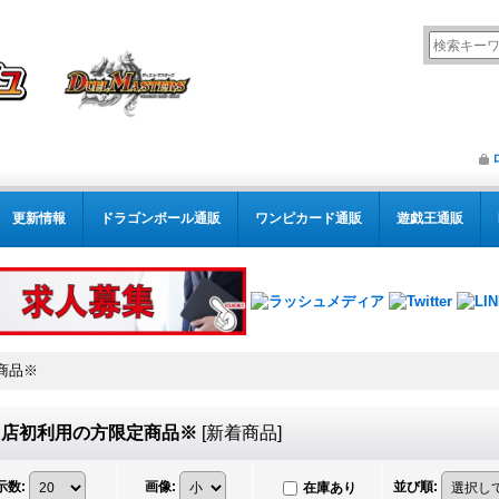
更新情報
ドラゴンボール通販
ワンピカード通販
遊戯王通販
商品※
当店初利用の方限定商品※
[
新着商品
]
示数
:
画像
:
並び順
:
在庫あり