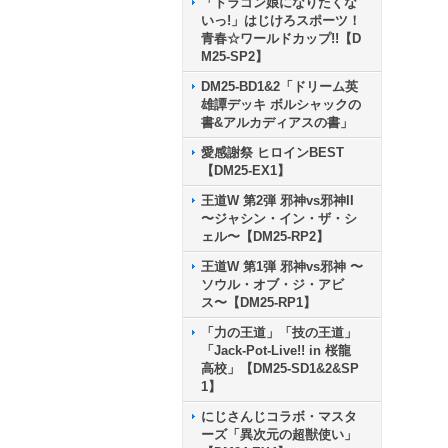
「ドラゴン娘になりたくな
いっ!」はじけろスポーツ！
青春☆ワールドカップ!!【D
M25-SP2】
DM25-BD1&2「ドリーム英
雄譚デッキ ボルシャックの
書&アルカディアスの書」
愛感謝祭 ヒロインBEST
【DM25-EX1】
王道W 第2弾 邪神vs邪神II
〜ジャシン・イン・ザ・シ
ェル〜【DM25-RP2】
王道W 第1弾 邪神vs邪神 〜
ソウル・オブ・ジ・アビ
ス〜【DM25-RP1】
「力の王道」「技の王道」
「Jack-Pot-Live!! in 桜龍
高校」【DM25-SD1&2&SP
1】
にじさんじコラボ・マスタ
ーズ「異次元の超獣使い」