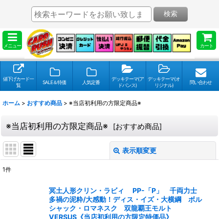
検索
メニュー
カート
値下げカード一
デッキテーマ(ア
デッキテーマ(オ
SALE＆特価
人気定番
問い合わせ
覧
ドバンス)
リジナル)
ホーム
>
おすすめ商品
>
※当店初利用の方限定商品※
※当店初利用の方限定商品※
[
おすすめ商品
]
表示順変更
閉じる
1
件
表示数
:
冥土人形クリン・ラビィ PP-「P」 千両力士
多禍の泥粋/大感動！ディス・イズ・大横綱 ボル
並び順
:
シャック・ロマネスク 双龍覇王モルト
VERSUS《当店初利用の方限定特価品》