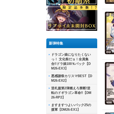
新弾特集
ドラゴン娘になりたくない
っ！ 文化祭だョ！全員集
合!!ドラ娘100％パック【D
M26-EX3】
悪感謝祭カリスマBEST【D
M26-EX2】
逆札篇第2弾燃えろ禁断!逆
転のドギラゴン革命!!【DM
26-RP2】
ますますつよいパック25の
援軍【DM26-EX1】