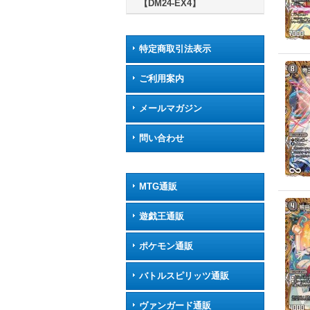
【DM24-EX4】
特定商取引法表示
ご利用案内
メールマガジン
問い合わせ
MTG通販
遊戯王通販
ポケモン通販
バトルスピリッツ通販
ヴァンガード通販