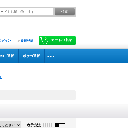
0
カートの中身
ログイン
新規登録
MTG通販
ポケカ通販
表示方法
: