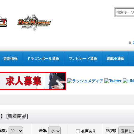
更新情報
ドラゴンボール通販
ワンピカード通販
遊戯王通販
闇】
[
新着商品
]
示数
:
画像
:
並び順
:
在庫あり