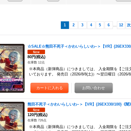
1
2
3
4
5
6
...
12
次
☆SALE☆熊田不死子＜かわいらしいわ~＞【VR】{26EX330/
80円
(税込)
在庫数 12点
※本商品（新弾商品）につきましては、 入金期限を【ご注
いております。 発売日（2026/8/8(土)）〜翌日曜日（2026
熊田不死子＜かわいらしいわ~＞【VR】{26EX330/100}《闇
120円
(税込)
在庫数 726点
※本商品（新弾商品）につきましては、 入金期限を【ご注