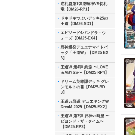
逆札篇第1弾逆転神VS切札
竜【DM26-RP1】
ドキドキつよいデッキ25の
王道【DM26-SD1】
エピソード4パンドラ・ウ
ォーズ【DM25-EX4】
邪神爆発デュエナマイトパ
ック「王道W」【DM25-EX
3】
王道W 第4弾 終淵 〜LOVE
＆ABYSS〜【DM25-RP4】
ドリーム英雄譚デッキ グレ
ンモルトの書【DM25-BD
3】
王道vs邪道 デュエキングW
DreaM 2025【DM25-EX2】
王道W 第3弾 邪神vs時皇 〜
ビヨンド・ザ・タイム〜
【DM25-RP3】