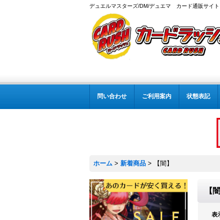
デュエルマスターズ/DM/デュエマ カード通販サイト
問い合わせ
ご利用案内
状態表記
ホーム
>
新着商品
>
【闇】
【
表