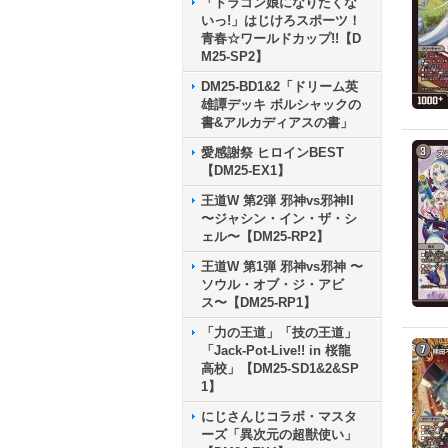
「ドラゴン娘になりたくな
いっ!」はじけろスポーツ！
青春☆ワールドカップ!!【D
M25-SP2】
DM25-BD1&2「ドリーム英
雄譚デッキ ボルシャックの
書&アルカディアスの書」
愛感謝祭 ヒロインBEST
【DM25-EX1】
王道W 第2弾 邪神vs邪神II
〜ジャシン・イン・ザ・シ
ェル〜【DM25-RP2】
王道W 第1弾 邪神vs邪神 〜
ソウル・オブ・ジ・アビ
ス〜【DM25-RP1】
「力の王道」「技の王道」
「Jack-Pot-Live!! in 桜龍
高校」【DM25-SD1&2&SP
1】
にじさんじコラボ・マスタ
ーズ「異次元の超獣使い」