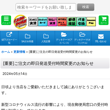
検索
メニュー
カート
値下げカード一
デッキテーマ(ア
デッキテーマ(オ
SALE＆特価
人気定番
問い合わせ
覧
ドバンス)
リジナル)
ホーム
>
更新情報
>
[重要]ご注文の即日発送受付時間変更のお知らせ
[重要]ご注文の即日発送受付時間変更のお知らせ
2024
05
14
年
月
日
日頃より当店をご愛顧いただきまして誠にありがとうございま
す。
新型コロナウィルス流行の影響により、現在郵便局窓口の受付時