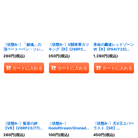
絞り込む
〔状態A-〕「鎮魂」の
〔状態A-〕V闘将軍カツ
革命の轟速レッドゾーン
頂ベートーベン・ソレム
キング【R】{26RP2秘
W【R】{P64/Y25}
ニス【SR】
18/秘24}《多》
《多》
260
円
(税込)
350
円
(税込)
1,280
円
(税込)
{26RP2STD5}《多》
カートに入れる
カートに入れる
カートに入れる
〔状態A-〕叛逆の絆
〔状態A-〕
〔状態A-〕天V王エバー
【VR】{26RP23/77}
GodofDream/Grenade
ラスト【SR】
《水》
ofD-moll【SR】
{26RP2S2/S11}《光》
260
円
(税込)
100
円
(税込)
450
円
(税込)
{26RP2TR2/TR9}