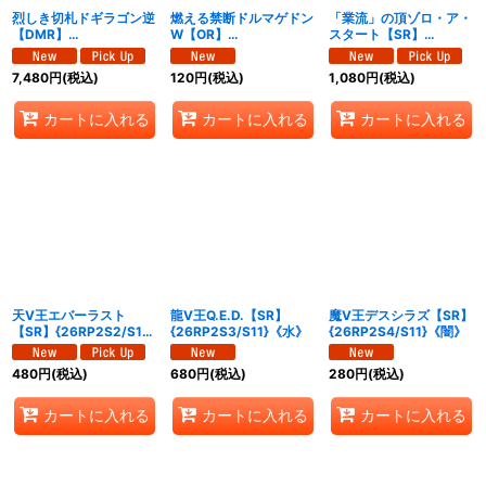
烈しき切札ドギラゴン逆
燃える禁断ドルマゲドン
「業流」の頂ゾロ・ア・
【DMR】
W【OR】
スタート【SR】
{26RP2DM1/DM1}
{26RP2OR1/OR1}
{26RP2S1/S11}《無》
《多》
《多》
7,480
円
(税込)
120
円
(税込)
1,080
円
(税込)
カートに入れる
カートに入れる
カートに入れる
天V王エバーラスト
龍V王Q.E.D.【SR】
魔V王デスシラズ【SR】
【SR】{26RP2S2/S11}
{26RP2S3/S11}《水》
{26RP2S4/S11}《闇》
《光》
480
円
(税込)
680
円
(税込)
280
円
(税込)
カートに入れる
カートに入れる
カートに入れる