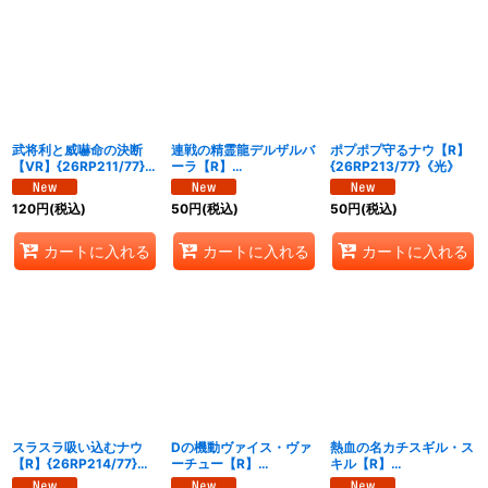
武将利と威嚇命の決断
連戦の精霊龍デルザルバ
ポプポプ守るナウ【R】
【VR】{26RP211/77}
ーラ【R】
{26RP213/77}《光》
《多》
{26RP212/77}《光》
120
円
(税込)
50
円
(税込)
50
円
(税込)
カートに入れる
カートに入れる
カートに入れる
スラスラ吸い込むナウ
Dの機動ヴァイス・ヴァ
熱血の名カチスギル・ス
【R】{26RP214/77}
ーチュー【R】
キル【R】
《水》
{26RP215/77}《水》
{26RP216/77}《闇》