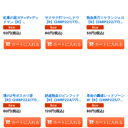
虹暴の面ガチ=ザ=デッ
サクサク打つべしナウ
熱血美刃ミケランジェロ
ドマン【R】
【R】{26RP221/77}
【R】{26RP222/77}
{26RP220/77}《自然》
《自然》
《多》
50
円
(税込)
80
円
(税込)
50
円
(税込)
カートに入れる
カートに入れる
カートに入れる
漢の2号ボスカツ逆
絶超熱血ロビンフッド
革命の轟速レッドゾーン
【R】{26RP223/77}
【R】{26RP224/77}
W【R】{26RP225/77}
《多》
《多》
《多》
80
円
(税込)
120
円
(税込)
80
円
(税込)
カートに入れる
カートに入れる
カートに入れる