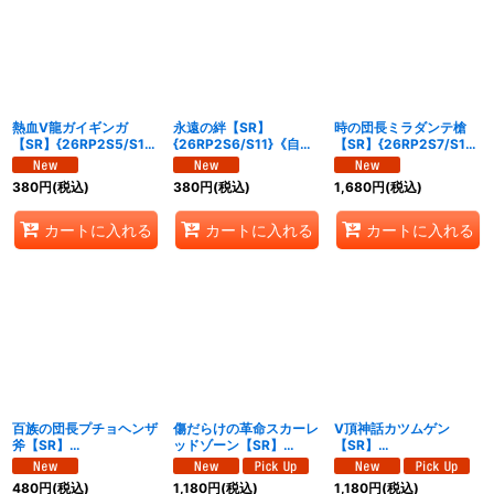
熱血V龍ガイギンガ
永遠の絆【SR】
時の団長ミラダンテ槍
【SR】{26RP2S5/S11}
{26RP2S6/S11}《自
【SR】{26RP2S7/S11}
《火》
然》
《多》
380
円
(税込)
380
円
(税込)
1,680
円
(税込)
カートに入れる
カートに入れる
カートに入れる
百族の団長プチョヘンザ
傷だらけの革命スカーレ
V頂神話カツムゲン
斧【SR】
ッドゾーン【SR】
【SR】
{26RP2S8/S11}《多》
{26RP2S10/S11}《多》
{26RP2S11/S11}《多》
480
円
(税込)
1,180
円
(税込)
1,180
円
(税込)