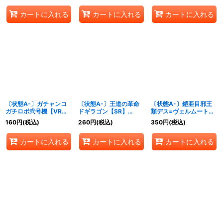
《光》
カートに入れる
カートに入れる
カートに入れる
〔状態A-〕ガチャンコ
〔状態A-〕王道の革命
〔状態A-〕鎧亜目邪王
ガチロボ弐号機【VR】
ドギラゴン【SR】
類デス=ヴェルムート
{26RP28/77}《火》
{26RP2TD4/TD5}
【VR】{26RP210/77}
160
円
(税込)
260
円
(税込)
350
円
(税込)
《多》
《自然》
カートに入れる
カートに入れる
カートに入れる