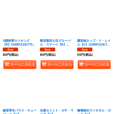
V闘将軍カツキング
獣音類武士目グローバ
護英雄タップ・ド・レイ
【R】{26RP226/77}
ル・ステージ【R】
ユ【U】{26RP228/77}
《多》
{26RP227/77}《多》
《光》
80
円
(税込)
80
円
(税込)
50
円
(税込)
カートに入れる
カートに入れる
カートに入れる
鎧亜寄生パラス・キュー
光器セイント・ガチ・マ
極俺秘伝ライオネル・ガ