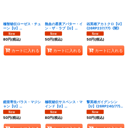
極智秘伝ローゼス・チュ
熱血の星夜アバター・イ
凶英雄アカトクロ【U】
ーン【U】
ン・ザ・ラブ【U】
{26RP237/77}《闇》
{26RP235/77}《水》
{26RP236/77}《闇》
80
円
(税込)
50
円
(税込)
50
円
(税込)
カートに入れる
カートに入れる
カートに入れる
鎧亜寄生パラス・マジシ
極呪秘伝サスペンス・マ
撃英雄ガイグンシン
ャン【U】
インド【U】
【U】{26RP240/77}
{26RP238/77}《闇》
{26RP239/77}《闇》
《火》
50
円
(税込)
80
円
(税込)
50
円
(税込)