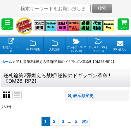
検索
メニュー
カート
値下げカード一
デッキテーマ(ア
デッキテーマ(オ
SALE＆特価
人気定番
問い合わせ
覧
ドバンス)
リジナル)
ホーム
>
逆札篇第2弾燃えろ禁断!逆転のドギラゴン革命!!【DM26-RP2】
逆札篇第2弾燃えろ禁断!逆転のドギラゴン革命!!
【DM26-RP2】
表示順変更
閉じる
263
件
表示数
:
1
2
3
...
5
次
»
並び順
: