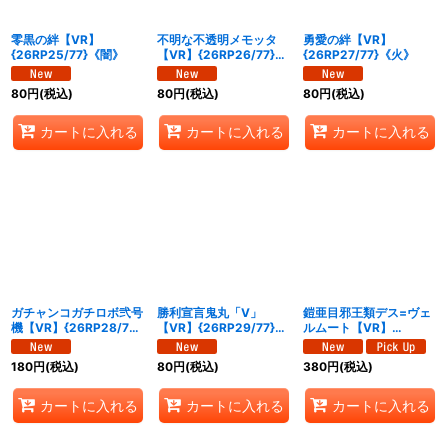
零黒の絆【VR】
不明な不透明メモッタ
勇愛の絆【VR】
{26RP25/77}《闇》
【VR】{26RP26/77}
{26RP27/77}《火》
《闇》
80
円
(税込)
80
円
(税込)
80
円
(税込)
カートに入れる
カートに入れる
カートに入れる
ガチャンコガチロボ弐号
勝利宣言鬼丸「V」
鎧亜目邪王類デス=ヴェ
機【VR】{26RP28/77}
【VR】{26RP29/77}
ルムート【VR】
《火》
《自然》
{26RP210/77}《自然》
180
円
(税込)
80
円
(税込)
380
円
(税込)
カートに入れる
カートに入れる
カートに入れる