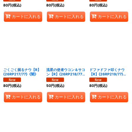
80
円
(税込)
80
円
(税込)
80
円
(税込)
カートに入れる
カートに入れる
カートに入れる
ごくごく掘るナウ【R】
流星の使者ウコン＆サコ
ドファドファ叩くナウ
{26RP217/77}《闇》
ン【R】{26RP218/77}
【R】{26RP219/77}
《火》
《火》
80
円
(税込)
50
円
(税込)
80
円
(税込)
カートに入れる
カートに入れる
カートに入れる