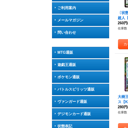
ご利用案内
〔状態
超人【
メールマガジン
9/P
260円
在庫数 
問い合わせ
MTG通販
遊戯王通販
ポケモン通販
バトルスピリッツ通販
大樹
ヴァンガード通販
ス【KG
00}
280円
在庫数 
デジモンカード通販
状態表記