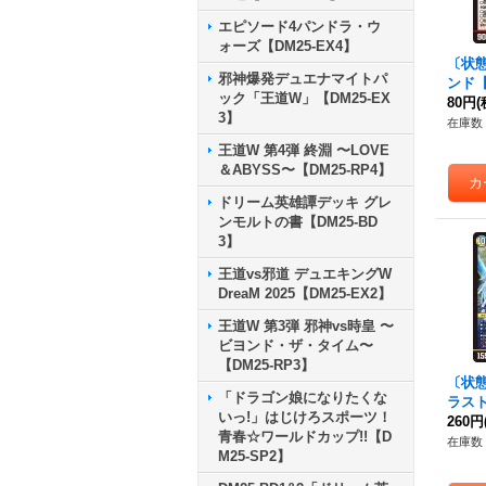
エピソード4パンドラ・ウ
ォーズ【DM25-EX4】
〔状
邪神爆発デュエナマイトパ
ンド【
ック「王道W」【DM25-EX
6/10
80円
(
3】
在庫数 
王道W 第4弾 終淵 〜LOVE
＆ABYSS〜【DM25-RP4】
ドリーム英雄譚デッキ グレ
ンモルトの書【DM25-BD
3】
王道vs邪道 デュエキングW
DreaM 2025【DM25-EX2】
王道W 第3弾 邪神vs時皇 〜
ビヨンド・ザ・タイム〜
【DM25-RP3】
〔状態
「ドラゴン娘になりたくな
ラス
いっ!」はじけろスポーツ！
R】{2
260円
青春☆ワールドカップ!!【D
《多
在庫数 
M25-SP2】