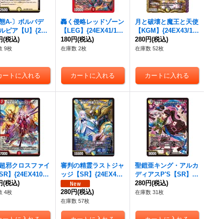
態A-〕ボルバデ
轟く侵略レッドゾーン
月と破壊と魔王と天使
ルピア【U】{24E
【LEG】{24EX41/10
【KGM】{24EX43/10
R22/PR60}《光》
円
(税込)
0}《火》
180円
(税込)
0}《多》
280円
(税込)
 9枚
在庫数 2枚
在庫数 52枚
超邪クロスファイ
審判の精霊ラストジャ
聖鎧亜キング・アルカ
R】{24EX410/1
ッジ【SR】{24EX41
ディアスP'S【SR】{2
}《火》
円
(税込)
2/100}《多》
4EX413/100}《多》
280円
(税込)
280円
(税込)
 4枚
在庫数 31枚
在庫数 57枚