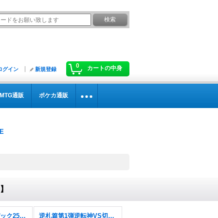
0
カートの中身
ログイン
新規登録
MTG通販
ポケカ通販
4】
ますますつよいパック25の援軍【DM26-EX1】
逆札篇第1弾逆転神VS切札竜【DM26-RP1】