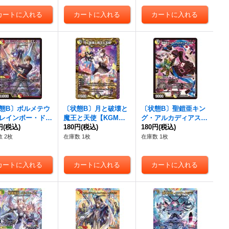
態B〕ボルメテウ
〔状態B〕月と破壊と
〔状態B〕聖鎧亜キン
レインボー・ドラ
魔王と天使【KGM】
グ・アルカディアス
SR】{24EX41
円
(税込)
{24EX43/100}《多》
180円
(税込)
P'S【SR】{24EX413/
180円
(税込)
00}《多》
100}《多》
 2枚
在庫数 1枚
在庫数 1枚