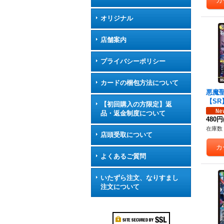
オリジナル
店舗案内
プライバシーポリシー
カードの梱包方法について
悪魔
【SR】
【初回購入の方限定】返
0}《
品・返金制度について
480円
在庫数 
店頭受取について
よくあるご質問
いたずら注文、なりすまし
注文について