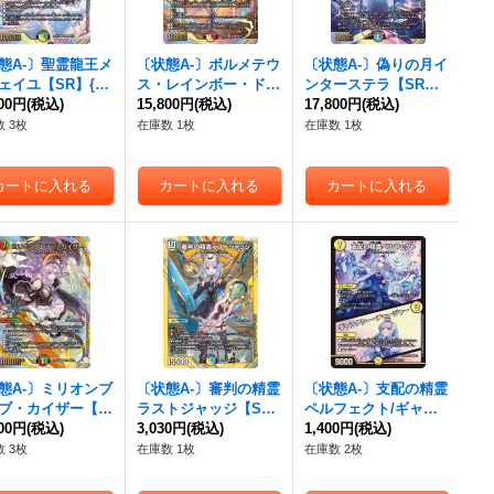
態A-〕聖霊龍王メ
〔状態A-〕ボルメテウ
〔状態A-〕偽りの月イ
ェイユ【SR】{24
ス・レインボー・ドラ
ンターステラ【SR】
秘4超/秘10}
800円
(税込)
ゴン【SR】{24EX4秘
15,800円
(税込)
{24EX4秘5超/秘10}
17,800円
(税込)
》
3超/秘10}《多》
《多》
 3枚
在庫数 1枚
在庫数 1枚
態A-〕ミリオンブ
〔状態A-〕審判の精霊
〔状態A-〕支配の精霊
ブ・カイザー【S
ラストジャッジ【S
ペルフェクト/ギャラ
24EX4秘10超/秘1
800円
(税込)
R】{24EX4秘1/秘10}
3,030円
(税込)
クシー・チャージャー
1,400円
(税込)
《多》
《多》
【SR】{24EX45/100}
 3枚
在庫数 1枚
在庫数 2枚
《光》