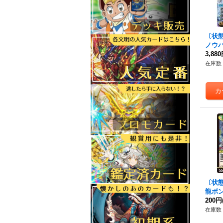
〔状
ノウハ
X4秘
3,88
在庫数 
〔状態
龍ボ
R】{2
200円
《多
在庫数 