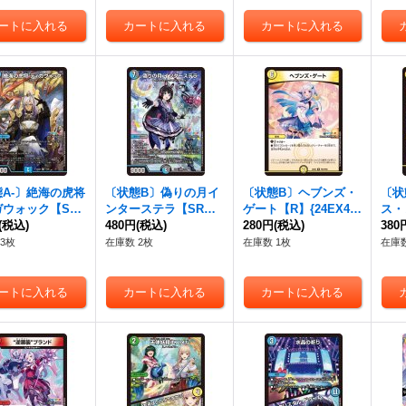
A-〕絶海の虎将
〔状態B〕偽りの月イ
〔状態B〕ヘブンズ・
〔状
ガウォック【S
ンターステラ【SR】
ゲート【R】{24EX4P
ス・
4EX47/100}
(税込)
{24EX417/100}《多》
480円
(税込)
R3/PR60}《光》
280円
(税込)
ゴン【
380
》
5/1
3枚
在庫数 2枚
在庫数 1枚
在庫数