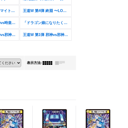
邪神爆発デュエナマイトパック「王道W」【DM25-EX3】
王道W 第4弾 終淵 〜LOVE＆ABYSS〜【DM25-RP4】
王道W 第3弾 邪神vs時皇 〜ビヨンド・ザ・タイム〜【DM25-RP3】
「ドラゴン娘になりたくないっ!」はじけろスポーツ！青春☆ワールドカップ!!【DM25-SP2】
王道W 第2弾 邪神vs邪神II 〜ジャシン・イン・ザ・シェル〜【DM25-RP2】
王道W 第1弾 邪神vs邪神 〜ソウル・オブ・ジ・アビス〜【DM25-RP1】
表示方法
: