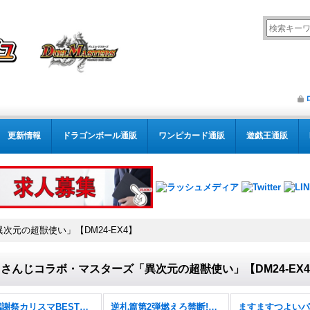
更新情報
ドラゴンボール通販
ワンピカード通販
遊戯王通販
元の超獣使い」【DM24-EX4】
さんじコラボ・マスターズ「異次元の超獣使い」【DM24-EX
悪感謝祭カリスマBEST【DM26-EX2】
逆札篇第2弾燃えろ禁断!逆転のドギラゴン革命!!【DM26-RP2】