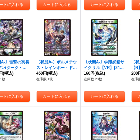
A-〕雷撃の冥将
〔状態A-〕ボルメテウ
〔状態A-〕学識妖精サ
〔状
ゼン/ダーク・ラ
ス・レインボー・ドラ
イクリル【VR】{24E
【R】
VR】{24EX43
0円
(税込)
ゴン【SR】{24EX41
450円
(税込)
X437/100}《多》
160円
(税込)
60
200
0}《多》
5/100}《多》
1枚
在庫数 1枚
在庫数 23枚
在庫数