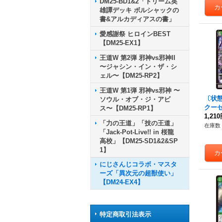
DM25-BD1&2「ドリーム英
雄譚デッキ ボルシャックの
書&アルカディアスの書」
愛感謝祭 ヒロインBEST
【DM25-EX1】
王道W 第2弾 邪神vs邪神II
〜ジャシン・イン・ザ・シ
ェル〜【DM25-RP2】
王道W 第1弾 邪神vs邪神 〜
〔状態
ソウル・オブ・ジ・アビ
クー
ス〜【DM25-RP1】
イフ【
1,21
「力の王道」「技の王道」
9/10
在庫数 
「Jack-Pot-Live!! in 桜龍
高校」【DM25-SD1&2&SP
1】
にじさんじコラボ・マスタ
ーズ「異次元の超獣使い」
【DM24-EX4】
特定商取引法表示