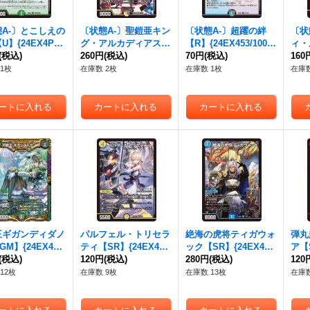
A-〕とこしえの
〔状態A-〕聖鎧亜キン
〔状態A-〕超躍の絆
〔状
U】{24EX4PR3
グ・アルカディアス
【R】{24EX453/100}
ィ・
R60}《自然》
(税込)
P'S【SR】{24EX413/
260円
(税込)
《多》
70円
(税込)
X4P
160
100}《多》
1枚
在庫数 2枚
在庫数 1枚
在庫数
王ギガンディダノ
パルフェル・トリセラ
絶海の虎将ティガウォ
弾丸
M】{24EX44/1
ティ【SR】{24EX46/
ック【SR】{24EX47/
ア【S
《多》
(税込)
100}《光》
120円
(税込)
100}《水》
280円
(税込)
00
120
12枚
在庫数 9枚
在庫数 13枚
在庫数