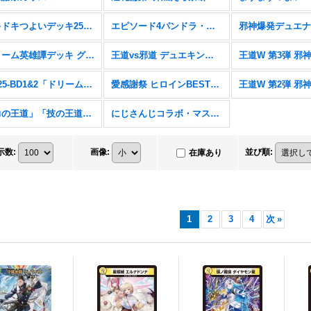
ドキドキつよいデッキ25の王道【DM26-SD1】
エピソード4パンドラ・ウォーズ【DM25-EX4】
ドリーム英雄譚デッキ グレンモルトの書【DM25-BD3】
王道vs邪道 デュエキングWDreaM 2025【DM25-EX2】
DM25-BD1&2「ドリーム英雄譚デッキ ボルシャックの書&アルカディアスの書」
愛感謝祭 ヒロインBEST【DM25-EX1】
「力の王道」「技の王道」「Jack-Pot-Live!! in 桜龍高校」【DM25-SD1&2&SP1】
にじさんじコラボ・マスターズ「異次元の超獣使い」【DM24-EX4】
示数
:
画像
:
並び順
:
在庫あり
1
2
3
4
次
»