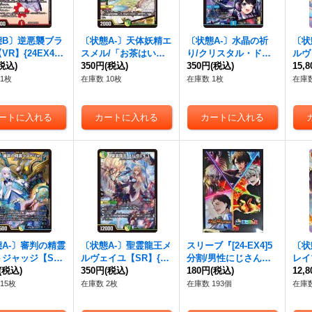
態B〕逆悪襲ブラ
〔状態A-〕天体妖精エ
〔状態A-〕水晶の祈
〔状
VR】{24EX42
スメル/「お茶はいか
り/クリスタル・ドゥ
ルヴ
0}《火》
税込)
がですか？」【VR】
350円
(税込)
ーム【VR】{24EX42
350円
(税込)
EX4
15,
{24EX429/100}《多》
5/100}《水》
《多
1枚
在庫数 10枚
在庫数 1枚
在庫数
A-〕審判の精霊
〔状態A-〕聖霊龍王メ
スリーブ『[24-EX4]5
〔状
トジャッジ【S
ルヴェイユ【SR】{24
分割/男性にじさん
レイ
4EX412/100}
(税込)
EX416/100}《多》
350円
(税込)
じ』10枚入り【サプラ
180円
(税込)
R】{
12,
》
イ】{-}
0}
15枚
在庫数 2枚
在庫数 193個
在庫数