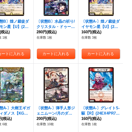
態B〕煌ノ裁徒ダ
〔状態B〕水晶の祈り/
〔状態A-〕煌ノ裁徒ダ
モン星【U】{24E
クリスタル・ドゥーム
イヤモン星【U】{24E
R23/PR60}《光》
(税込)
【VR】{24EX425/10
280円
(税込)
X4PR23/PR60}《光》
160円
(税込)
0}《水》
 1枚
在庫数 1枚
在庫数 3枚
態A-〕大樹王ギガ
〔状態A-〕弾手人形ジ
〔状態A-〕グレイトS-
ィダノス【KG
ェニムーン/月のダン
駆【R】{24EX4PR7/P
24EX44/100}
円
(税込)
スを見においで【C】
200円
(税込)
R60}《火》
160円
(税込)
》
{24EX4PR49/PR60}
 6枚
在庫数 10枚
在庫数 1枚
《闇》