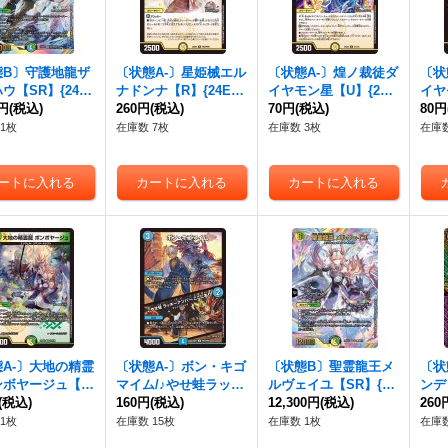
態B〕守護地龍ザ
〔状態A-〕星姫械エル
〔状態A-〕煌ノ裁徒ダ
〔状
ウ【SR】{24E
ナドンナ【R】{24EX4
イヤモン星【U】{24E
イヤ
7超/秘10}《多》
0円
(税込)
PR2/PR60}《光》
260円
(税込)
X463/100}《光》
70円
(税込)
X4P
80円
1枚
在庫数 7枚
在庫数 3枚
在庫数
A-〕大地の精霊
〔状態A-〕ボン・キゴ
〔状態B〕聖霊龍王メ
〔状
ンボヤージュ【V
マイム/♪やせ蛙ラッキ
ルヴェイユ【SR】{24
ンデ
4EX433/100}
(税込)
ーナンバーここにあり
160円
(税込)
EX4秘4超/秘10}
12,300円
(税込)
M】{
260
》
【R】{24EX4PR4/PR
《多》
《多
1枚
在庫数 15枚
在庫数 1枚
在庫数
60}《水》