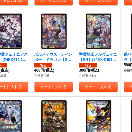
聖霊ジェミニアス
ボルメテウス・レイン
聖霊龍王メルヴェイユ
偽り
{24EX414/10
ボー・ドラゴン【S
【SR】{24EX416/10
ラ【S
多》
R】{24EX415/100}
0}《多》
00
580
(税込)
《多》
480円
(税込)
380円
(税込)
在庫数
36枚
在庫数 9枚
在庫数 53枚