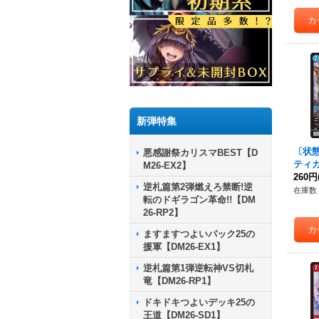
新弾特集
〔状態
悪感謝祭カリスマBEST【D
ティ
M26-EX2】
R】{2
260円
逆札篇第2弾燃えろ禁断!逆
《水
在庫数 
転のドギラゴン革命!!【DM
26-RP2】
ますますつよいパック25の
援軍【DM26-EX1】
逆札篇第1弾逆転神VS切札
竜【DM26-RP1】
ドキドキつよいデッキ25の
王道【DM26-SD1】