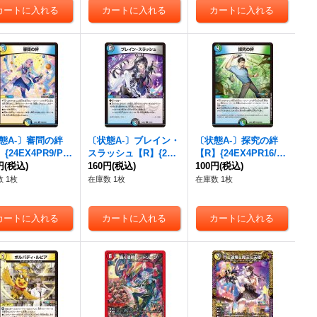
態A-〕審問の絆
〔状態A-〕ブレイン・
〔状態A-〕探究の絆
{24EX4PR9/PR
スラッシュ【R】{24E
【R】{24EX4PR16/P
}《多》
円
(税込)
X454/100}《多》
160円
(税込)
R60}《多》
100円
(税込)
 1枚
在庫数 1枚
在庫数 1枚