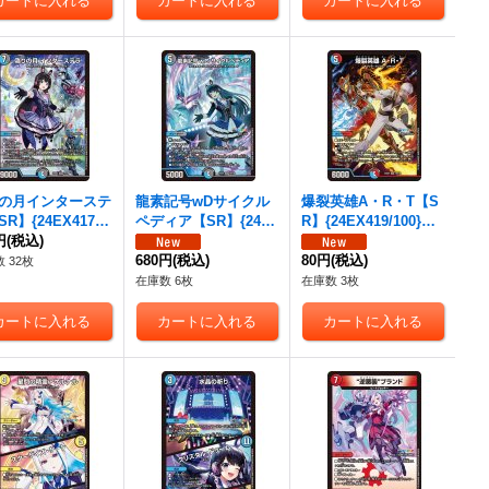
の月インターステ
龍素記号wDサイクル
爆裂英雄A・R・T【S
R】{24EX417/1
ペディア【SR】{24E
R】{24EX419/100}
}《多》
円
(税込)
X418/100}《多》
《多》
680円
(税込)
80円
(税込)
 32枚
在庫数 6枚
在庫数 3枚