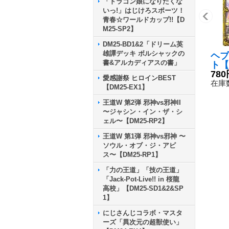
「ドラゴン娘になりたくな
いっ!」はじけろスポーツ！
青春☆ワールドカップ!!【D
M25-SP2】
DM25-BD1&2「ドリーム英
雄譚デッキ ボルシャックの
ヘブ
書&アルカディアスの書」
ト【
9B
780
愛感謝祭 ヒロインBEST
在庫数
【DM25-EX1】
王道W 第2弾 邪神vs邪神II
〜ジャシン・イン・ザ・シ
ェル〜【DM25-RP2】
王道W 第1弾 邪神vs邪神 〜
ソウル・オブ・ジ・アビ
ス〜【DM25-RP1】
「力の王道」「技の王道」
「Jack-Pot-Live!! in 桜龍
高校」【DM25-SD1&2&SP
1】
にじさんじコラボ・マスタ
ーズ「異次元の超獣使い」