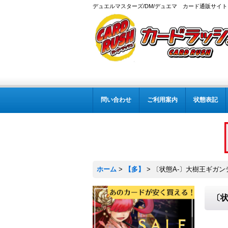
デュエルマスターズ/DM/デュエマ カード通販サイト
問い合わせ
ご利用案内
状態表記
ホーム
>
【多】
>
〔状態A-〕大樹王ギガンディ
〔状