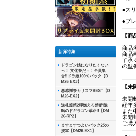
●ス
●プ
【商
商品
新弾特集
商品
了承
ドラゴン娘になりたくない
の型
っ！ 文化祭だョ！全員集
合!!ドラ娘100％パック【D
M26-EX3】
【未
悪感謝祭カリスマBEST【D
M26-EX2】
未開
経年
逆札篇第2弾燃えろ禁断!逆
また
転のドギラゴン革命!!【DM
26-RP2】
未開
ご購
ますますつよいパック25の
援軍【DM26-EX1】