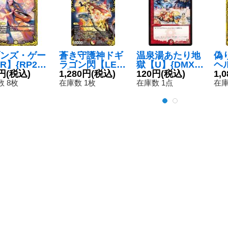
ンズ・ゲー
蒼き守護神ドギ
温泉湯あたり地
偽
R】{RP201
ラゴン閃【LE
獄【U】{DMX0
ヘ
/20}《光》
円
(税込)
G】{RP22SP2/
1,280円
(税込)
610/21}《火》
120円
(税込)
{R
1,
SP6}《多》
《
 8枚
在庫数 1枚
在庫数 1点
在庫