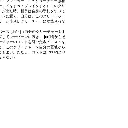
ド・ブレイカー（このクリーチャーは相
ールドをすべてブレイクする）このクリ
ーが出た時、相手は自身の手札をすべて
ーンに置く。自分は、このクリーチャー
ワーが小さいクリーチャーに攻撃されな
ース [dn14]（自分のクリーチャーを１
してマナゾーンに置き、 [dn14]からそ
ーチャーのコストを引いた数のコストを
て、このクリーチャーを自分の墓地から
もよい。ただし、コストは [dn02]より
ならない）
》