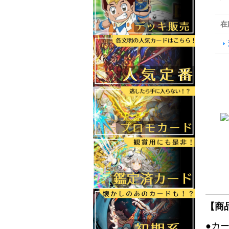
在
【商
●カ