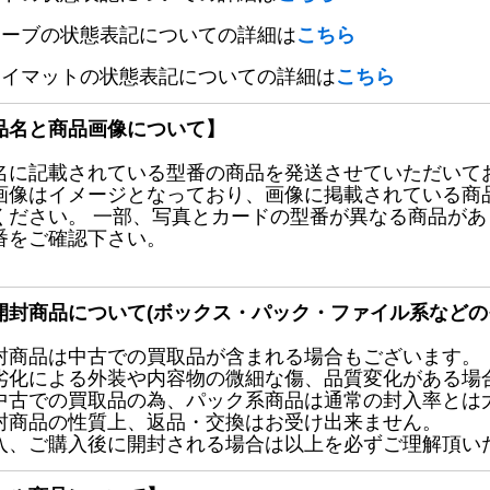
リーブの状態表記についての詳細は
こちら
レイマットの状態表記についての詳細は
こちら
品名と商品画像について】
名に記載されている型番の商品を発送させていただいて
画像はイメージとなっており、画像に掲載されている商
ください。 一部、写真とカードの型番が異なる商品が
番をご確認下さい。
開封商品について(ボックス・パック・ファイル系などの
封商品は中古での買取品が含まれる場合もございます。
劣化による外装や内容物の微細な傷、品質変化がある場
中古での買取品の為、パック系商品は通常の封入率とは
封商品の性質上、返品・交換はお受け出来ません。
入、ご購入後に開封される場合は以上を必ずご理解頂い