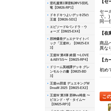
【セ
逆札篇第1弾逆転神VS切札
竜【DM26-RP1】
セー
ドキドキつよいデッキ25の
で。)
王道【DM26-SD1】
同一
エピソード4パンドラ・ウ
ォーズ【DM25-EX4】
【在
邪神爆発デュエナマイトパ
商品
ック「王道W」【DM25-EX
異な
3】
王道W 第4弾 終淵 〜LOVE
【カ
＆ABYSS〜【DM25-RP4】
ドリーム英雄譚デッキ グレ
初め
ンモルトの書【DM25-BD
3】
王道vs邪道 デュエキングW
DreaM 2025【DM25-EX2】
王道W 第3弾 邪神vs時皇 〜
こ
ビヨンド・ザ・タイム〜
【DM25-RP3】