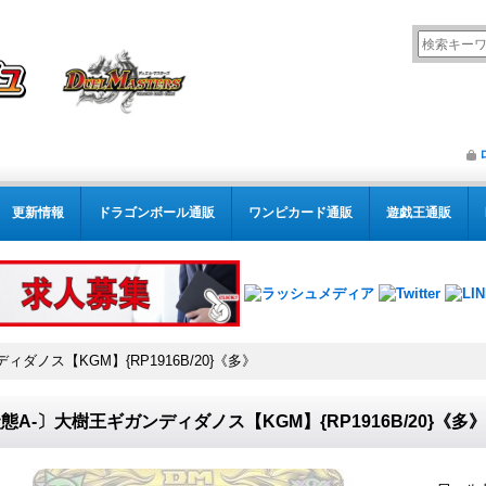
更新情報
ドラゴンボール通販
ワンピカード通販
遊戯王通販
ダノス【KGM】{RP1916B/20}《多》
態A-〕大樹王ギガンディダノス【KGM】{RP1916B/20}《多》