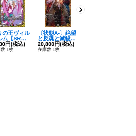
りの王ヴィル
〔状態A-〕絶望
〔状態A-〕終末
〔
ルム【SR】
と反魂と滅殺の
縫合王ザ=キラ
ン
P1718B/20}
080円
(税込)
決断【SR】{23
20,800円
(税込)
ー・キーナリー
17,800円
(税込)
♪
2
多》
RP4SP5/SP4}
【SR】{24RP1
ー
数 1枚
在庫数 1枚
在庫数 2枚
在
《闇》
SP2/SP5}
に
《多》
EX
《