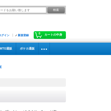
0
カートの中身
ログイン
新規登録
MTG通販
ポケカ通販