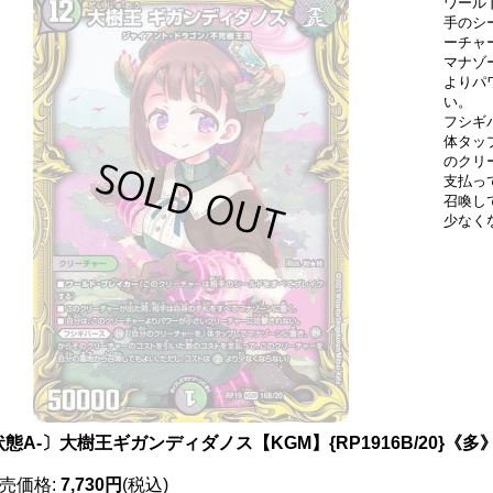
ワール
手のシ
ーチャ
マナゾ
よりパ
い。
フシギバ
体タップ
のクリ
支払っ
召喚して
少なく
態A-〕大樹王ギガンディダノス【KGM】{RP1916B/20}《多
売価格
:
7,730円
(税込)