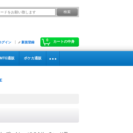
0
カートの中身
ログイン
新規登録
MTG通販
ポケカ通販