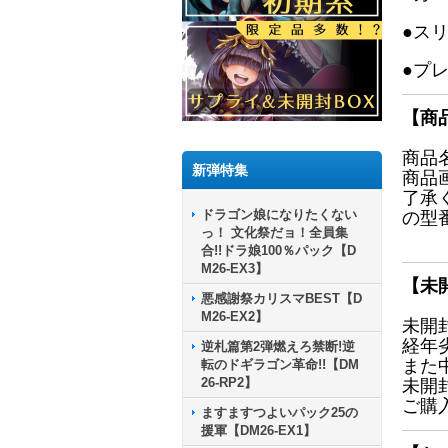
●ス
●プ
【商
商品
新弾特集
商品
了承
ドラゴン娘になりたくない
の型
っ！ 文化祭だョ！全員集
合!!ドラ娘100％パック【D
M26-EX3】
【未
悪感謝祭カリスマBEST【D
M26-EX2】
未開
経年
逆札篇第2弾燃えろ禁断!逆
また
転のドギラゴン革命!!【DM
26-RP2】
未開
ご購
ますますつよいパック25の
援軍【DM26-EX1】