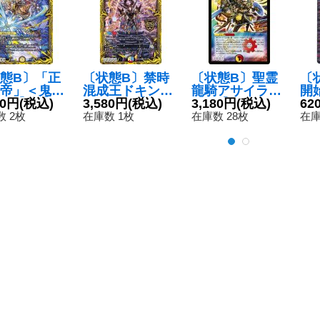
態B〕「正
〔状態B〕禁時
〔状態B〕聖霊
〔
帝」＜鬼羅.
混成王ドキンダ
龍騎アサイラム
開
ar＞【SR】
80円
(税込)
ンテXXII【KG
3,580円
(税込)
【SR】{DM13S
3,180円
(税込)
軍
62
174B/20}
M】{RP183B/2
3/S5}《多》
発射
 2枚
在庫数 1枚
在庫数 28枚
在庫
》
0}《多》
5/