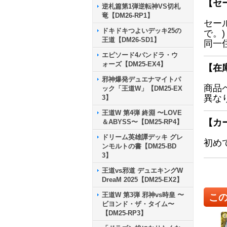
【セ
逆札篇第1弾逆転神VS切札
竜【DM26-RP1】
セー
ドキドキつよいデッキ25の
で。)
王道【DM26-SD1】
同一
エピソード4パンドラ・ウ
ォーズ【DM25-EX4】
【在
邪神爆発デュエナマイトパ
商品
ック「王道W」【DM25-EX
異な
3】
王道W 第4弾 終淵 〜LOVE
【カ
＆ABYSS〜【DM25-RP4】
ドリーム英雄譚デッキ グレ
初め
ンモルトの書【DM25-BD
3】
王道vs邪道 デュエキングW
DreaM 2025【DM25-EX2】
王道W 第3弾 邪神vs時皇 〜
こ
ビヨンド・ザ・タイム〜
【DM25-RP3】