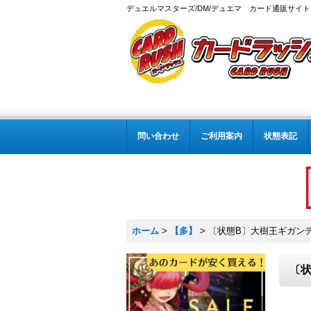
デュエルマスターズ/DM/デュエマ カード通販サイト
問い合わせ
ご利用案内
状態表記
ホーム
>
【多】
>
〔状態B〕大樹王ギガンディダ
〔状