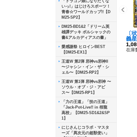
「ドラゴン娘になりたくな
いっ!」はじけろスポーツ！
青春☆ワールドカップ!!【D
M25-SP2】
DM25-BD1&2「ドリーム英
雄譚デッキ ボルシャックの
〔状
書&アルカディアスの書」
義星
St
1,0
愛感謝祭 ヒロインBEST
{RP
在庫数
【DM25-EX1】
《多
王道W 第2弾 邪神vs邪神II
〜ジャシン・イン・ザ・シ
ェル〜【DM25-RP2】
王道W 第1弾 邪神vs邪神 〜
ソウル・オブ・ジ・アビ
ス〜【DM25-RP1】
「力の王道」「技の王道」
「Jack-Pot-Live!! in 桜龍
高校」【DM25-SD1&2&SP
1】
にじさんじコラボ・マスタ
ーズ「異次元の超獣使い」