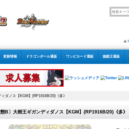
更新情報
ドラゴンボール通販
ワンピカード通販
遊戯王通販
ノス【KGM】{RP1916B/20}《多》
態B〕大樹王ギガンディダノス【KGM】{RP1916B/20}《多》