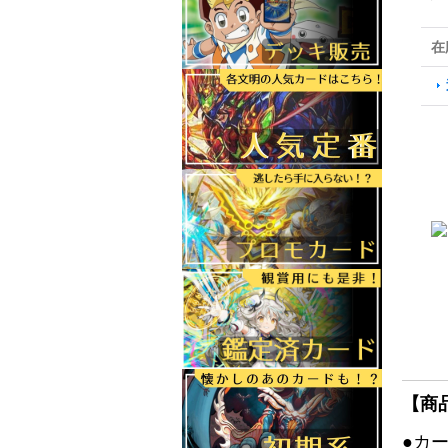
在
【商
●カ