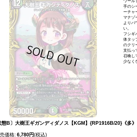
ワール
手のシ
ーチャ
マナゾ
よりパ
い。
フシギバ
体タップ
のクリ
支払っ
召喚して
少なく
態B〕大樹王ギガンディダノス【KGM】{RP1916B/20}《多》
売価格
:
6,780円
(税込)