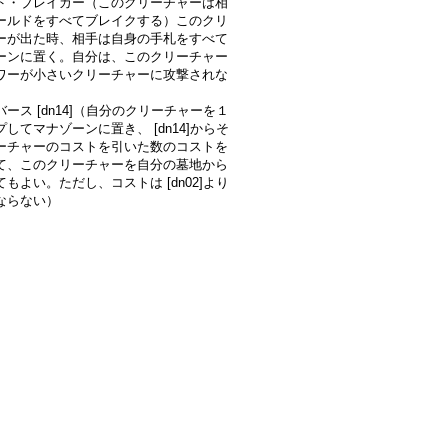
ド・ブレイカー（このクリーチャーは相
ールドをすべてブレイクする）このクリ
ーが出た時、相手は自身の手札をすべて
ーンに置く。自分は、このクリーチャー
ワーが小さいクリーチャーに攻撃されな
ース [dn14]（自分のクリーチャーを１
してマナゾーンに置き、 [dn14]からそ
ーチャーのコストを引いた数のコストを
て、このクリーチャーを自分の墓地から
もよい。ただし、コストは [dn02]より
ならない）