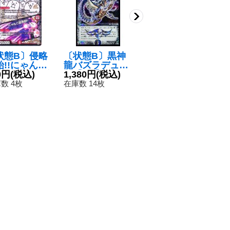
状態B〕侵略
〔状態B〕黒神
〔状態A-〕*/弐
〔
始!!にゃんこ
龍バズラデュー
幻キューギョド
ン
団/にゃんこ砲
0円
(税込)
ダ【SR】{DMC
1,380円
(税込)
リ/*【R】{RP12
70円
(税込)
♪
2
!【-】{P10
21S1/S2}《闇》
20/104}《水》
ー
数 4枚
在庫数 14枚
在庫数 2枚
在
Y17}《火》
に
EX
《