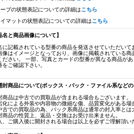
リーブの状態表記についての詳細は
こちら
レイマットの状態表記についての詳細は
こちら
品名と商品画像について】
名に記載されている型番の商品を発送させていただいて
画像はイメージとなっており、画像に掲載されている商
ください。 一部、写真とカードの型番が異なる商品が
番をご確認下さい。
開封商品について(ボックス・パック・ファイル系などの
封商品は中古での買取品が含まれる場合もございます。
劣化による外装や内容物の微細な傷、品質変化がある場
中古での買取品の為、パック系商品は通常の封入率とは
封商品の性質上、返品・交換はお受け出来ません。
入、ご購入後に開封される場合は以上を必ずご理解頂い