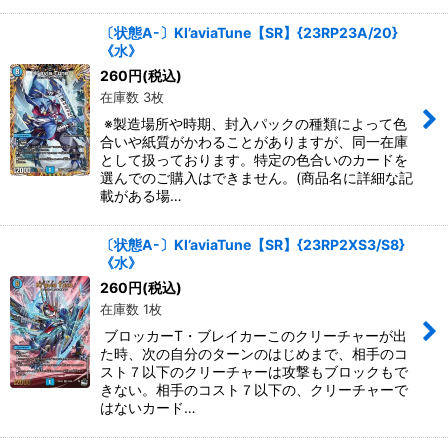
〔状態A-〕Kl’aviaTune【SR】{23RP23A/20}
《水》
260
円
(税込)
在庫数 3枚
※製造場所や時期、封入パックの種類によって色
合いや紙質がかわることがありますが、同一在庫
として扱っております。特定の色合いのカードを
選んでのご購入はできません。(商品名に詳細な記
載がある場…
〔状態A-〕Kl’aviaTune【SR】{23RP2XS3/S8}
《水》
260
円
(税込)
在庫数 1枚
ブロッカーT・ブレイカーこのクリーチャーが出
た時、次の自分のターンのはじめまで、相手のコ
スト７以下のクリーチャーは攻撃もブロックもで
きない。相手のコスト７以下の、クリーチャーで
はないカード…