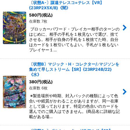
〔状態A-〕謀遠テレスコ=テレス【VR】
{23RP2X5X/8}《闇》
580
円
(税込)
在庫数 7枚
ブロッカーパワード・ブレイカー相手のターンの
はじめに、相手の手札を１枚見ないで選び、捨て
させる。相手が自身の手札を１枚捨てた時、自分
はカードを１枚引いてもよい。手札が１枚もない
プレイヤー１…
〔状態B〕マジック・H・コレクター/♪マジソンを
集めて早しストリーム【SR】{23RP24B/22}
《水》
380
円
(税込)
在庫数 6枚
※製造場所や時期、封入パックの種類によって色
合いや紙質がかわることがありますが、同一在庫
として扱っております。特定の色合いのカードを
選んでのご購入はできません。(商品名に詳細な記
載がある場…