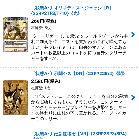
〔状態A-〕オリオティス・ジャッジ【R】
{23RP2TF3/TF10}《光》
260
円
(税込)
在庫数 6枚
Ｓ・トリガー（この呪文をシールドゾーンから手
札に加える時、コストを支払わずにすぐ唱えても
よい）各プレイヤーは、自身のマナゾーンにある
カードの枚数以上のコストを持つ自身のクリーチ
ャーをすべて…
〔状態A-〕邪闘シス【OR】{23RP22S/2}《闇》
2,580
円
(税込)
在庫数 1枚
アビスラッシュ：このクリーチャーを自分の墓地
から召喚してもよい。そうしたら、このターン、
このクリーチャーはプレイヤーを攻撃でき、ター
ンの終わりに山札の下に置かれる。W・ブレイカ
ーこのクリー…
〔状態A-〕卍新世壊卍【VR】{23RP2SP3/SP4}