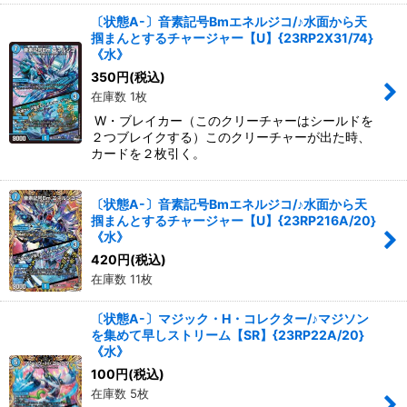
〔状態A-〕音素記号Bmエネルジコ/♪水面から天
掴まんとするチャージャー【U】{23RP2X31/74}
《水》
350
円
(税込)
在庫数 1枚
W・ブレイカー（このクリーチャーはシールドを
２つブレイクする）このクリーチャーが出た時、
カードを２枚引く。
〔状態A-〕音素記号Bmエネルジコ/♪水面から天
掴まんとするチャージャー【U】{23RP216A/20}
《水》
420
円
(税込)
在庫数 11枚
〔状態A-〕マジック・H・コレクター/♪マジソン
を集めて早しストリーム【SR】{23RP22A/20}
《水》
100
円
(税込)
在庫数 5枚