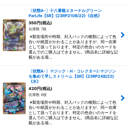
〔状態A-〕十八番龍エターナルグリーン
ParLife【SR】{23RP210B/22}《自然》
350
円
(税込)
在庫数 7枚
※製造場所や時期、封入パックの種類によって色
合いや紙質がかわることがありますが、同一在庫
として扱っております。特定の色合いのカードを
選んでのご購入はできません。(商品名に詳細な記
載がある場…
〔状態A-〕マジック・H・コレクター/♪マジソン
を集めて早しストリーム【SR】{23RP24B/22}
《水》
420
円
(税込)
在庫数 8枚
※製造場所や時期、封入パックの種類によって色
合いや紙質がかわることがありますが、同一在庫
として扱っております。特定の色合いのカードを
選んでのご購入はできません。(商品名に詳細な記
載がある場…