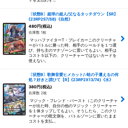
〔状態B〕超球の超人/父なるタッチダウン【SR】
{23RP2S7/S8}《自然》
480
円
(税込)
在庫数 1枚
マッハファイターT・ブレイカーこのクリーチャ
ーがバトルに勝った時、相手のシールドを１つ選
び、持ち主のマナゾーンに置いてもよい。相手は
コスト５以下の、クリーチャーではないカードを
使えない。
〔状態B〕歌舞音愛ヒメカット/♪蛙の子遭えるの何
処？好きと謂ひて【R】{23RP2X13/74}《水》
380
円
(税込)
在庫数 2枚
マジック・フレンド・バースト（このクリーチャ
ーが出た時、自分の他のマジック・クリーチャー
を１体タップしてもよい。そうしたら、このクリ
ーチャーの呪文側を、バトルゾーンに置いたまま
コストを支払…