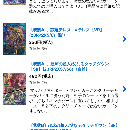
として扱っております。特定の色合いのカードを
選んでのご購入はできません。(商品名に詳細な記
載がある場…
〔状態A-〕謀遠テレスコ=テレス【VR】
{23RP2X5/8}《闇》
350
円
(税込)
在庫数 3枚
〔状態A-〕超球の超人/父なるタッチダウン
【SR】{23RP2XS7/S8}《自然》
480
円
(税込)
在庫数 2枚
マッハファイターT・ブレイカーこのクリーチャ
ーがバトルに勝った時、相手のシールドを１つ選
び、持ち主のマナゾーンに置いてもよい。相手は
コスト５以下の、クリーチャーではないカードを
使えない。
〔状態B〕超球の超人/父なるタッチダウン【SR】