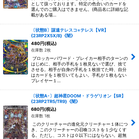
として扱っております。特定の色合いのカードを
選んでのご購入はできません。(商品名に詳細な記
載がある場…
〔状態B〕謀遠テレスコ=テレス【VR】
{23RP2X5X/8}《闇》
480
円
(税込)
在庫数 2枚
ブロッカーパワード・ブレイカー相手のターンの
はじめに、相手の手札を１枚見ないで選び、捨て
させる。相手が自身の手札を１枚捨てた時、自分
はカードを１枚引いてもよい。手札が１枚もない
プレイヤー１…
〔状態A-〕超神星DOOM・ドラゲリオン【SR】
{23RP2TR5/TR9}《闇》
680
円
(税込)
在庫数 1枚
このクリーチャーの進化元クリーチャー１体につ
き、このクリーチャーの召喚コストを１少なくす
る。ただし、コストは０以下にはならない。超無