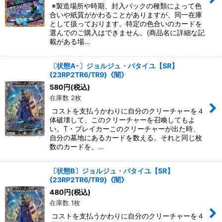
※製造場所や時期、封入パックの種類によって色
合いや紙質がかわることがありますが、同一在庫
として扱っております。特定の色合いのカードを
選んでのご購入はできません。(商品名に詳細な記
載がある場…
〔状態A-〕ジョルジュ・バタイユ【SR】
{23RP2TR6/TR9}《闇》
580
円
(税込)
在庫数 2枚
コストを支払うかわりに自分のクリーチャーを４
体破壊して、このクリーチャーを召喚してもよ
い。T・ブレイカーこのクリーチャーが出た時、
自分の墓地にあるカードを数える。それと同じ枚
数のカードを、…
〔状態B〕ジョルジュ・バタイユ【SR】
{23RP2TR6/TR9}《闇》
480
円
(税込)
在庫数 1枚
コストを支払うかわりに自分のクリーチャーを４