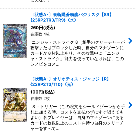
〔状態A-〕裏斬隠蒼頭龍バジリスク【SR】
{23RP2TR3/TR9}《水》
260
円
(税込)
在庫数 4枚
ニンジャ・ストライク 8（相手のクリーチャーが
攻撃またはブロックした時、自分のマナゾーンに
カードが８枚以上あり、その攻撃中に「ニンジ
ャ・ストライク」能力を使っていなければ、この
シノビをコス…
〔状態A-〕オリオティス・ジャッジ【R】
{23RP2T3/T10}《光》
100
円
(税込)
在庫数 2枚
Ｓ・トリガー（この呪文をシールドゾーンから手
札に加える時、コストを支払わずにすぐ唱えても
よい）各プレイヤーは、自身のマナゾーンにある
カードの枚数以上のコストを持つ自身のクリーチ
ャーをすべて…