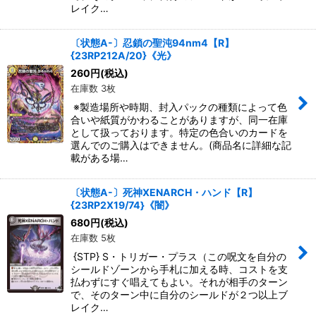
レイク…
〔状態A-〕忍鎖の聖沌94nm4【R】
{23RP212A/20}《光》
260
円
(税込)
在庫数 3枚
※製造場所や時期、封入パックの種類によって色
合いや紙質がかわることがありますが、同一在庫
として扱っております。特定の色合いのカードを
選んでのご購入はできません。(商品名に詳細な記
載がある場…
〔状態A-〕死神XENARCH・ハンド【R】
{23RP2X19/74}《闇》
680
円
(税込)
在庫数 5枚
{STP} S・トリガー・プラス（この呪文を自分の
シールドゾーンから手札に加える時、コストを支
払わずにすぐ唱えてもよい。それが相手のターン
で、そのターン中に自分のシールドが２つ以上ブ
レイク…