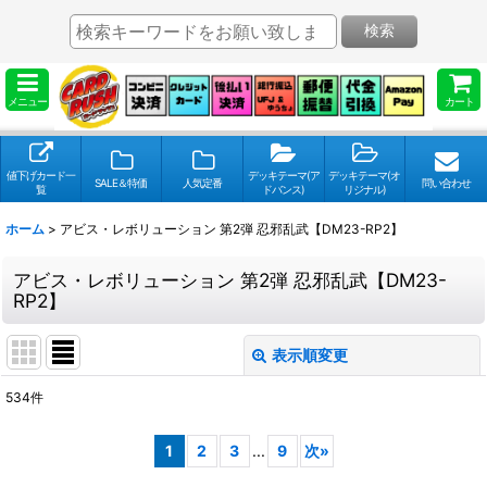
検索
メニュー
カート
値下げカード一
デッキテーマ(ア
デッキテーマ(オ
SALE＆特価
人気定番
問い合わせ
覧
ドバンス)
リジナル)
ホーム
>
アビス・レボリューション 第2弾 忍邪乱武【DM23-RP2】
アビス・レボリューション 第2弾 忍邪乱武【DM23-
RP2】
表示順変更
閉じる
534
件
表示数
:
1
2
3
...
9
次
»
並び順
: