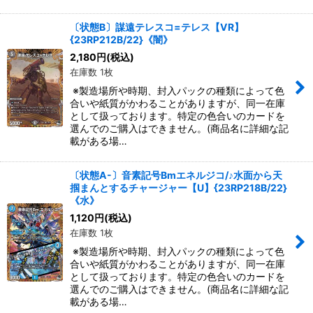
〔状態B〕謀遠テレスコ=テレス【VR】
{23RP212B/22}《闇》
2,180
円
(税込)
在庫数 1枚
※製造場所や時期、封入パックの種類によって色
合いや紙質がかわることがありますが、同一在庫
として扱っております。特定の色合いのカードを
選んでのご購入はできません。(商品名に詳細な記
載がある場…
〔状態A-〕音素記号Bmエネルジコ/♪水面から天
掴まんとするチャージャー【U】{23RP218B/22}
《水》
1,120
円
(税込)
在庫数 1枚
※製造場所や時期、封入パックの種類によって色
合いや紙質がかわることがありますが、同一在庫
として扱っております。特定の色合いのカードを
選んでのご購入はできません。(商品名に詳細な記
載がある場…