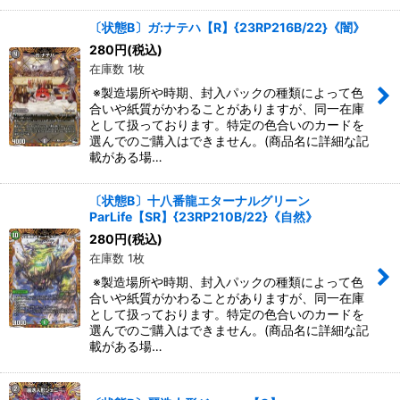
〔状態B〕ガ:ナテハ【R】{23RP216B/22}《闇》
280
円
(税込)
在庫数 1枚
※製造場所や時期、封入パックの種類によって色
合いや紙質がかわることがありますが、同一在庫
として扱っております。特定の色合いのカードを
選んでのご購入はできません。(商品名に詳細な記
載がある場…
〔状態B〕十八番龍エターナルグリーン
ParLife【SR】{23RP210B/22}《自然》
280
円
(税込)
在庫数 1枚
※製造場所や時期、封入パックの種類によって色
合いや紙質がかわることがありますが、同一在庫
として扱っております。特定の色合いのカードを
選んでのご購入はできません。(商品名に詳細な記
載がある場…