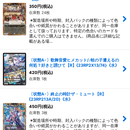
350
円
(税込)
在庫数 24枚
※製造場所や時期、封入パックの種類によって色
合いや紙質がかわることがありますが、同一在庫
として扱っております。特定の色合いのカードを
選んでのご購入はできません。(商品名に詳細な記
載がある場…
〔状態A-〕歌舞音愛ヒメカット/♪蛙の子遭えるの
何処？好きと謂ひて【R】{23RP2X13/74}《水》
420
円
(税込)
在庫数 1枚
〔状態A-〕終止の時計ザ・ミュート【R】
{23RP213A/20}《水》
450
円
(税込)
在庫数 3枚
※製造場所や時期、封入パックの種類によって色
合いや紙質がかわることがありますが、同一在庫