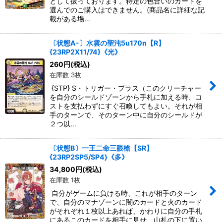
として扱っております。特定の色合いのカードを
選んでのご購入はできません。(商品名に詳細な記
載がある場…
〔状態A-〕水雲の聖沌5u170n【R】
{23RP2X11/74}《光》
260
円
(税込)
在庫数 3枚
{STP} S・トリガー・プラス（このクリーチャー
を自分のシールドゾーンから手札に加える時、コ
ストを支払わずにすぐ召喚してもよい。それが相
手のターンで、そのターン中に自分のシールドが
２つ以…
〔状態B〕一王二命三眼槍【SR】
{23RP2SP5/SP4}《多》
34,800
円
(税込)
在庫数 1枚
自分がゲームに負ける時、これが相手のターン
で、自分のマナゾーンに闇のカードと火のカード
がそれぞれ１枚以上あれば、かわりに自分の手札
にあるこのカードを相手に見せ、山札の下に置い