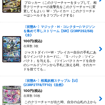
ブロッカー（このクリーチャーをタップして、相
手クリーチャーの攻撃先をこのクリーチャーに変
更してもよい）W・ブレイカー（このクリーチャ
ーはシールドを２つブレイクする）
〔状態A-〕マジック・H・コレクター/♪マジソン
を集めて早しストリーム【SR】{23RP2S2/S8}
《水》
100
円
(税込)
在庫数 3枚
ジャストダイバーW・ブレイカー自分の手札にあ
るツインパクトカードに、「S・バック：ツイン
パクト」を与える。（ツインパクトカードを自分
のシールドゾーンから手札に加える時、そのカー
ドを捨てても…
〔状態A-〕桜風妖精ステップル【U】
{23RP2TF8/TF10}《自然》
100
円
(税込)
在庫数 56枚
このクリーチャーが出た時、自分の山札の上から