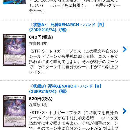
もよい） _カードを２枚引く。 _相手のクリー
チャー…
〔状態A-〕死神XENARCH・ハンド【R】
{23RP219/74}《闇》
640
円
(税込)
在庫数 1枚
{STP} S・トリガー・プラス（この呪文を自分の
シールドゾーンから手札に加える時、コストを支
払わずにすぐ唱えてもよい。それが相手のターン
で、そのターン中に自分のシールドが２つ以上ブ
レイク…
〔状態B〕死神XENARCH・ハンド【R】
{23RP219/74}《闇》
520
円
(税込)
在庫数 1枚
{STP} S・トリガー・プラス（この呪文を自分の
シールドゾーンから手札に加える時、コストを支
払わずにすぐ唱えてもよい。それが相手のターン
で、そのターン中に自分のシールドが２つ以上ブ