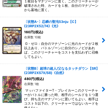
１枚目をマナゾーンに置く。このクリーチャーが
破壊された時、カードを１枚、自分のマナゾーン
から墓地に置く。
〔状態A-〕忍瞬の聖沌53nju【C】
{23RP2X52/74}《光》
160
円
(税込)
在庫数 10枚
G・ゼロ：自分のマナゾーンに光のカードが２枚
以上あり、バトルゾーンに自分のシノビがあれ
ば、このクリーチャーをコストを支払わずに召喚
してもよい。
〔状態B〕超球の超人/父なるタッチダウン【SR】
{23RP2XS7X/S8}《自然》
480
円
(税込)
在庫数 1枚
マッハファイターT・ブレイカーこのクリーチャ
ーがバトルに勝った時、相手のシールドを１つ選
び、持ち主のマナゾーンに置いてもよい。相手は
コスト５以下の、クリーチャーではないカードを
使えない。