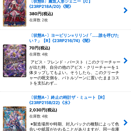
〔状態B〕麗迭人形ジェニー【C】
{23RP218A/20}《闇》
380
円
(税込)
在庫数 2枚
〔状態A-〕ヨービリン=リリン/「……誰を呼びた
い？」【R】{23RP216/74}《闇》
70
円
(税込)
在庫数 4枚
アビス・フレンド・バースト（このクリーチャー
が出た時、自分の他のアビス・クリーチャーを１
体タップしてもよい。そうしたら、このクリーチ
ャーの呪文側を、バトルゾーンに置いたままコス
トを支払わず…
〔状態A-〕終止の時計ザ・ミュート【R】
{23RP215B/22}《水》
2,030
円
(税込)
在庫数 4枚
※製造場所や時期、封入パックの種類によって色
合いや紙質がかわることがありますが、同一在庫