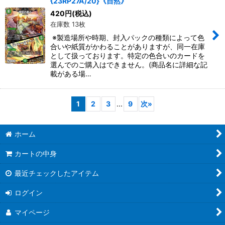
{23RP27A/20}《自然》
420
円
(税込)
在庫数 13枚
※製造場所や時期、封入パックの種類によって色
合いや紙質がかわることがありますが、同一在庫
として扱っております。特定の色合いのカードを
選んでのご購入はできません。(商品名に詳細な記
載がある場…
1
2
3
...
9
次
»
ホーム
カートの中身
最近チェックしたアイテム
ログイン
マイページ