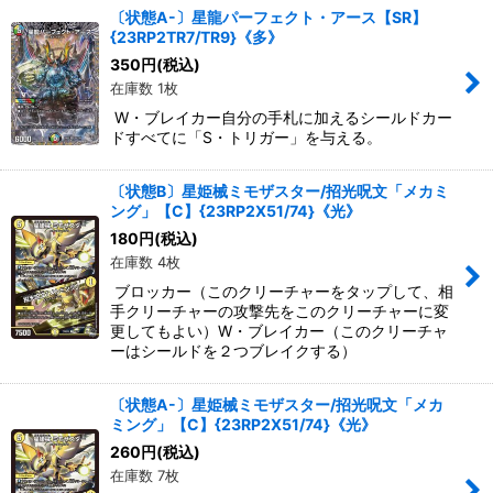
〔状態A-〕星龍パーフェクト・アース【SR】
{23RP2TR7/TR9}《多》
絞り込む
350
円
(税込)
在庫数 1枚
W・ブレイカー自分の手札に加えるシールドカー
ドすべてに「S・トリガー」を与える。
〔状態B〕星姫械ミモザスター/招光呪文「メカミ
ング」【C】{23RP2X51/74}《光》
180
円
(税込)
在庫数 4枚
ブロッカー（このクリーチャーをタップして、相
手クリーチャーの攻撃先をこのクリーチャーに変
更してもよい）W・ブレイカー（このクリーチャ
ーはシールドを２つブレイクする）
〔状態A-〕星姫械ミモザスター/招光呪文「メカ
ミング」【C】{23RP2X51/74}《光》
260
円
(税込)
在庫数 7枚