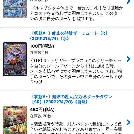
ドルスザクを４体まで、自分の手札または墓地か
らコストを支払わずに召喚してもよい。このター
ンの後に自分のターンを追加する。
〔状態A-〕終止の時計ザ・ミュート【R】
{23RP215/74}《水》
100
円
(税込)
在庫数 1枚
{STP} S・トリガー・プラス（このクリーチャー
を自分のシールドゾーンから手札に加える時、コ
ストを支払わずにすぐ召喚してもよい。それが相
手のターンで、そのターン中に自分のシールドが
２つ以…
〔状態A-〕超球の超人/父なるタッチダウン
【SR】{23RP27A/20}《自然》
480
円
(税込)
在庫数 20枚
※製造場所や時期、封入パックの種類によって色
合いや紙質がかわることがありますが、同一在庫