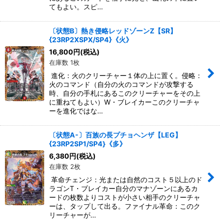
てもよい。スピ…
〔状態B〕熱き侵略レッドゾーンZ【SR】
{23RP2XSPX/SP4}《火》
16,800
円
(税込)
在庫数 1枚
進化：火のクリーチャー１体の上に置く。侵略：
火のコマンド（自分の火のコマンドが攻撃する
時、自分の手札にあるこのクリーチャーをその上
に重ねてもよい）W・ブレイカーこのクリーチャ
ーを進化ではな…
〔状態A-〕百族の長プチョヘンザ【LEG】
{23RP2SP1/SP4}《多》
6,380
円
(税込)
在庫数 2枚
革命チェンジ：光または自然のコスト５以上のド
ラゴンT・ブレイカー自分のマナゾーンにあるカ
ードの枚数よりコストが小さい相手のクリーチャ
ーは、タップして出る。ファイナル革命：このク
リーチャーが…