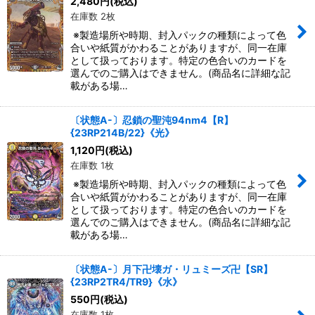
2,480
円
(税込)
在庫数 2枚
※製造場所や時期、封入パックの種類によって色
合いや紙質がかわることがありますが、同一在庫
として扱っております。特定の色合いのカードを
選んでのご購入はできません。(商品名に詳細な記
載がある場…
〔状態A-〕忍鎖の聖沌94nm4【R】
{23RP214B/22}《光》
1,120
円
(税込)
在庫数 1枚
※製造場所や時期、封入パックの種類によって色
合いや紙質がかわることがありますが、同一在庫
として扱っております。特定の色合いのカードを
選んでのご購入はできません。(商品名に詳細な記
載がある場…
〔状態A-〕月下卍壊ガ・リュミーズ卍【SR】
{23RP2TR4/TR9}《水》
550
円
(税込)
在庫数 1枚