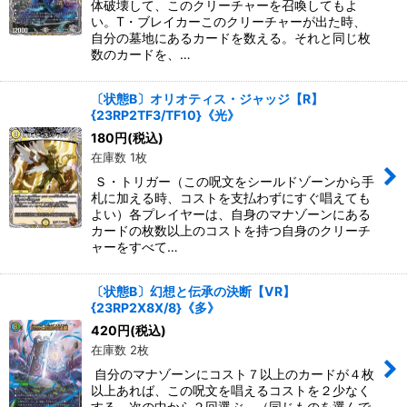
体破壊して、このクリーチャーを召喚してもよ
い。T・ブレイカーこのクリーチャーが出た時、
自分の墓地にあるカードを数える。それと同じ枚
数のカードを、…
〔状態B〕オリオティス・ジャッジ【R】
{23RP2TF3/TF10}《光》
180
円
(税込)
在庫数 1枚
Ｓ・トリガー（この呪文をシールドゾーンから手
札に加える時、コストを支払わずにすぐ唱えても
よい）各プレイヤーは、自身のマナゾーンにある
カードの枚数以上のコストを持つ自身のクリーチ
ャーをすべて…
〔状態B〕幻想と伝承の決断【VR】
{23RP2X8X/8}《多》
420
円
(税込)
在庫数 2枚
自分のマナゾーンにコスト７以上のカードが４枚
以上あれば、この呪文を唱えるコストを２少なく
する。次の中から２回選ぶ。（同じものを選んで