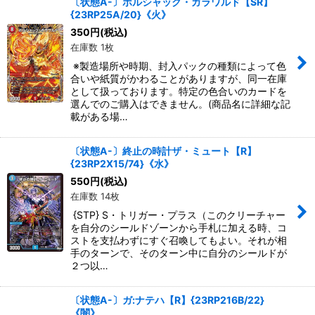
〔状態A-〕ボルシャック・ガラワルド【SR】
{23RP25A/20}《火》
350
円
(税込)
在庫数 1枚
※製造場所や時期、封入パックの種類によって色
合いや紙質がかわることがありますが、同一在庫
として扱っております。特定の色合いのカードを
選んでのご購入はできません。(商品名に詳細な記
載がある場…
〔状態A-〕終止の時計ザ・ミュート【R】
{23RP2X15/74}《水》
550
円
(税込)
在庫数 14枚
{STP} S・トリガー・プラス（このクリーチャー
を自分のシールドゾーンから手札に加える時、コ
ストを支払わずにすぐ召喚してもよい。それが相
手のターンで、そのターン中に自分のシールドが
２つ以…
〔状態A-〕ガ:ナテハ【R】{23RP216B/22}
《闇》