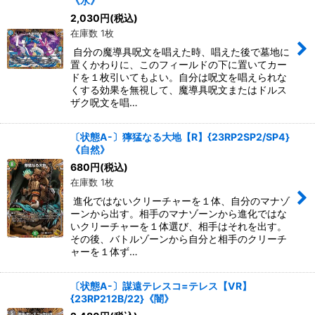
《水》
2,030
円
(税込)
在庫数 1枚
自分の魔導具呪文を唱えた時、唱えた後で墓地に
置くかわりに、このフィールドの下に置いてカー
ドを１枚引いてもよい。自分は呪文を唱えられな
くする効果を無視して、魔導具呪文またはドルス
ザク呪文を唱…
〔状態A-〕獰猛なる大地【R】{23RP2SP2/SP4}
《自然》
680
円
(税込)
在庫数 1枚
進化ではないクリーチャーを１体、自分のマナゾ
ーンから出す。相手のマナゾーンから進化ではな
いクリーチャーを１体選び、相手はそれを出す。
その後、バトルゾーンから自分と相手のクリーチ
ャーを１体ず…
〔状態A-〕謀遠テレスコ=テレス【VR】
{23RP212B/22}《闇》