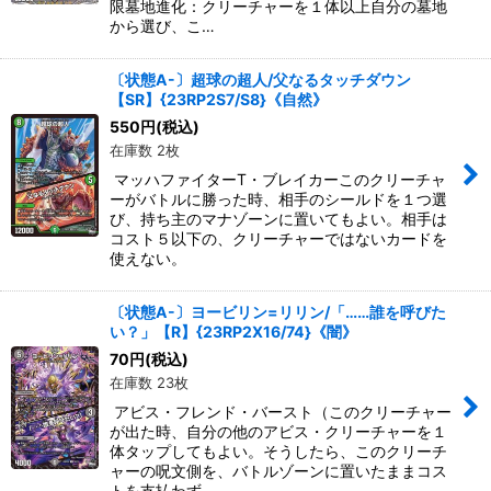
限墓地進化：クリーチャーを１体以上自分の墓地
から選び、こ…
〔状態A-〕超球の超人/父なるタッチダウン
【SR】{23RP2S7/S8}《自然》
550
円
(税込)
在庫数 2枚
マッハファイターT・ブレイカーこのクリーチャ
ーがバトルに勝った時、相手のシールドを１つ選
び、持ち主のマナゾーンに置いてもよい。相手は
コスト５以下の、クリーチャーではないカードを
使えない。
〔状態A-〕ヨービリン=リリン/「……誰を呼びた
い？」【R】{23RP2X16/74}《闇》
70
円
(税込)
在庫数 23枚
アビス・フレンド・バースト（このクリーチャー
が出た時、自分の他のアビス・クリーチャーを１
体タップしてもよい。そうしたら、このクリーチ
ャーの呪文側を、バトルゾーンに置いたままコス
トを支払わず…