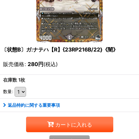
〔状態B〕ガ:ナテハ【R】{23RP216B/22}《闇》
販売価格
:
280
円
(税込)
在庫数 1枚
数量
:
返品特約に関する重要事項
カートに入れる