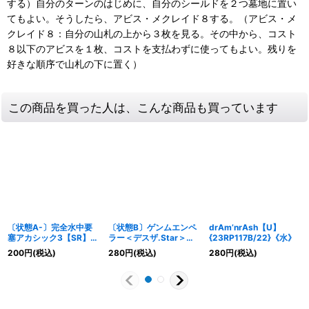
する）自分のターンのはじめに、自分のシールドを２つ墓地に置い
てもよい。そうしたら、アビス・メクレイド８する。（アビス・メ
クレイド８：自分の山札の上から３枚を見る。その中から、コスト
８以下のアビスを１枚、コストを支払わずに使ってもよい。残りを
好きな順序で山札の下に置く）
この商品を買った人は、こんな商品も買っています
〔状態A-〕完全水中要
〔状態B〕ゲンムエンペ
drAm’nrAsh【U】
塞アカシック3【SR】
ラー＜デスザ.Star＞
{23RP117B/22}《水》
{25EX2超5/超50}
【SR】{RP176B/20}
200
円
(税込)
280
円
(税込)
280
円
(税込)
《水》
《闇》