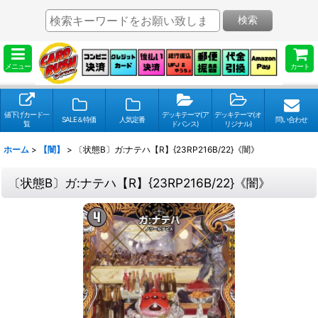
検索
メニュー
カート
値下げカード一
デッキテーマ(ア
デッキテーマ(オ
SALE＆特価
人気定番
問い合わせ
覧
ドバンス)
リジナル)
ホーム
>
【闇】
>
〔状態B〕ガ:ナテハ【R】{23RP216B/22}《闇》
〔状態B〕ガ:ナテハ【R】{23RP216B/22}《闇》