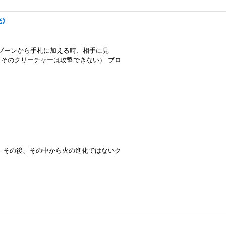
光》
ドゾーンから手札に加える時、相手に見
そのクリーチャーは攻撃できない） ブロ
。その後、その中から火の進化ではないク
》