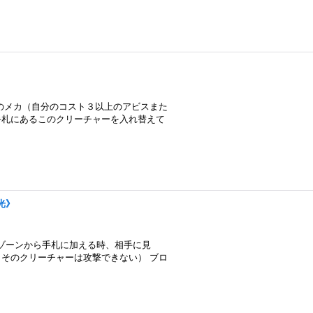
のメカ（自分のコスト３以上のアビスまた
手札にあるこのクリーチャーを入れ替えて
《光》
ドゾーンから手札に加える時、相手に見
そのクリーチャーは攻撃できない） ブロ