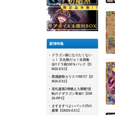
新弾特集
ドラゴン娘になりたくない
っ！ 文化祭だョ！全員集
合!!ドラ娘100％パック【D
M26-EX3】
悪感謝祭カリスマBEST【D
M26-EX2】
逆札篇第2弾燃えろ禁断!逆
転のドギラゴン革命!!【DM
26-RP2】
ますますつよいパック25の
援軍【DM26-EX1】