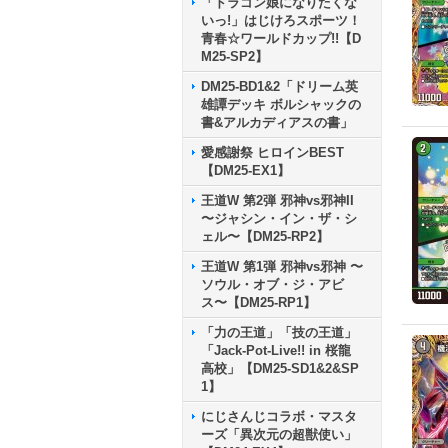
「ドラゴン娘になりたくな
いっ!」はじけろスポーツ！
青春☆ワールドカップ!!【D
M25-SP2】
DM25-BD1&2「ドリーム英
雄譚デッキ ボルシャックの
書&アルカディアスの書」
愛感謝祭 ヒロインBEST
【DM25-EX1】
王道W 第2弾 邪神vs邪神II
〜ジャシン・イン・ザ・シ
ェル〜【DM25-RP2】
王道W 第1弾 邪神vs邪神 〜
ソウル・オブ・ジ・アビ
ス〜【DM25-RP1】
「力の王道」「技の王道」
「Jack-Pot-Live!! in 桜龍
高校」【DM25-SD1&2&SP
1】
にじさんじコラボ・マスタ
ーズ「異次元の超獣使い」