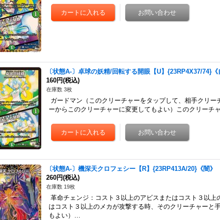
〔状態A-〕卓球の妖精/回転する開眼【U】{23RP4X37/74}
160円
(税込)
在庫数 3枚
ガードマン（このクリーチャーをタップして、相手クリー
ーからこのクリーチャーに変更してもよい）このクリーチ
〔状態A-〕機深天クロフェシー【R】{23RP413A/20}《闇》
260円
(税込)
在庫数 19枚
革命チェンジ：コスト３以上のアビスまたはコスト３以上
はコスト３以上のメカが攻撃する時、そのクリーチャーと
もよい）…