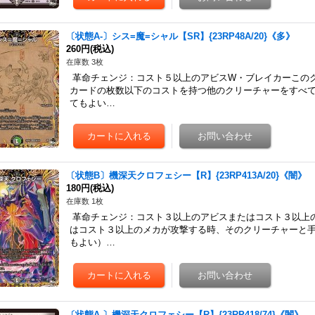
〔状態A-〕シス=魔=シャル【SR】{23RP48A/20}《多》
260円
(税込)
在庫数 3枚
革命チェンジ：コスト５以上のアビスW・ブレイカーこの
カードの枚数以下のコストを持つ他のクリーチャーをすべ
てもよい…
〔状態B〕機深天クロフェシー【R】{23RP413A/20}《闇》
180円
(税込)
在庫数 1枚
革命チェンジ：コスト３以上のアビスまたはコスト３以上
はコスト３以上のメカが攻撃する時、そのクリーチャーと
もよい）…
〔状態A-〕機深天クロフェシー【R】{23RP418/74}《闇》