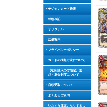
デジモンカード通販
状態表記
オリジナル
店舗案内
プライバシーポリシー
カードの梱包方法について
【初回購入の方限定】返
品・返金制度について
店頭受取について
よくあるご質問
いたずら注文、なりすまし