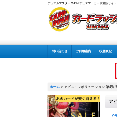
デュエルマスターズ/DM/デュエマ カード通販サイト
問い合わせ
ご利用案内
状態表記
ホーム
>
アビス・レボリューション 第4弾 竜
アビ