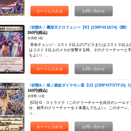
〔状態A-〕機深天クロフェシー【R】{23RP4X18/74}《闇》
260円
(税込)
在庫数 5枚
革命チェンジ：コスト３以上のアビスまたはコスト３以上
はコスト３以上のメカが攻撃する時、そのクリーチャーと
もよい）…
〔状態A-〕煌ノ裁徒ダイヤモン星【U】{23RP4TF5/TF10}
160円
(税込)
在庫数 11枚
{GS} G・ストライク（このクリーチャーを自分のシール
せ、相手のクリーチャーを１体選んでもよい。このターン、
ッ…