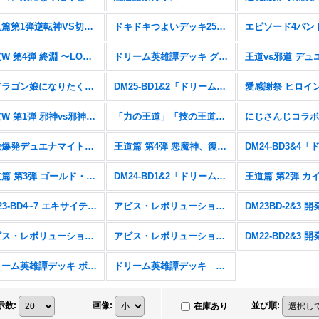
逆札篇第1弾逆転神VS切札竜【DM26-RP1】
ドキドキつよいデッキ25の王道【DM26-SD1】
王道W 第4弾 終淵 〜LOVE＆ABYSS〜【DM25-RP4】
ドリーム英雄譚デッキ グレンモルトの書【DM25-BD3】
「ドラゴン娘になりたくないっ!」はじけろスポーツ！青春☆ワールドカップ!!【DM25-SP2】
DM25-BD1&2「ドリーム英雄譚デッキ ボルシャックの書&アルカディアスの書」
王道W 第1弾 邪神vs邪神 〜ソウル・オブ・ジ・アビス〜【DM25-RP1】
「力の王道」「技の王道」「Jack-Pot-Live!! in 桜龍高校」【DM25-SD1&2&SP1】
刺激爆発デュエナマイトパック【DM24-EX3】
王道篇 第4弾 悪魔神、復活【DM24-RP4】
王道篇 第3弾 ゴールド・オブ・ハイパーエンジェル【DM24-RP3】
DM24-BD1&2「ドリーム英雄譚デッキ ドギラゴンの書&ジョニーの書」
DM23-BD4~7 エキサイティング・デュエパ・デッキ
アビス・レボリューション 第4弾 竜皇神爆輝【DM23-RP4】
アビス・レボリューション 第2弾 忍邪乱武【DM23-RP2】
アビス・レボリューション 第1弾 双竜戦記【DM23-RP1】
ドリーム英雄譚デッキ ボルシャックの書【DM25-BD1】
ドリーム英雄譚デッキ アルカディアスの書【DM25-BD2】
示数
:
画像
:
並び順
:
在庫あり