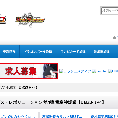
更新情報
ドラゴンボール通販
ワンピカード通販
遊戯王通販
皇神爆輝【DM23-RP4】
ス・レボリューション 第4弾 竜皇神爆輝【DM23-RP4】
ドラゴン娘になりたくないっ！ 文化祭だョ！全員集合!!ドラ娘100％パック【DM26-EX3】
悪感謝祭カリスマBEST【DM26-EX2】