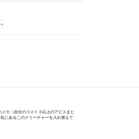
»
のメカ（自分のコスト３以上のアビスまた
手札にあるこのクリーチャーを入れ替えて