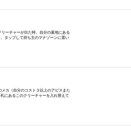
クリーチャーが出た時、自分の墓地にある
て、タップして持ち主のマナゾーンに置い
のメカ（自分のコスト３以上のアビスまた
手札にあるこのクリーチャーを入れ替えて