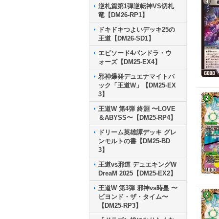
逆札篇第1弾逆転神VS切札
竜【DM26-RP1】
ドキドキつよいデッキ25の
王道【DM26-SD1】
エピソード4パンドラ・ウ
ォーズ【DM25-EX4】
邪神爆発デュエナマイトパ
ック「王道W」【DM25-EX
3】
王道W 第4弾 終淵 〜LOVE
＆ABYSS〜【DM25-RP4】
ドリーム英雄譚デッキ グレ
ンモルトの書【DM25-BD
3】
王道vs邪道 デュエキングW
DreaM 2025【DM25-EX2】
王道W 第3弾 邪神vs時皇 〜
ビヨンド・ザ・タイム〜
【DM25-RP3】