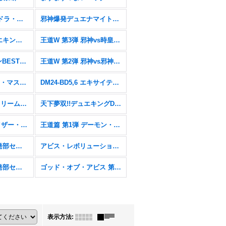
エピソード4パンドラ・ウォーズ【DM25-EX4】
邪神爆発デュエナマイトパック「王道W」【DM25-EX3】
王道vs邪道 デュエキングWDreaM 2025【DM25-EX2】
王道W 第3弾 邪神vs時皇 〜ビヨンド・ザ・タイム〜【DM25-RP3】
愛感謝祭 ヒロインBEST【DM25-EX1】
王道W 第2弾 邪神vs邪神II 〜ジャシン・イン・ザ・シェル〜【DM25-RP2】
にじさんじコラボ・マスターズ「異次元の超獣使い」【DM24-EX4】
DM24-BD5,6 エキサイティング・デュエパ・デッキ「アセビと異世界フェアリーたち」&「ツラトゥストラは水晶と語らう」
DM24-BD3&4「ドリーム英雄譚デッキ モモキングの書&ナイトメア黙示録デッキ バロムの章」
天下夢双!!デュエキングDreaM 2024【DM24-EX2】
王道篇 第2弾 カイザー・オブ・ハイパードラゴン【DM24-RP2】
王道篇 第1弾 デーモン・オブ・ハイパームーン【DM24-RP1】
DM23BD-2&3 開発部セレクションデッキ「火闇邪王門」& 「水闇自然ハンデス」
アビス・レボリューション 第3弾 魔覇革命【DM23-RP3】
DM22-BD2&3 開発部セレクションデッキ「光水火鬼羅.Star」& 「7軸ガチロボ」
ゴッド・オブ・アビス 第2弾 轟炎の竜皇【DM22-RP2】
表示方法
: