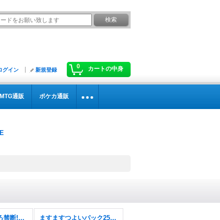
0
カートの中身
ログイン
新規登録
MTG通販
ポケカ通販
逆札篇第2弾燃えろ禁断!逆転のドギラゴン革命!!【DM26-RP2】
ますますつよいパック25の援軍【DM26-EX1】