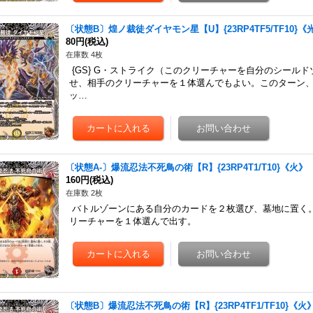
〔状態B〕煌ノ裁徒ダイヤモン星【U】{23RP4TF5/TF10}《
80円
(税込)
在庫数 4枚
{GS} G・ストライク（このクリーチャーを自分のシール
せ、相手のクリーチャーを１体選んでもよい。このターン、
ッ…
〔状態A-〕爆流忍法不死鳥の術【R】{23RP4T1/T10}《火》
160円
(税込)
在庫数 2枚
バトルゾーンにある自分のカードを２枚選び、墓地に置く
リーチャーを１体選んで出す。
〔状態B〕爆流忍法不死鳥の術【R】{23RP4TF1/TF10}《火