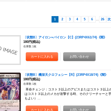
1
2
3
4
5
6
...
26
次
〔状態B〕アイロン=バイロン【C】{23RP4X61/74}《闇》
180円
(税込)
在庫数 1枚
〔状態B〕機深天クロフェシー【R】{23RP4X18/74}《闇》
180円
(税込)
在庫数 1枚
革命チェンジ：コスト３以上のアビスまたはコスト３以上
はコスト３以上のメカが攻撃する時、そのクリーチャーと
もよい）…