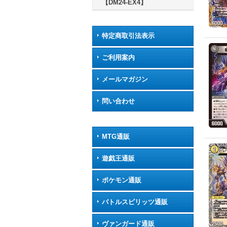
【DM24-EX4】
特定商取引法表示
ご利用案内
メールマガジン
問い合わせ
MTG通販
遊戯王通販
ポケモン通販
バトルスピリッツ通販
ヴァンガード通販