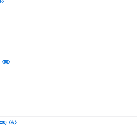
多》
}《闇》
R20}《火》