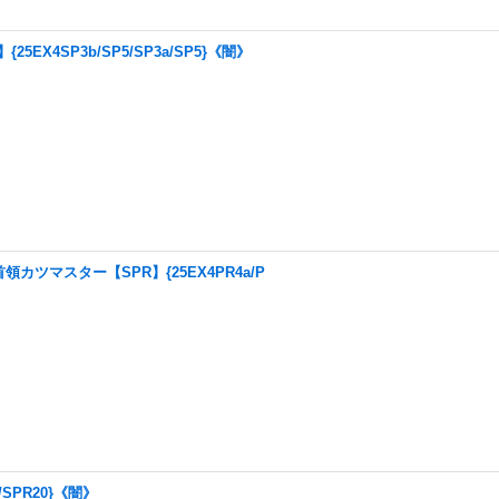
X4SP3b/SP5/SP3a/SP5}《闇》
ツマスター【SPR】{25EX4PR4a/P
SPR20}《闇》