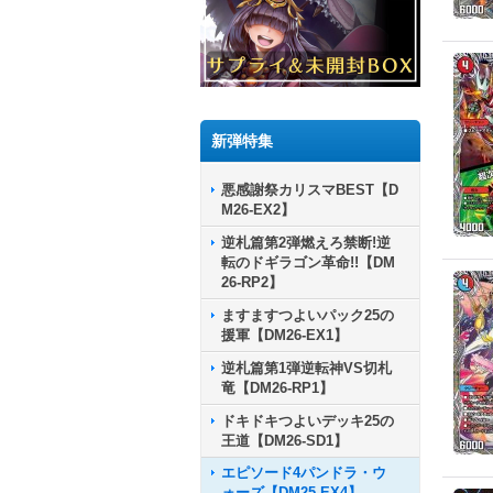
新弾特集
悪感謝祭カリスマBEST【D
M26-EX2】
逆札篇第2弾燃えろ禁断!逆
転のドギラゴン革命!!【DM
26-RP2】
ますますつよいパック25の
援軍【DM26-EX1】
逆札篇第1弾逆転神VS切札
竜【DM26-RP1】
ドキドキつよいデッキ25の
王道【DM26-SD1】
エピソード4パンドラ・ウ
ォーズ【DM25-EX4】