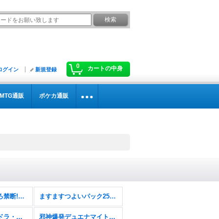
0
カートの中身
ログイン
新規登録
MTG通販
ポケカ通販
逆札篇第2弾燃えろ禁断!逆転のドギラゴン革命!!【DM26-RP2】
ますますつよいパック25の援軍【DM26-EX1】
エピソード4パンドラ・ウォーズ【DM25-EX4】
邪神爆発デュエナマイトパック「王道W」【DM25-EX3】