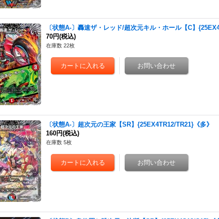
〔状態A-〕轟速ザ・レッド/超次元キル・ホール【C】{25EX4T
70円
(税込)
在庫数 22枚
〔状態A-〕超次元の王家【SR】{25EX4TR12/TR21}《多》
160円
(税込)
在庫数 5枚