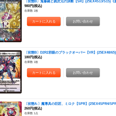
〔状態B〕鬼修羅と跳次元の決断【SR】{25EX4S13/S15}《
980円
(税込)
在庫数 1枚
〔状態B〕D2R2邪眼のブラックオーバー【VR】{25EX48/65
180円
(税込)
在庫数 1枚
〔状態A-〕魔導具の巨匠、ミロク【SPR】{25EX4SPR4/SP
260円
(税込)
在庫数 1点