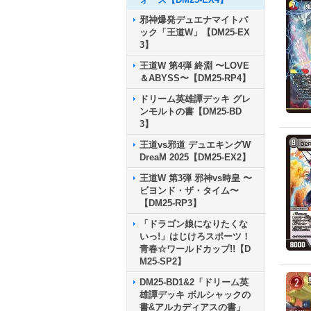
邪神爆発デュエナマイトパ
ック「王道W」【DM25-EX
3】
王道W 第4弾 終淵 〜LOVE
＆ABYSS〜【DM25-RP4】
ドリーム英雄譚デッキ グレ
ンモルトの書【DM25-BD
3】
王道vs邪道 デュエキングW
DreaM 2025【DM25-EX2】
王道W 第3弾 邪神vs時皇 〜
ビヨンド・ザ・タイム〜
【DM25-RP3】
「ドラゴン娘になりたくな
いっ!」はじけろスポーツ！
青春☆ワールドカップ!!【D
M25-SP2】
DM25-BD1&2「ドリーム英
雄譚デッキ ボルシャックの
書&アルカディアスの書」