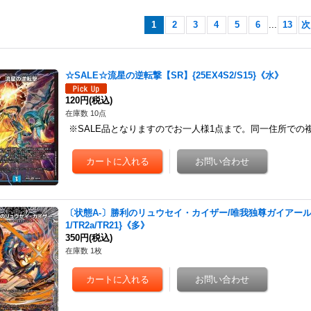
1
2
3
4
5
6
...
13
次
☆SALE☆流星の逆転撃【SR】{25EX4S2/S15}《水》
120円
(税込)
在庫数 10点
※SALE品となりますのでお一人様1点まで。同一住所で
〔状態A-〕勝利のリュウセイ・カイザー/唯我独尊ガイアール・オレ
1/TR2a/TR21}《多》
350円
(税込)
在庫数 1枚