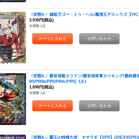
〔状態A-〕滅殺刃ゴー・トゥ・ヘル/魔壊王デスシラズ【VIC】{25E
3,930円
(税込)
在庫数 1点
〔状態A-〕勝首領龍カツドン/勝首領将軍カツキング/最終勝首領カ
R5/PR4b/PR5/PR4c/PR5}《火》
1,690円
(税込)
在庫数 1点
〔状態A-〕覇王の特権大使、キサラギ【SPR】{25EX4SPR3/