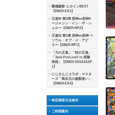
愛感謝祭 ヒロインBEST
【DM25-EX1】
王道W 第2弾 邪神vs邪神II
〜ジャシン・イン・ザ・シ
ェル〜【DM25-RP2】
王道W 第1弾 邪神vs邪神 〜
ソウル・オブ・ジ・アビ
ス〜【DM25-RP1】
「力の王道」「技の王道」
「Jack-Pot-Live!! in 桜龍
高校」【DM25-SD1&2&SP
1】
にじさんじコラボ・マスタ
ーズ「異次元の超獣使い」
【DM24-EX4】
特定商取引法表示
ご利用案内