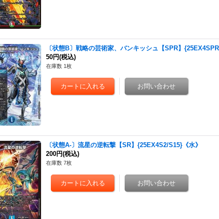
〔状態B〕戦略の芸術家、バンキッシュ【SPR】{25EX4SPR2
50円
(税込)
在庫数 1枚
〔状態A-〕流星の逆転撃【SR】{25EX4S2/S15}《水》
200円
(税込)
在庫数 7枚