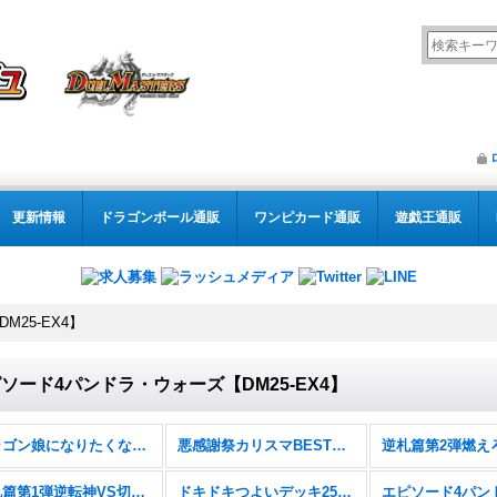
更新情報
ドラゴンボール通販
ワンピカード通販
遊戯王通販
25-EX4】
ソード4パンドラ・ウォーズ【DM25-EX4】
ドラゴン娘になりたくないっ！ 文化祭だョ！全員集合!!ドラ娘100％パック【DM26-EX3】
悪感謝祭カリスマBEST【DM26-EX2】
逆札篇第1弾逆転神VS切札竜【DM26-RP1】
ドキドキつよいデッキ25の王道【DM26-SD1】