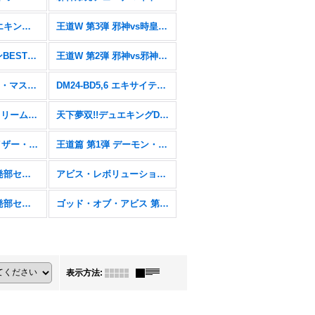
王道vs邪道 デュエキングWDreaM 2025【DM25-EX2】
王道W 第3弾 邪神vs時皇 〜ビヨンド・ザ・タイム〜【DM25-RP3】
愛感謝祭 ヒロインBEST【DM25-EX1】
王道W 第2弾 邪神vs邪神II 〜ジャシン・イン・ザ・シェル〜【DM25-RP2】
にじさんじコラボ・マスターズ「異次元の超獣使い」【DM24-EX4】
DM24-BD5,6 エキサイティング・デュエパ・デッキ「アセビと異世界フェアリーたち」&「ツラトゥストラは水晶と語らう」
DM24-BD3&4「ドリーム英雄譚デッキ モモキングの書&ナイトメア黙示録デッキ バロムの章」
天下夢双!!デュエキングDreaM 2024【DM24-EX2】
王道篇 第2弾 カイザー・オブ・ハイパードラゴン【DM24-RP2】
王道篇 第1弾 デーモン・オブ・ハイパームーン【DM24-RP1】
DM23BD-2&3 開発部セレクションデッキ「火闇邪王門」& 「水闇自然ハンデス」
アビス・レボリューション 第3弾 魔覇革命【DM23-RP3】
DM22-BD2&3 開発部セレクションデッキ「光水火鬼羅.Star」& 「7軸ガチロボ」
ゴッド・オブ・アビス 第2弾 轟炎の竜皇【DM22-RP2】
表示方法
: