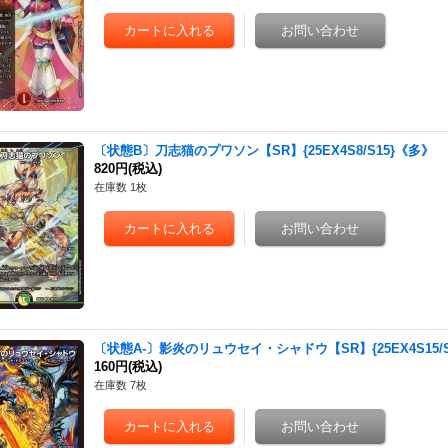
〔状態B〕刀志猫のプワソン【SR】{25EX4S8/S15}《多》
820円
(税込)
在庫数 1枚
〔状態A-〕影炎のリュウセイ・シャドウ【SR】{25EX4S15/S
160円
(税込)
在庫数 7枚