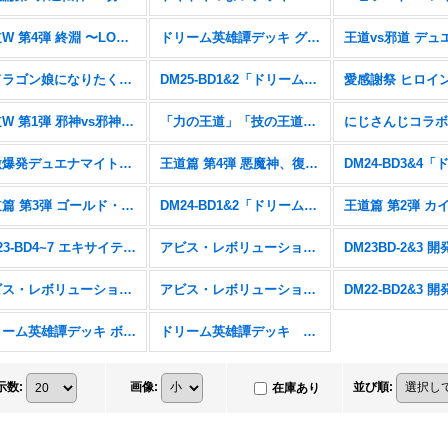
王道W 第4弾 終淵 〜LOVE＆ABYSS〜【DM25-RP4】
ドリーム英雄譚デッキ グレンモルトの書【DM25-BD3】
「ドラゴン娘になりたくないっ!」はじけろスポーツ！青春☆ワールドカップ!!【DM25-SP2】
DM25-BD1&2「ドリーム英雄譚デッキ ボルシャックの書&アルカディアスの書」
王道W 第1弾 邪神vs邪神 〜ソウル・オブ・ジ・アビス〜【DM25-RP1】
「力の王道」「技の王道」「Jack-Pot-Live!! in 桜龍高校」【DM25-SD1&2&SP1】
刺激爆発デュエナマイトパック【DM24-EX3】
王道篇 第4弾 悪魔神、復活【DM24-RP4】
王道篇 第3弾 ゴールド・オブ・ハイパーエンジェル【DM24-RP3】
DM24-BD1&2「ドリーム英雄譚デッキ ドギラゴンの書&ジョニーの書」
DM23-BD4~7 エキサイティング・デュエパ・デッキ
アビス・レボリューション 第4弾 竜皇神爆輝【DM23-RP4】
アビス・レボリューション 第2弾 忍邪乱武【DM23-RP2】
アビス・レボリューション 第1弾 双竜戦記【DM23-RP1】
ドリーム英雄譚デッキ ボルシャックの書【DM25-BD1】
ドリーム英雄譚デッキ アルカディアスの書【DM25-BD2】
示数
:
画像
:
並び順
:
在庫あり