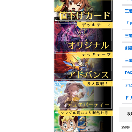
表
258
件