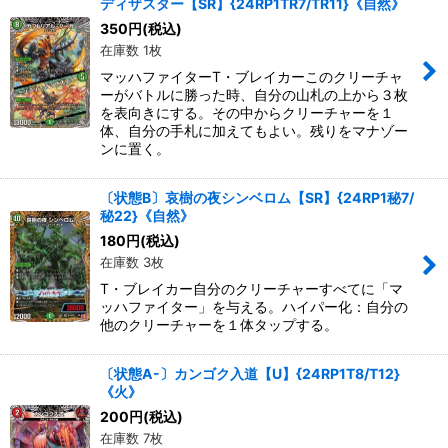
ディザスター【SR】{24RP1TR7/TR11}《自然》
350
円
(税込)
在庫数 1枚
マッハファイターT・ブレイカーこのクリーチャ
ーがバトルに勝った時、自分の山札の上から３枚
を表向きにする。その中からクリーチャーを１
体、自分の手札に加えてもよい。残りをマナゾー
ンに置く。
〔状態B〕哀樹の夜シンベロム【SR】{24RP1秘7/
秘22}《自然》
180
円
(税込)
在庫数 3枚
T・ブレイカー自分のクリーチャーすべてに「マ
ッハファイター」を与える。ハイパー化：自分の
他のクリーチャーを１体タップする。
〔状態A-〕カンゴク入道【U】{24RP1T8/T12}
《火》
200
円
(税込)
在庫数 7枚