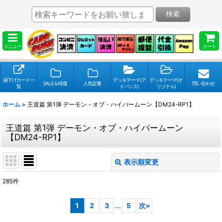
検索
メニュー
カート
値下げカード一
デッキテーマ(ア
デッキテーマ(オ
SALE＆特価
人気定番
問い合わせ
覧
ドバンス)
リジナル)
ホーム
>
王道篇 第1弾 デーモン・オブ・ハイパームーン【DM24-RP1】
王道篇 第1弾 デーモン・オブ・ハイパームーン
【DM24-RP1】
表示順変更
閉じる
285
件
表示数
:
1
2
3
...
5
次
»
並び順
: