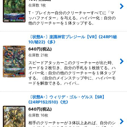
在庫数 1枚
T・ブレイカー自分のクリーチャーすべてに「マ
ッハファイター」を与える。ハイパー化：自分の
他のクリーチャーを１体タップする。
〔状態A-〕楽識神官プレジール【VR】{24RP1秘
10/秘22}《多》
640
円
(税込)
在庫数 21枚
スピードアタッカーこのクリーチャーが出た時、
カードを２枚引き、自分の手札を１枚捨てる。ハ
イパー化：自分の他のクリーチャーを１体タップ
する。（自分のメインステップ中に、ハイパーモ
ードを解放できる。ハイパ…
〔状態A-〕ウィリデ・ゴル・ゲルス【SR】
{24RP1S2/S10}《光》
640
円
(税込)
在庫数 16枚
相手のクリーチャーが３体以上あれば、自分のシ