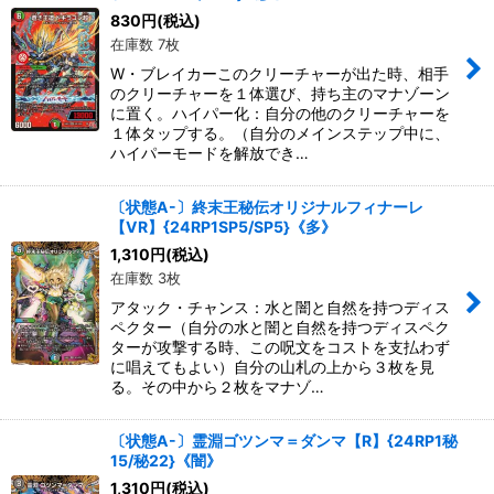
830
円
(税込)
在庫数 7枚
W・ブレイカーこのクリーチャーが出た時、相手
のクリーチャーを１体選び、持ち主のマナゾーン
に置く。ハイパー化：自分の他のクリーチャーを
１体タップする。（自分のメインステップ中に、
ハイパーモードを解放でき…
〔状態A-〕終末王秘伝オリジナルフィナーレ
【VR】{24RP1SP5/SP5}《多》
1,310
円
(税込)
在庫数 3枚
アタック・チャンス：水と闇と自然を持つディス
ペクター（自分の水と闇と自然を持つディスペク
ターが攻撃する時、この呪文をコストを支払わず
に唱えてもよい）自分の山札の上から３枚を見
る。その中から２枚をマナゾ…
〔状態A-〕霊淵ゴツンマ＝ダンマ【R】{24RP1秘
15/秘22}《闇》
1,310
円
(税込)