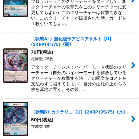
ブロッカー（このクリーチャーをタップして、相
手クリーチャーの攻撃先をこのクリーチャーに変
更してもよい）このクリーチャーは攻撃できな
い。このクリーチャーが破壊された時、カードを
１枚引いてもよい。
〔状態A-〕超化秘伝アビスアサルト【U】
{24RP141/75}《闇》
70
円
(税込)
在庫数 26枚
アタック・チャンス：ハイパーモード状態のクリ
ーチャー（自分のハイパーモードを解放している
クリーチャーが攻撃する時、この呪文をコストを
支払わずに唱えてもよい）自分の山札の上から３
枚を墓地に置く。その後、…
〔状態B〕カクラリコ【U】{24RP135/75}《水》
50
円
(税込)
在庫数 1枚