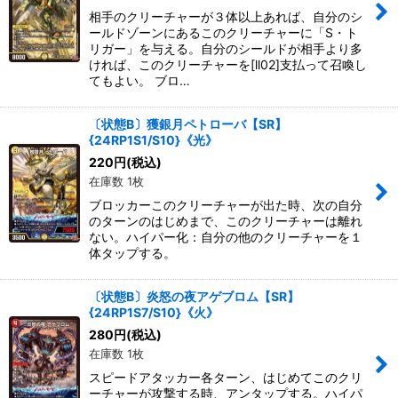
相手のクリーチャーが３体以上あれば、自分のシ
ールドゾーンにあるこのクリーチャーに「S・ト
リガー」を与える。自分のシールドが相手より多
ければ、このクリーチャーを[ll02]支払って召喚し
てもよい。 ブロ…
〔状態B〕獲銀月ペトローバ【SR】
{24RP1S1/S10}《光》
220
円
(税込)
在庫数 1枚
ブロッカーこのクリーチャーが出た時、次の自分
のターンのはじめまで、このクリーチャーは離れ
ない。ハイパー化：自分の他のクリーチャーを１
体タップする。
〔状態B〕炎怒の夜アゲブロム【SR】
{24RP1S7/S10}《火》
280
円
(税込)
在庫数 1枚
スピードアタッカー各ターン、はじめてこのクリ
ーチャーが攻撃する時、アンタップする。ハイパ