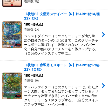
在庫数 1枚
〔状態B〕文藍月スナイパー【R】{24RP1秘14/秘
22}《水》
180
円
(税込)
在庫数 6枚
ジャストダイバー（このクリーチャーが出た時、
次の自分のターンのはじめまで、このクリーチャ
ーは相手に選ばれず、攻撃されない）ハイパー
化：自分の他のクリーチャーを１体タップする。
（自分のメインステップ中に…
〔状態B〕森翠月モスキート【R】{24RP1秘17/秘
22}《自然》
180
円
(税込)
在庫数 1枚
マッハファイター（このクリーチャーは、出たタ
ーンの間、タップまたはアンタップしているクリ
ーチャーを攻撃できる）ハイパー化：自分の他の
クリーチャーを１体タップする。（自分のメイン
ステップ中に、ハイパーモ…