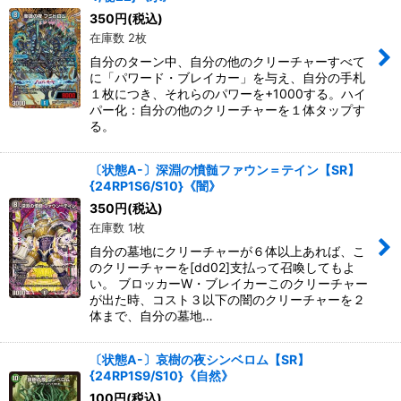
350
円
(税込)
在庫数 2枚
自分のターン中、自分の他のクリーチャーすべて
に「パワード・ブレイカー」を与え、自分の手札
１枚につき、それらのパワーを+1000する。ハイ
パー化：自分の他のクリーチャーを１体タップす
る。
〔状態A-〕深淵の憤髄ファウン＝テイン【SR】
{24RP1S6/S10}《闇》
350
円
(税込)
在庫数 1枚
自分の墓地にクリーチャーが６体以上あれば、こ
のクリーチャーを[dd02]支払って召喚してもよ
い。 ブロッカーW・ブレイカーこのクリーチャー
が出た時、コスト３以下の闇のクリーチャーを２
体まで、自分の墓地…
〔状態A-〕哀樹の夜シンベロム【SR】
{24RP1S9/S10}《自然》
100
円
(税込)