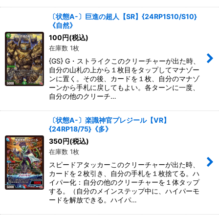
〔状態A-〕巨進の超人【SR】{24RP1S10/S10}
《自然》
100
円
(税込)
在庫数 1枚
{GS} G・ストライクこのクリーチャーが出た時、
自分の山札の上から１枚目をタップしてマナゾー
ンに置く。その後、カードを１枚、自分のマナゾ
ーンから手札に戻してもよい。各ターンに一度、
自分の他のクリーチ…
〔状態A-〕楽識神官プレジール【VR】
{24RP18/75}《多》
350
円
(税込)
在庫数 1枚
スピードアタッカーこのクリーチャーが出た時、
カードを２枚引き、自分の手札を１枚捨てる。ハ
イパー化：自分の他のクリーチャーを１体タップ
する。（自分のメインステップ中に、ハイパーモ
ードを解放できる。ハイパ…