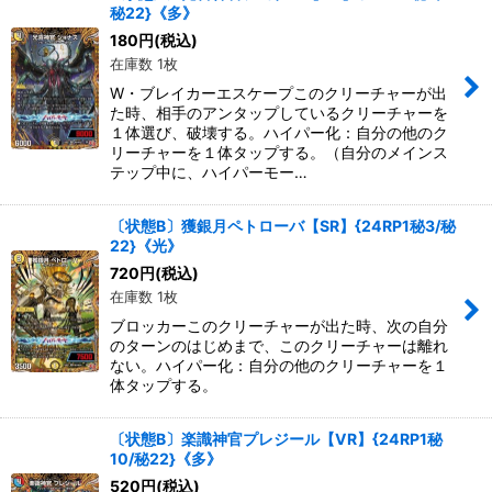
秘22}《多》
180
円
(税込)
在庫数 1枚
W・ブレイカーエスケープこのクリーチャーが出
た時、相手のアンタップしているクリーチャーを
１体選び、破壊する。ハイパー化：自分の他のク
リーチャーを１体タップする。（自分のメインス
テップ中に、ハイパーモー…
〔状態B〕獲銀月ペトローバ【SR】{24RP1秘3/秘
22}《光》
720
円
(税込)
在庫数 1枚
ブロッカーこのクリーチャーが出た時、次の自分
のターンのはじめまで、このクリーチャーは離れ
ない。ハイパー化：自分の他のクリーチャーを１
体タップする。
〔状態B〕楽識神官プレジール【VR】{24RP1秘
10/秘22}《多》
520
円
(税込)