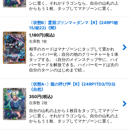
ンに置く。それがドラゴンなら、自分の山札の上
からもう１枚、タップしてマナゾーンに置く。
〔状態B〕霊淵ゴツンマ＝ダンマ【R】{24RP1秘
15/秘22}《闇》
1,180
円
(税込)
在庫数 1枚
相手のカードはマナゾーンにタップして置かれ
る。ハイパー化：自分の他のクリーチャーを１体
タップする。（自分のメインステップ中に、ハイ
パーモードを解放できる。ハイパーモードは次の
自分のターンのはじめまで続…
〔状態A-〕龍の呼び声【R】{24RP1TD3/TD3}
《自然》
350
円
(税込)
在庫数 2枚
自分の山札の上から１枚目をタップしてマナゾー
ンに置く。それがドラゴンなら、自分の山札の上
からもう１枚、タップしてマナゾーンに置く。