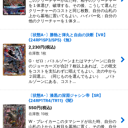
このクリーチャーが出た時、相手のクリーチャー
を１体選び、破壊する。その後、こうして選んだ
クリーチャーのコストと同じ枚数、自分の山札の
上から墓地に置いてもよい。ハイパー化：自分の
他のクリーチャーを１体タ…
〔状態A-〕勝熱と弾丸と自由の決断【VR】
{24RP1SP3/SP5}《無》
2,230
円
(税込)
在庫数 1枚
G・ゼロ：バトルゾーンまたはマナゾーンに自分
のジョーカーズが合計７枚以上あれば、この呪文
をコストを支払わずに唱えてもよい。次の中から
２回選ぶ。（同じものを選んでもよい） _バト
ルゾーンにある、コスト…
〔状態A-〕漆黒の深淵ジャシン帝【SR】
{24RP1TR4/TR11}《闇》
550
円
(税込)
在庫数 19枚
W・ブレイカーこのタマシードが出た時、自分の
山札の上から１枚目を墓地に置く。その後、自分