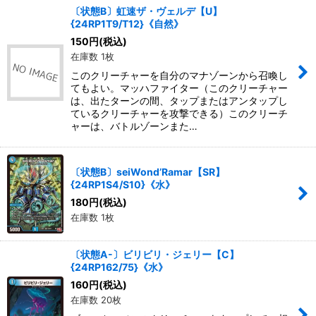
〔状態B〕虹速ザ・ヴェルデ【U】
{24RP1T9/T12}《自然》
絞り込む
150
円
(税込)
在庫数 1枚
このクリーチャーを自分のマナゾーンから召喚し
てもよい。マッハファイター（このクリーチャー
は、出たターンの間、タップまたはアンタップし
ているクリーチャーを攻撃できる）このクリーチ
ャーは、バトルゾーンまた…
〔状態B〕seiWond’Ramar【SR】
{24RP1S4/S10}《水》
180
円
(税込)
在庫数 1枚
〔状態A-〕ビリビリ・ジェリー【C】
{24RP162/75}《水》
160
円
(税込)
在庫数 20枚