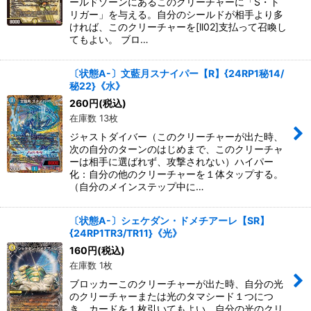
ールドゾーンにあるこのクリーチャーに「S・ト
リガー」を与える。自分のシールドが相手より多
ければ、このクリーチャーを[ll02]支払って召喚し
てもよい。 ブロ…
〔状態A-〕文藍月スナイパー【R】{24RP1秘14/
秘22}《水》
260
円
(税込)
在庫数 13枚
ジャストダイバー（このクリーチャーが出た時、
次の自分のターンのはじめまで、このクリーチャ
ーは相手に選ばれず、攻撃されない）ハイパー
化：自分の他のクリーチャーを１体タップする。
（自分のメインステップ中に…
〔状態A-〕シェケダン・ドメチアーレ【SR】
{24RP1TR3/TR11}《光》
160
円
(税込)
在庫数 1枚
ブロッカーこのクリーチャーが出た時、自分の光
のクリーチャーまたは光のタマシード１つにつ
き、カードを１枚引いてもよい。自分の光のクリ