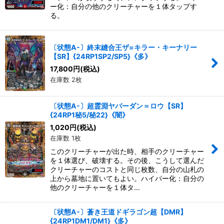
ー化：自分の他のクリーチャーを１体タップす
る。
〔状態A-〕終末縫合王ザ=キラー・キーナリー
【SR】{24RP1SP2/SP5}《多》
17,800
円
(税込)
在庫数 2枚
〔状態A-〕超霊淵ヤバーダン＝ロウ【SR】
{24RP1秘5/秘22}《闇》
1,020
円
(税込)
在庫数 1枚
このクリーチャーが出た時、相手のクリーチャー
を１体選び、破壊する。その後、こうして選んだ
クリーチャーのコストと同じ枚数、自分の山札の
上から墓地に置いてもよい。ハイパー化：自分の
他のクリーチャーを１体タ…
〔状態A-〕蒼き王道ドギラゴン超【DMR】
{24RP1DM1/DM1}《多》