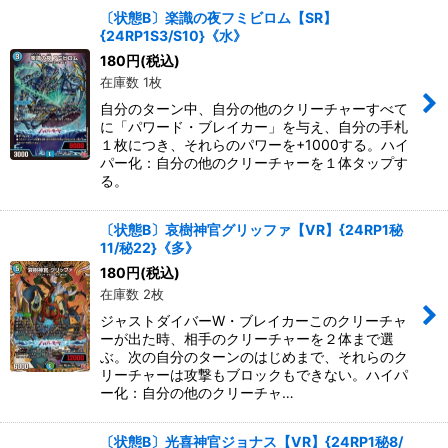
〔状態B〕楽識の夜フミビロム【SR】
{24RP1S3/S10}《水》
180
円
(税込)
在庫数 1枚
自分のターン中、自分の他のクリーチャーすべて
に「パワード・ブレイカー」を与え、自分の手札
１枚につき、それらのパワーを+1000する。ハイ
パー化：自分の他のクリーチャーを１体タップす
る。
〔状態B〕哀樹神官グリッファ【VR】{24RP1秘
11/秘22}《多》
180
円
(税込)
在庫数 2枚
ジャストダイバーW・ブレイカーこのクリーチャ
ーが出た時、相手のクリーチャーを２体まで選
ぶ。次の自分のターンのはじめまで、それらのク
リーチャーは攻撃もブロックもできない。ハイパ
ー化：自分の他のクリーチャ…
〔状態B〕光喜神官ジョナス【VR】{24RP1秘8/