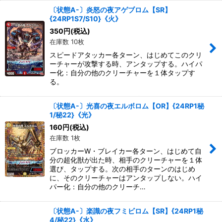
〔状態A-〕炎怒の夜アゲブロム【SR】
{24RP1S7/S10}《火》
350
円
(税込)
在庫数 10枚
スピードアタッカー各ターン、はじめてこのクリ
ーチャーが攻撃する時、アンタップする。ハイパ
ー化：自分の他のクリーチャーを１体タップす
る。
〔状態A-〕光喜の夜エルボロム【OR】{24RP1秘
1/秘22}《光》
160
円
(税込)
在庫数 1枚
ブロッカーW・ブレイカー各ターン、はじめて自
分の超化獣が出た時、相手のクリーチャーを１体
選び、タップする。次の相手のターンのはじめ
に、そのクリーチャーはアンタップしない。ハイ
パー化：自分の他のクリーチ…
〔状態A-〕楽識の夜フミビロム【SR】{24RP1秘
4/秘22}《水》