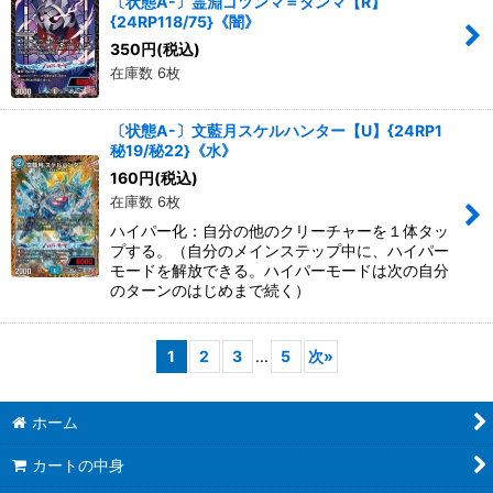
〔状態A-〕霊淵ゴツンマ＝ダンマ【R】
{24RP118/75}《闇》
350
円
(税込)
在庫数 6枚
〔状態A-〕文藍月スケルハンター【U】{24RP1
秘19/秘22}《水》
160
円
(税込)
在庫数 6枚
ハイパー化：自分の他のクリーチャーを１体タッ
プする。（自分のメインステップ中に、ハイパー
モードを解放できる。ハイパーモードは次の自分
のターンのはじめまで続く）
1
2
3
...
5
次
»
ホーム
カートの中身