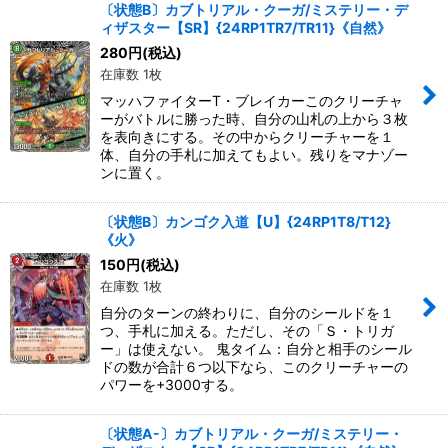
〔状態B〕カブトリアル・クーガ/ミステリー・デ
ィザスター【SR】{24RP1TR7/TR11}《自然》
280
円
(税込)
在庫数 1枚
マッハファイターT・ブレイカーこのクリーチャ
ーがバトルに勝った時、自分の山札の上から３枚
を表向きにする。その中からクリーチャーを１
体、自分の手札に加えてもよい。残りをマナゾー
ンに置く。
〔状態B〕カンゴク入道【U】{24RP1T8/T12}
《火》
150
円
(税込)
在庫数 1枚
自分のターンの終わりに、自分のシールドを１
つ、手札に加える。ただし、その「Ｓ・トリガ
ー」は使えない。 鬼タイム：自分と相手のシール
ドの数が合計６つ以下なら、このクリーチャーの
パワーを+3000する。
〔状態A-〕カブトリアル・クーガ/ミステリー・