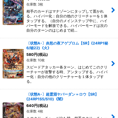
在庫数 3枚
相手のカードはマナゾーンにタップして置かれ
る。ハイパー化：自分の他のクリーチャーを１体
タップする。（自分のメインステップ中に、ハイ
パーモードを解放できる。ハイパーモードは次の
自分のターンのはじめまで続…
〔状態A-〕炎怒の夜アゲブロム【SR】{24RP1秘
6/秘22}《火》
580
円
(税込)
在庫数 10枚
スピードアタッカー各ターン、はじめてこのクリ
ーチャーが攻撃する時、アンタップする。ハイパ
ー化：自分の他のクリーチャーを１体タップす
る。
〔状態A-〕超霊淵ヤバーダン＝ロウ【SR】
{24RP1S5/S10}《闇》
640
円
(税込)
在庫数 4枚