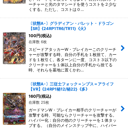
ーチャーと光のタマシードを使うコストを２少な
くする。ただし、コストは０…
〔状態A-〕グラディアン・バレット・ドラゴン
【SR】{24RP1TR6/TR11}《火》
100
円
(税込)
在庫数 6枚
スピードアタッカーW・ブレイカーこのクリーチ
ャーが攻撃する時、自分の手札を１枚捨て、カー
ドを１枚引く。各ターンに一度、コスト３以下の
クリーチャーを１体以上自分の手札から捨てる
時、それらを墓地に置くかわ…
〔状態A-〕三従士フォック＝ンプス＝アライフ
【VR】{24RP1秘12/秘22}《多》
160
円
(税込)
在庫数 25枚
ガードマンW・ブレイカー相手のクリーチャーが
攻撃する時、可能ならクリーチャーを攻撃する。
ハイパー化：自分の他のクリーチャーを１体タッ
プする。（自分のメインステップ中に、ハイパー