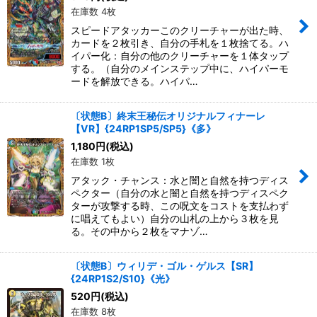
在庫数 4枚
スピードアタッカーこのクリーチャーが出た時、
カードを２枚引き、自分の手札を１枚捨てる。ハ
イパー化：自分の他のクリーチャーを１体タップ
する。（自分のメインステップ中に、ハイパーモ
ードを解放できる。ハイパ…
〔状態B〕終末王秘伝オリジナルフィナーレ
【VR】{24RP1SP5/SP5}《多》
1,180
円
(税込)
在庫数 1枚
アタック・チャンス：水と闇と自然を持つディス
ペクター（自分の水と闇と自然を持つディスペク
ターが攻撃する時、この呪文をコストを支払わず
に唱えてもよい）自分の山札の上から３枚を見
る。その中から２枚をマナゾ…
〔状態B〕ウィリデ・ゴル・ゲルス【SR】
{24RP1S2/S10}《光》
520
円
(税込)
在庫数 8枚