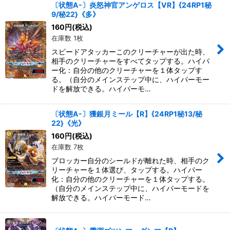
〔状態A-〕炎怒神官アンゲロス【VR】{24RP1秘
9/秘22}《多》
160
円
(税込)
在庫数 1枚
スピードアタッカーこのクリーチャーが出た時、
相手のクリーチャーをすべてタップする。ハイパ
ー化：自分の他のクリーチャーを１体タップす
る。（自分のメインステップ中に、ハイパーモー
ドを解放できる。ハイパーモ…
〔状態A-〕獲銀月ミール【R】{24RP1秘13/秘
22}《光》
160
円
(税込)
在庫数 7枚
ブロッカー自分のシールドが離れた時、相手のク
リーチャーを１体選び、タップする。ハイパー
化：自分の他のクリーチャーを１体タップする。
（自分のメインステップ中に、ハイパーモードを
解放できる。ハイパーモード…