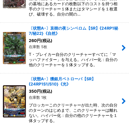
の墓地にあるカードの枚数以下のコストを持つ相
手のクリーチャー１体またはタマシードを１枚選
び、破壊する。自分の闇の…
〔状態A-〕哀樹の夜シンベロム【SR】{24RP1秘
7/秘22}《自然》
260
円
(税込)
在庫数 5枚
T・ブレイカー自分のクリーチャーすべてに「マ
ッハファイター」を与える。ハイパー化：自分の
他のクリーチャーを１体タップする。
〔状態A-〕獲銀月ペトローバ【SR】
{24RP1S1/S10}《光》
350
円
(税込)
在庫数 1枚
ブロッカーこのクリーチャーが出た時、次の自分
のターンのはじめまで、このクリーチャーは離れ
ない。ハイパー化：自分の他のクリーチャーを１
体タップする。