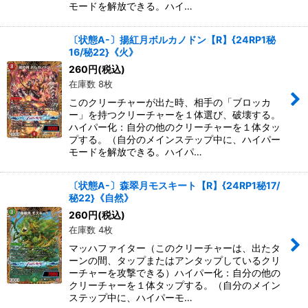
モードを解放できる。ハイ…
〔状態A-〕揚紅月ボルカノドン【R】{24RP1秘
16/秘22}《火》
260
円
(税込)
在庫数 8枚
このクリーチャーが出た時、相手の「ブロッカ
ー」を持つクリーチャーを１体選び、破壊する。
ハイパー化：自分の他のクリーチャーを１体タッ
プする。（自分のメインステップ中に、ハイパー
モードを解放できる。ハイパ…
〔状態A-〕森翠月モスキート【R】{24RP1秘17/
秘22}《自然》
260
円
(税込)
在庫数 4枚
マッハファイター（このクリーチャーは、出たタ
ーンの間、タップまたはアンタップしているクリ
ーチャーを攻撃できる）ハイパー化：自分の他の
クリーチャーを１体タップする。（自分のメイン
ステップ中に、ハイパーモ…