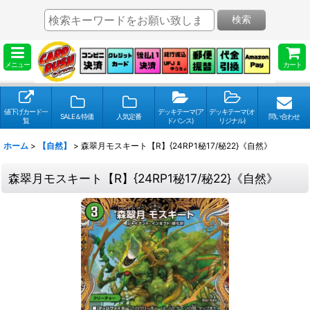
検索
メニュー
カート
値下げカード一
デッキテーマ(ア
デッキテーマ(オ
SALE＆特価
人気定番
問い合わせ
覧
ドバンス)
リジナル)
ホーム
>
【自然】
>
森翠月モスキート【R】{24RP1秘17/秘22}《自然》
森翠月モスキート【R】{24RP1秘17/秘22}《自然》