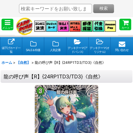
検索
メニュー
カート
値下げカード一
デッキテーマ(ア
デッキテーマ(オ
SALE＆特価
人気定番
問い合わせ
覧
ドバンス)
リジナル)
ホーム
>
【自然】
>
龍の呼び声【R】{24RP1TD3/TD3}《自然》
龍の呼び声【R】{24RP1TD3/TD3}《自然》