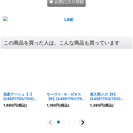
お気に入り登録
この商品を買った人は、こんな商品も買っています
流星アーシュ【-】
サーヴァ・K・ゼオス
真久間メガ【R】
{24SP1TD5/TD5}
【R】{24SP1TD1/TD5}
{24SP1TD3/TD5}
《多》
《光》
《火》
1,680
円
(税込)
1,180
円
(税込)
1,380
円
(税込)