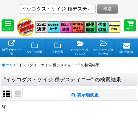
検索
メニュー
カート
値下げカード一
デッキテーマ(ア
デッキテーマ(オ
SALE＆特価
人気定番
問い合わせ
覧
ドバンス)
リジナル)
ホーム
>
"イッコダス・ケイジ 種デスティニー"
の
検索結果
"イッコダス・ケイジ 種デスティニー"
の
検索結果
表示順変更
閉じる
5
件
検索キーワードをお願い致します
:
表示数
: