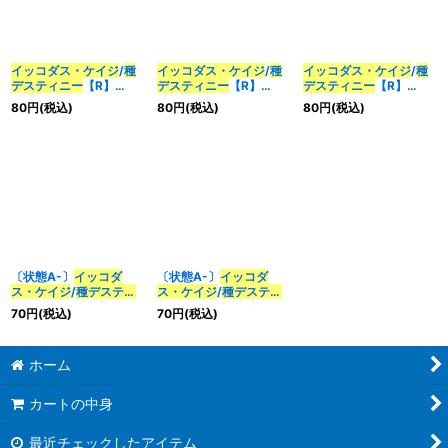
並び順
:
イッコダス・ケイジ
/
種
イッコダス・ケイジ
/
種
イッコダス・ケイジ
/
種
デスティニー
【R】
デスティニー
【R】
デスティニー
【R】
カテゴリ
:
{SD0810/20}《多》
{EX0536/87}《多》
{RP0926/102}《多》
80
円
(税込)
80
円
(税込)
80
円
(税込)
特集
:
絞り込む
〔状態A-〕
イッコダ
〔状態A-〕
イッコダ
ス・ケイジ
/
種デスティ
ス・ケイジ
/
種デスティ
ニー
【R】{SD0810/20}
ニー
【R】
70
円
(税込)
70
円
(税込)
《多》
{RP0926/102}《多》
ホーム
カートの中身
最近チェックしたアイテム