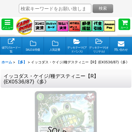
検索
メニュー
カート
値下げカード一
デッキテーマ(ア
デッキテーマ(オ
SALE＆特価
人気定番
問い合わせ
覧
ドバンス)
リジナル)
ホーム
>
【多】
>
イッコダス・ケイジ/種デスティニー【R】{EX0536/87}《多》
イッコダス・ケイジ/種デスティニー【R】
{EX0536/87}《多》