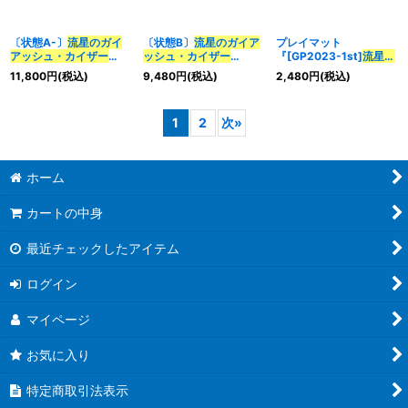
〔状態A-〕
流星のガイ
〔状態B〕
流星のガイア
プレイマット
アッシュ・カイザー
ッシュ・カイザー
『[GP2023-1st]
流星の
【SR】{ART054/5}
【SR】{ART054/5}
ガイアッシュ・カイザ
11,800
円
(税込)
9,480
円
(税込)
2,480
円
(税込)
《多》
《多》
ー
』【サプライ】{-}
1
2
次
»
ホーム
カートの中身
最近チェックしたアイテム
ログイン
マイページ
お気に入り
特定商取引法表示