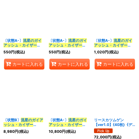
〔状態A-〕
流星のガイ
〔状態A-〕
流星のガイ
〔状態A-〕
流星のガイ
アッシュ・カイザー
アッシュ・カイザー
アッシュ・カイザー
【SR】{26SD1H1/16}
【SR】{26SD1L7/12}
【SR】
550
円
(税込)
550
円
(税込)
1,020
円
(税込)
《多》
《多》
{26SD1H1☆/16}《多》
カートに入れる
カートに入れる
カートに入れる
〔状態B〕
流星のガイア
〔状態A-〕
流星のガイ
リースカツムゲン
ッシュ・カイザー
アッシュ・カイザー
【ver1.0】{40枚}《デ
【SR】{26SD1H1
【SR】{26SD1H1
ッキ販売》
8,980
円
(税込)
10,800
円
(税込)
秘/16}《多》
秘/16}《多》
72,000
円
(税込)