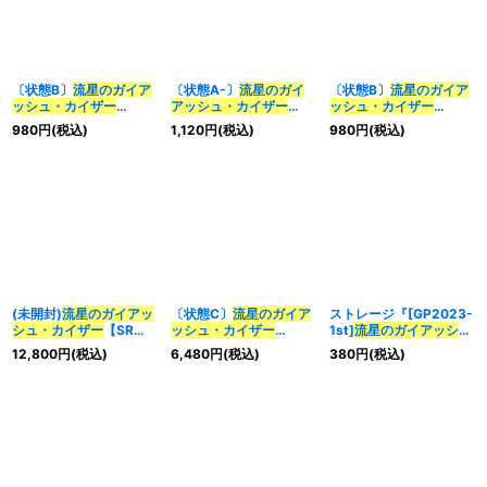
〔状態B〕
流星のガイア
〔状態A-〕
流星のガイ
〔状態B〕
流星のガイア
ッシュ・カイザー
アッシュ・カイザー
ッシュ・カイザー
【SR】
【SR】
【SR】
980
円
(税込)
1,120
円
(税込)
980
円
(税込)
{23BD1SE3/SE10}
{25RP1TR8/TR9}
{25RP1TR8/TR9}
《多》
《多》
《多》
(未開封)
流星のガイアッ
〔状態C〕
流星のガイア
ストレージ『[GP2023-
シュ・カイザー
【SR】
ッシュ・カイザー
1st]
流星のガイアッシ
{ART054/5}《多》
【SR】{ART054/5}
ュ・カイザー
』【サプラ
12,800
円
(税込)
6,480
円
(税込)
380
円
(税込)
《多》
イ】{-}