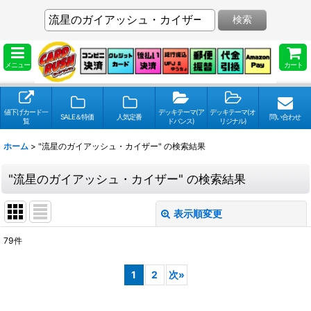
検索
メニュー
カート
値下げカード一
デッキテーマ(ア
デッキテーマ(オ
SALE＆特価
人気定番
問い合わせ
覧
ドバンス)
リジナル)
ホーム
>
"流星のガイアッシュ・カイザー"
の
検索結果
"流星のガイアッシュ・カイザー"
の
検索結果
表示順変更
閉じる
79
件
検索キーワードをお願い致します
:
1
2
次
»
表示数
: