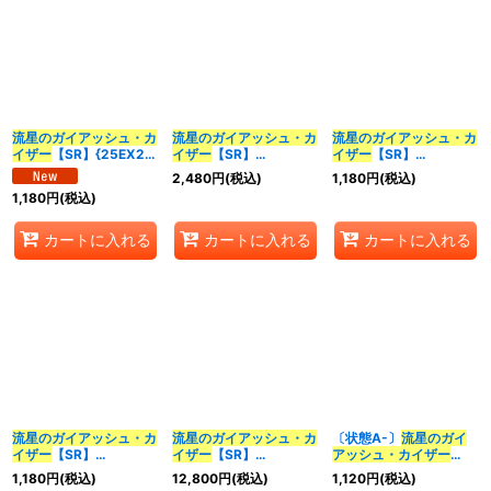
並び順
:
カテゴリ
:
流星のガイアッシュ・カ
流星のガイアッシュ・カ
流星のガイアッシュ・カ
イザー
【SR】{25EX2超
イザー
【SR】
イザー
【SR】
特集
:
13/超50}《多》
{24EX1PR4/PR5}
{23BD1SE3/SE10}
2,480
円
(税込)
1,180
円
(税込)
《多》
《多》
1,180
円
(税込)
カートに入れる
カートに入れる
カートに入れる
絞り込む
流星のガイアッシュ・カ
流星のガイアッシュ・カ
〔状態A-〕
流星のガイ
イザー
【SR】
イザー
【SR】
アッシュ・カイザー
{25RP1TR8/TR9}
{ART054/5}《多》
【SR】{25EX2超13/超
1,180
円
(税込)
12,800
円
(税込)
1,120
円
(税込)
《多》
50}《多》