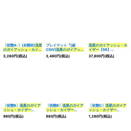
〔状態A-〕(未開封)
流星
プレイマット『[超
流星のガイアッシュ・カ
のガイアッシュ・カイザ
CSIV]
流星のガイアッシ
イザー
【SR】
ー
【SR】{ART183/5}
ュ・カイザー
』【サプラ
{P77/Y21}《多》
3,280
円
(税込)
3,480
円
(税込)
37,800
円
(税込)
《多》
イ】{-}
〔状態B〕
流星のガイア
〔状態B〕
流星のガイア
〔状態C〕
流星のガイア
ッシュ・カイザー
ッシュ・カイザー
ッシュ・カイザー
【SR】
【SR】
【SR】
980
円
(税込)
980
円
(税込)
1,280
円
(税込)
{22RP2TR7/TR10}
{22RP1TR6/TR10}
{24EX1PR4/PR5}
《多》
《多》
《多》