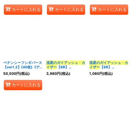
カートに入れる
カートに入れる
カートに入れる
ペテンシーフシギバース
流星のガイアッシュ・カ
流星のガイアッシュ・カ
【ver1.2】{40枚}《デ
イザー
【SR】
イザー
【SR】
ッキ販売》
{ART183/5}《多》
{EX1721/138}《多》
50,500
円
(税込)
3,980
円
(税込)
1,080
円
(税込)
カートに入れる