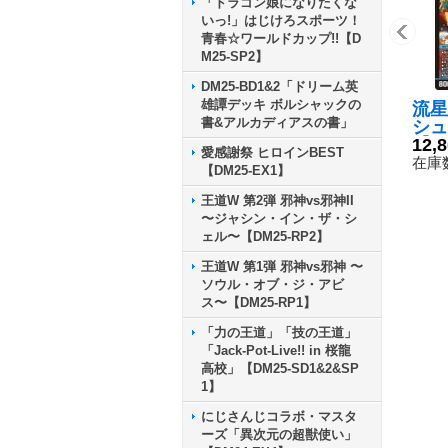
「ドラゴン娘になりたくな
いっ!」はじけろスポーツ！
青春☆ワールドカップ!!【D
M25-SP2】
DM25-BD1&2「ドリーム英
雄譚デッキ ボルシャックの
流星
書&アルカディアスの書」
シュ
【S
12,
愛感謝祭 ヒロインBEST
4/
在庫数
【DM25-EX1】
王道W 第2弾 邪神vs邪神II
〜ジャシン・イン・ザ・シ
ェル〜【DM25-RP2】
王道W 第1弾 邪神vs邪神 〜
ソウル・オブ・ジ・アビ
ス〜【DM25-RP1】
「力の王道」「技の王道」
「Jack-Pot-Live!! in 桜龍
高校」【DM25-SD1&2&SP
1】
にじさんじコラボ・マスタ
ーズ「異次元の超獣使い」