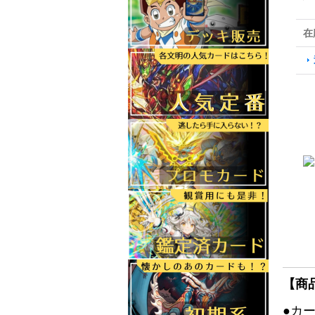
在
【商
●カ