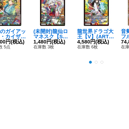
のガイアッ
(未開封)龍仙ロ
龍世界ドラゴ大
音
・カイザー
マネスク【S
王【V】{ART11
フ
R】{ART05
800円
(税込)
R】{ART115/5}
1,480円
(税込)
1/5}《火》
4,580円
(税込)
「
74
5}《多》
《多》
る
 5点
在庫数 3枚
在庫数 6枚
在庫
ク
2R
《