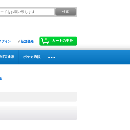
0
カートの中身
ログイン
新規登録
MTG通販
ポケカ通販