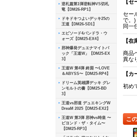
【セ
逆札篇第1弾逆転神VS切札
竜【DM26-RP1】
セー
ドキドキつよいデッキ25の
で。)
王道【DM26-SD1】
同一
エピソード4パンドラ・ウ
ォーズ【DM25-EX4】
【在
邪神爆発デュエナマイトパ
商品
ック「王道W」【DM25-EX
異な
3】
王道W 第4弾 終淵 〜LOVE
【カ
＆ABYSS〜【DM25-RP4】
ドリーム英雄譚デッキ グレ
初め
ンモルトの書【DM25-BD
3】
王道vs邪道 デュエキングW
DreaM 2025【DM25-EX2】
王道W 第3弾 邪神vs時皇 〜
こ
ビヨンド・ザ・タイム〜
【DM25-RP3】