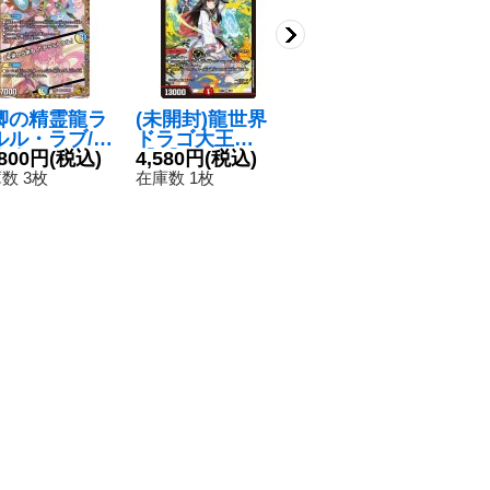
卿の精霊龍ラ
(未開封)龍世界
百族の長プチョ
禁
ルル・ラブ/
ドラゴ大王
ヘンザ【LEG】
-
未来から来
,800円
(税込)
【V】{ART111/
4,580円
(税込)
{23RP2SP1/SP
6,980円
(税込)
R
2
、だからミラ
5}《火》
4}《多》
《
数 3枚
在庫数 1枚
在庫数 13枚
在
ル」【SR】{2
P1SP2/SP5}
多》