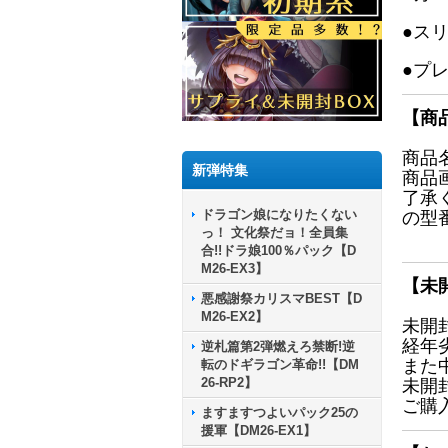
●ス
●プ
【商
商品
新弾特集
商品
了承
ドラゴン娘になりたくない
の型
っ！ 文化祭だョ！全員集
合!!ドラ娘100％パック【D
M26-EX3】
【未
悪感謝祭カリスマBEST【D
M26-EX2】
未開
経年
逆札篇第2弾燃えろ禁断!逆
また
転のドギラゴン革命!!【DM
26-RP2】
未開
ご購
ますますつよいパック25の
援軍【DM26-EX1】