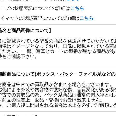
リーブの状態表記についての詳細は
こちら
レイマットの状態表記についての詳細は
こちら
品名と商品画像について】
名に記載されている型番の商品を発送させていただいて
画像はイメージとなっており、画像に掲載されている商
ください。 一部、写真とカードの型番が異なる商品が
番をご確認下さい。
開封商品について(ボックス・パック・ファイル系などの
封商品は中古での買取品が含まれる場合もございます。
劣化による外装や内容物の微細な傷、品質変化がある場
中古での買取品の為、パック系商品は通常の封入率とは
封商品の性質上、返品・交換はお受け出来ません。
入、ご購入後に開封される場合は以上を必ずご理解頂い