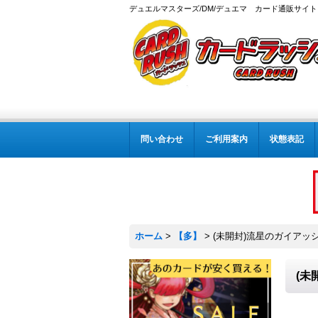
デュエルマスターズ/DM/デュエマ カード通販サイト
問い合わせ
ご利用案内
状態表記
ホーム
>
【多】
>
(未開封)流星のガイアッシュ
(未