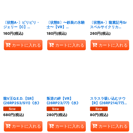
〔状態A-〕ビリビリ・
〔状態B〕〜鉄装の氷騎
〔状態A-〕龍素記号Sr
ジェリー【C】
士〜【VR】
スペルサイクリカ
{24RP162/75}《水》
{25RP13/77}《水》
【SR】{23BD713/60}
160
円
(税込)
180
円
(税込)
260
円
(税込)
《水》
カートに入れる
カートに入れる
カートに入れる
龍V王Q.E.D.【SR】
叛逆の絆【VR】
スラスラ吸い込むナウ
{26RP2S3/S11}《水》
{26RP23/77}《水》
【R】{26RP214/77}
《水》
680
円
(税込)
280
円
(税込)
80
円
(税込)
カートに入れる
カートに入れる
カートに入れる