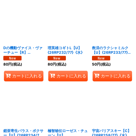
Dの機動ヴァイス・ヴァ
理英雄コギトL【U】
救済のラクシャミルク
ーチュー【R】
{26RP232/77}《水》
【U】{26RP233/77}
{26RP215/77}《水》
《水》
80
円
(税込)
80
円
(税込)
50
円
(税込)
カートに入れる
カートに入れる
カートに入れる
鎧亜寄生パラス・ボクサ
極智秘伝ローゼス・チュ
宇宙バリアスキー【C】
ー【U】{26RP234/77}
ーン【U】
{26RP258/77}《水》