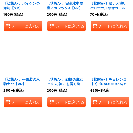
〔状態A-〕バイケンの
〔状態A-〕完全水中要
〔状態A-〕淡いと濃い
海幻【VR】
塞アカシック3【SR】
ケローラ/♪やせガエル負
{25RP3TD2/TD5}
{25EX2超5/超50}
けるなケローラスパイラ
160
円
(税込)
200
円
(税込)
70
円
(税込)
《水》
《水》
ル【U】{24EX2超36/
超47}《水》
カートに入れる
カートに入れる
カートに入れる
〔状態A-〕〜鉄装の氷
〔状態A-〕戦慄の魔女
〔状態A-〕チェレンコ
騎士〜【VR】
アリス/神にも届く旋律
【R】{DM3010/55/Y7}
{25RP13/77}《水》
【R】{23EX134/84}
《水》
260
円
(税込)
200
円
(税込)
450
円
(税込)
《水》
カートに入れる
カートに入れる
カートに入れる