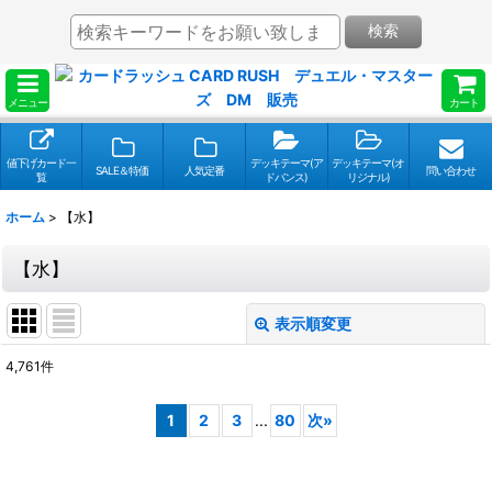
検索
メニュー
カート
値下げカード一
デッキテーマ(ア
デッキテーマ(オ
SALE＆特価
人気定番
問い合わせ
覧
ドバンス)
リジナル)
ホーム
>
【水】
【水】
表示順変更
閉じる
4,761
件
表示数
:
1
2
3
...
80
次
»
並び順
: