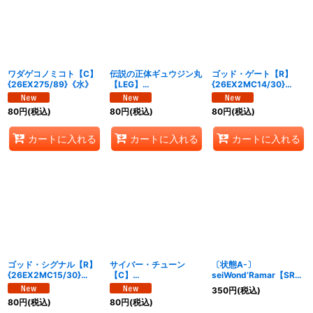
ワダゲコノミコト【C】
伝説の正体ギュウジン丸
ゴッド・ゲート【R】
{26EX275/89}《水》
【LEG】
{26EX2MC14/30}
{26EX2MC3/30}
《水》
《水》
80
円
(税込)
80
円
(税込)
80
円
(税込)
カートに入れる
カートに入れる
カートに入れる
ゴッド・シグナル【R】
サイバー・チューン
〔状態A-〕
{26EX2MC15/30}
【C】
seiWond’Ramar【SR】
《水》
{26EX2MC29/30}
{24EX3秘3/秘20}
350
円
(税込)
《水》
《水》
80
円
(税込)
80
円
(税込)