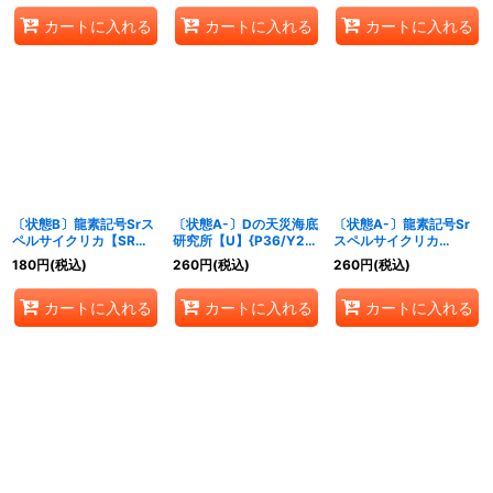
カートに入れる
カートに入れる
カートに入れる
〔状態B〕龍素記号Srス
〔状態A-〕Dの天災海底
〔状態A-〕龍素記号Sr
ペルサイクリカ【SR】
研究所【U】{P36/Y25}
スペルサイクリカ
{23BD713/60}《水》
《水》
【SR】{23EX28/112}
180
円
(税込)
260
円
(税込)
260
円
(税込)
《水》
カートに入れる
カートに入れる
カートに入れる