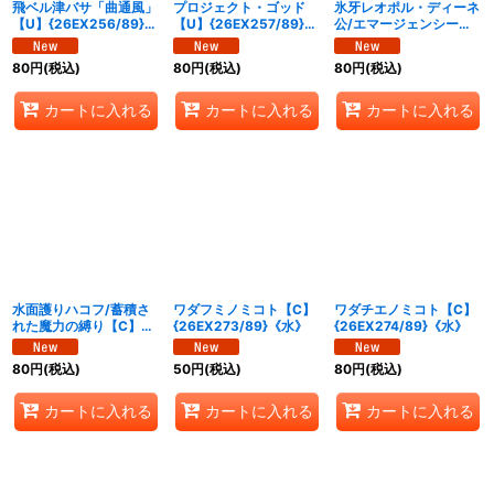
飛ベル津バサ「曲通風」
プロジェクト・ゴッド
氷牙レオポル・ディーネ
【U】{26EX256/89}
【U】{26EX257/89}
公/エマージェンシー・
《水》
《水》
タイフーン【C】
{26EX271/89}《水》
80
円
(税込)
80
円
(税込)
80
円
(税込)
カートに入れる
カートに入れる
カートに入れる
水面護りハコフ/蓄積さ
ワダフミノミコト【C】
ワダチエノミコト【C】
れた魔力の縛り【C】
{26EX273/89}《水》
{26EX274/89}《水》
{26EX272/89}《水》
80
円
(税込)
50
円
(税込)
80
円
(税込)
カートに入れる
カートに入れる
カートに入れる