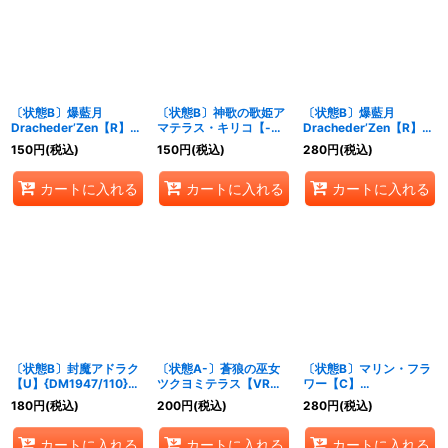
絞り込む
〔状態B〕爆藍月
〔状態B〕神歌の歌姫ア
〔状態B〕爆藍月
Dracheder’Zen【R】
マテラス・キリコ【-】
Dracheder’Zen【R】
{24RP415/76}《水》
{BD181/14}《水》
{24EX310/80}《水》
150
円
(税込)
150
円
(税込)
280
円
(税込)
カートに入れる
カートに入れる
カートに入れる
〔状態B〕封魔アドラク
〔状態A-〕蒼狼の巫女
〔状態B〕マリン・フラ
【U】{DM1947/110}
ツクヨミテラス【VR】
ワー【C】
《水》
{24EX227/100}《水》
{DMR1770/94}《水》
180
円
(税込)
200
円
(税込)
280
円
(税込)
カートに入れる
カートに入れる
カートに入れる