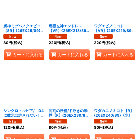
嵐神ミヅハノクエビコ
邪眼左神エンドレス
ワダエビノミコト
【SR】{26EX25/89}
【VR】{26EX218/89}
【VR】{26EX219/89}
《水》
《水》
《水》
80
円
(税込)
220
円
(税込)
220
円
(税込)
カートに入れる
カートに入れる
カートに入れる
シンクロ・ルピア/「D4
同期の妖精/ド浮きの動
ワダカニノミコト【R】
に敗北は許されない！」
悸【R】{26EX239/89}
{26EX240/89}《水》
【R】{26EX238/89}
《水》
《水》
120
円
(税込)
80
円
(税込)
80
円
(税込)