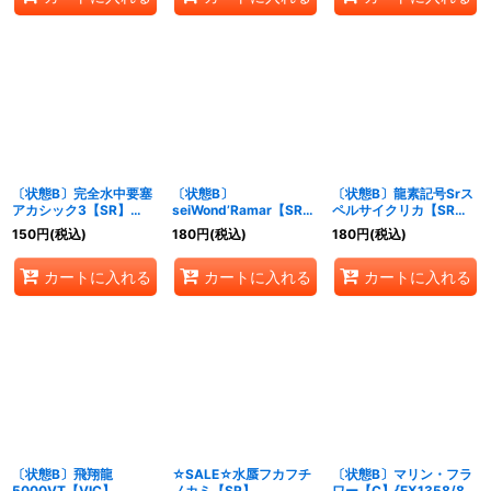
〔状態B〕完全水中要塞
〔状態B〕
〔状態B〕龍素記号Srス
アカシック3【SR】
seiWond’Ramar【SR】
ペルサイクリカ【SR】
{25EX2超5/超50}
{24RP1S4/S10}《水》
{23EX28/112}《水》
150
円
(税込)
180
円
(税込)
180
円
(税込)
《水》
カートに入れる
カートに入れる
カートに入れる
〔状態B〕飛翔龍
☆SALE☆水蜃フカフチ
〔状態B〕マリン・フラ
5000VT【VIC】
ノカミ【SR】
ワー【C】{EX1358/84}