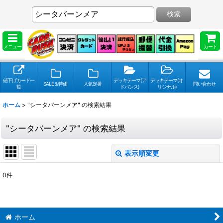
検索
メニュー
カート
値下げカード一
デッキテーマ(ア
デッキテーマ(オ
SALE＆特価
人気定番
問い合わせ
覧
ドバンス)
リジナル)
ホーム
>
"シータバーンメア"
の
検索結果
"シータバーンメア"
の
検索結果
表示順変更
閉じる
0
件
検索キーワードをお願い致します
:
表示数
:
ホーム