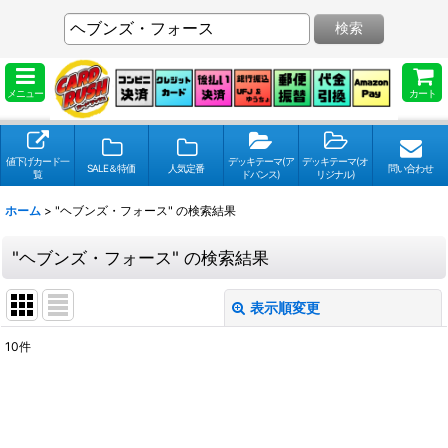
検索
メニュー
カート
値下げカード一
デッキテーマ(ア
デッキテーマ(オ
SALE＆特価
人気定番
問い合わせ
覧
ドバンス)
リジナル)
ホーム
>
"ヘブンズ・フォース"
の
検索結果
"ヘブンズ・フォース"
の
検索結果
表示順変更
閉じる
10
件
検索キーワードをお願い致します
:
表示数
: