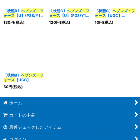
〔状態B〕
ヘブンズ・フ
〔状態C〕
ヘブンズ・フ
〔状態C〕
ヘブンズ・フ
ォース
【U】{P38/Y17}
ォース
【U】{P38/Y17}
ォース
【UGC】
《光》
《光》
{RP09G1/G7}《光》
180
円
(税込)
120
円
(税込)
10
円
(税込)
〔状態B〕
ヘブンズ・フ
ォース
【UGC】
{RP09G1/G7}《光》
50
円
(税込)
ホーム
カートの中身
最近チェックしたアイテム
ログイン