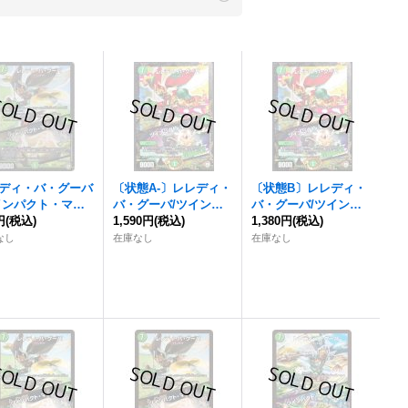
ディ・バ・グーバ
〔状態A-〕
レレディ・
〔状態B〕
レレディ・
インパクト・マッ
バ・グーバ
/ツインパ
バ・グーバ
/ツインパ
】{BD08a3/13}
円
(税込)
クト・マップ【-】{P1
1,590円
(税込)
クト・マップ【-】{P1
1,380円
(税込)
然》
04/Y17}《自然》
04/Y17}《自然》
なし
在庫なし
在庫なし