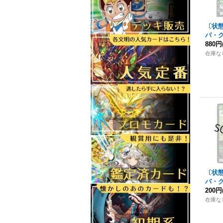
〔状
バ・
クト・
880円
04/Y
在庫な
〔状態
バ・
クト・
200円
X126
在庫な