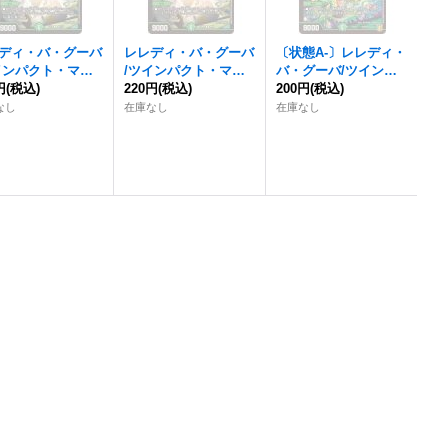
ディ・バ・グーバ
レレディ・バ・グーバ
〔状態A-〕
レレディ・
インパクト・マッ
/ツインパクト・マッ
バ・グーバ
/ツインパ
】{EX1268/110}
円
(税込)
プ【U】{23BD646/60}
220円
(税込)
クト・マップ【-】{EX
200円
(税込)
然》
《自然》
1683/100}《自然》
なし
在庫なし
在庫なし