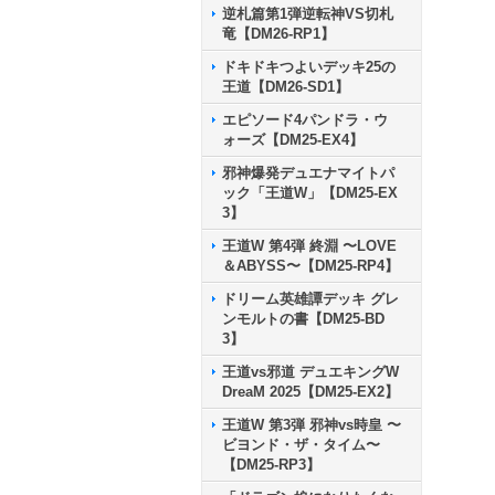
逆札篇第1弾逆転神VS切札
竜【DM26-RP1】
ドキドキつよいデッキ25の
王道【DM26-SD1】
エピソード4パンドラ・ウ
ォーズ【DM25-EX4】
邪神爆発デュエナマイトパ
ック「王道W」【DM25-EX
3】
王道W 第4弾 終淵 〜LOVE
＆ABYSS〜【DM25-RP4】
ドリーム英雄譚デッキ グレ
ンモルトの書【DM25-BD
3】
王道vs邪道 デュエキングW
DreaM 2025【DM25-EX2】
王道W 第3弾 邪神vs時皇 〜
ビヨンド・ザ・タイム〜
【DM25-RP3】