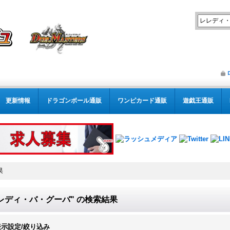
更新情報
ドラゴンボール通販
ワンピカード通販
遊戯王通販
果
レディ・バ・グーバ"
の
検索結果
表示設定/絞り込み