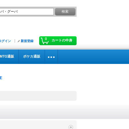
0
カートの中身
ログイン
新規登録
MTG通販
ポケカ通販