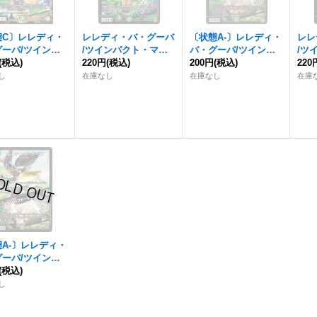
態C〕
レレディ・
レレディ・バ・グーバ
〔状態A-〕
レレディ・
レレ
グーバ
/ツインパ
/ツインパクト・マッ
バ・グーバ
/ツインパ
/ツ
マップ【-】{P1
(税込)
プ【-】{EX1683/100}
220円
(税込)
クト・マップ【-】{BD
200円
(税込)
プ【U
220
17}《自然》
《自然》
08a3/13}《自然》
《自
し
在庫なし
在庫なし
在庫
A-〕
レレディ・
グーバ
/ツインパ
マップ【U】{E
(税込)
8/110}《自然》
し