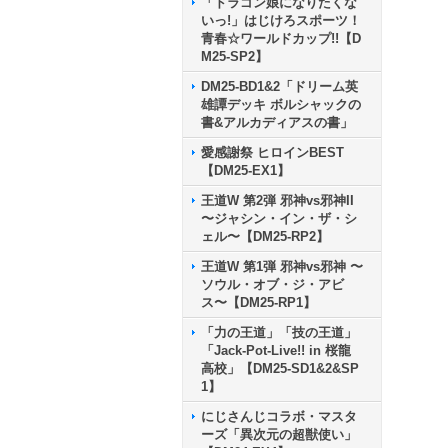
「ドラゴン娘になりたくな
いっ!」はじけろスポーツ！
青春☆ワールドカップ!!【D
M25-SP2】
DM25-BD1&2「ドリーム英
雄譚デッキ ボルシャックの
書&アルカディアスの書」
愛感謝祭 ヒロインBEST
【DM25-EX1】
王道W 第2弾 邪神vs邪神II
〜ジャシン・イン・ザ・シ
ェル〜【DM25-RP2】
王道W 第1弾 邪神vs邪神 〜
ソウル・オブ・ジ・アビ
ス〜【DM25-RP1】
「力の王道」「技の王道」
「Jack-Pot-Live!! in 桜龍
高校」【DM25-SD1&2&SP
1】
にじさんじコラボ・マスタ
ーズ「異次元の超獣使い」