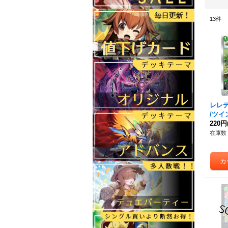
13
件
レレ
/ツ
プ【-】
220円
《自
在庫数 