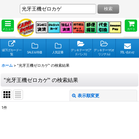
検索
メニュー
カート
値下げカード一
デッキテーマ(ア
デッキテーマ(オ
SALE＆特価
人気定番
問い合わせ
覧
ドバンス)
リジナル)
ホーム
>
"光牙王機ゼロカゲ"
の
検索結果
"光牙王機ゼロカゲ"
の
検索結果
表示順変更
閉じる
1
件
検索キーワードをお願い致します
:
表示数
: