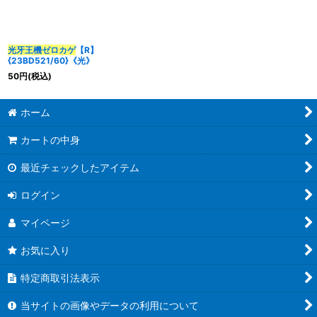
並び順
:
光牙王機ゼロカゲ
【R】
{23BD521/60}《光》
カテゴリ
:
50
円
(税込)
特集
:
ホーム
カートの中身
絞り込む
最近チェックしたアイテム
ログイン
マイページ
お気に入り
特定商取引法表示
当サイトの画像やデータの利用について