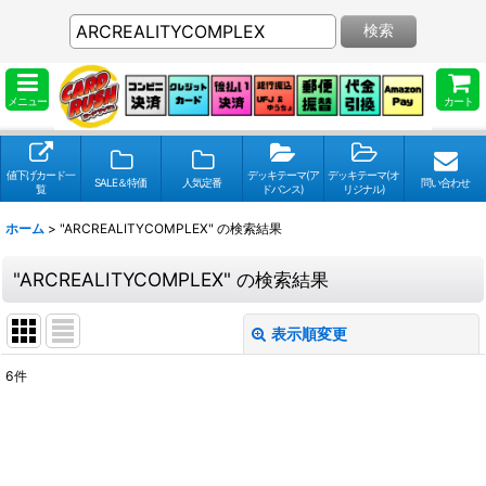
検索
メニュー
カート
値下げカード一
デッキテーマ(ア
デッキテーマ(オ
SALE＆特価
人気定番
問い合わせ
覧
ドバンス)
リジナル)
ホーム
>
"ARCREALITYCOMPLEX"
の
検索結果
"ARCREALITYCOMPLEX"
の
検索結果
表示順変更
閉じる
6
件
検索キーワードをお願い致します
:
表示数
: