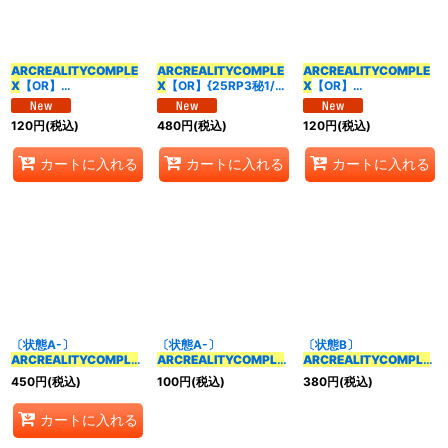
並び順
:
ARCREALITYCOMPLE
ARCREALITYCOMPLE
ARCREALITYCOMPLE
X
【OR】
X
【OR】{25RP3秘1/秘
X
【OR】
カテゴリ
:
{25EX3OR1/OR4}
24}《多》
{25RP3OR1/OR1}
《多》
《多》
120
円
(税込)
480
円
(税込)
120
円
(税込)
特集
:
カートに入れる
カートに入れる
カートに入れる
絞り込む
〔状態A-〕
〔状態A-〕
〔状態B〕
ARCREALITYCOMPLE
ARCREALITYCOMPLE
ARCREALITYCOMPLE
X
【OR】{25RP3秘1/秘
X
【OR】
X
【OR】{25RP3秘1/秘
450
円
(税込)
100
円
(税込)
380
円
(税込)
24}《多》
{25EX3OR1/OR4}
24}《多》
《多》
カートに入れる