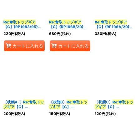
並び順
:
Re:奪取
トップギア
Re:奪取
トップギア
Re:奪取
トップギア
【C】{RP1983/95}
【C】{RP196B/20}
【C】{RP196A/20}
カテゴリ
:
《火》
《火》
《火》
220
円
(税込)
680
円
(税込)
380
円
(税込)
カートに入れる
カートに入れる
特集
:
絞り込む
〔状態A-〕
Re:奪取
トッ
〔状態B〕
Re:奪取
トッ
〔状態C〕
Re:奪取
トッ
プギア
【C】
プギア
【C】
プギア
【C】
{RP1983/95}《火》
{RP1983/95}《火》
{RP196A/20}《火》
200
円
(税込)
150
円
(税込)
120
円
(税込)