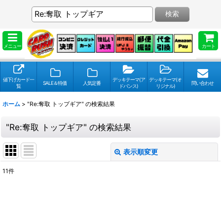
検索
メニュー
カート
値下げカード一
デッキテーマ(ア
デッキテーマ(オ
SALE＆特価
人気定番
問い合わせ
覧
ドバンス)
リジナル)
ホーム
>
"Re:奪取 トップギア"
の
検索結果
"Re:奪取 トップギア"
の
検索結果
表示順変更
閉じる
11
件
検索キーワードをお願い致します
:
表示数
: