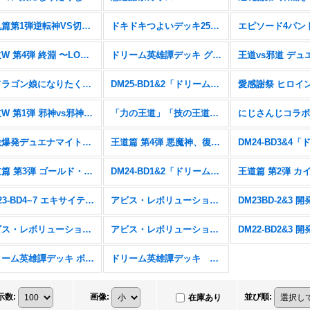
逆札篇第1弾逆転神VS切札竜【DM26-RP1】
ドキドキつよいデッキ25の王道【DM26-SD1】
王道W 第4弾 終淵 〜LOVE＆ABYSS〜【DM25-RP4】
ドリーム英雄譚デッキ グレンモルトの書【DM25-BD3】
「ドラゴン娘になりたくないっ!」はじけろスポーツ！青春☆ワールドカップ!!【DM25-SP2】
DM25-BD1&2「ドリーム英雄譚デッキ ボルシャックの書&アルカディアスの書」
王道W 第1弾 邪神vs邪神 〜ソウル・オブ・ジ・アビス〜【DM25-RP1】
「力の王道」「技の王道」「Jack-Pot-Live!! in 桜龍高校」【DM25-SD1&2&SP1】
刺激爆発デュエナマイトパック【DM24-EX3】
王道篇 第4弾 悪魔神、復活【DM24-RP4】
王道篇 第3弾 ゴールド・オブ・ハイパーエンジェル【DM24-RP3】
DM24-BD1&2「ドリーム英雄譚デッキ ドギラゴンの書&ジョニーの書」
DM23-BD4~7 エキサイティング・デュエパ・デッキ
アビス・レボリューション 第4弾 竜皇神爆輝【DM23-RP4】
アビス・レボリューション 第2弾 忍邪乱武【DM23-RP2】
アビス・レボリューション 第1弾 双竜戦記【DM23-RP1】
ドリーム英雄譚デッキ ボルシャックの書【DM25-BD1】
ドリーム英雄譚デッキ アルカディアスの書【DM25-BD2】
示数
:
画像
:
並び順
:
在庫あり