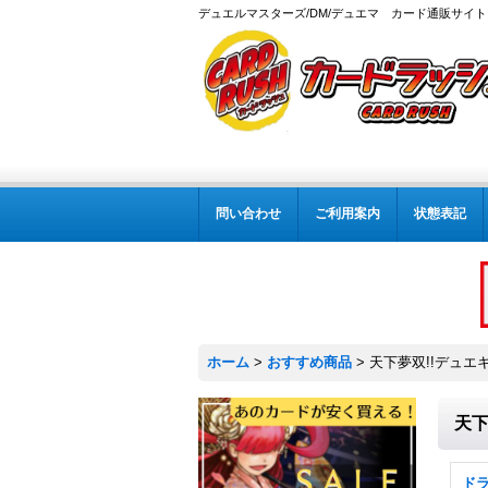
デュエルマスターズ/DM/デュエマ カード通販サイト
問い合わせ
ご利用案内
状態表記
ホーム
>
おすすめ商品
>
天下夢双!!デュエキン
天下