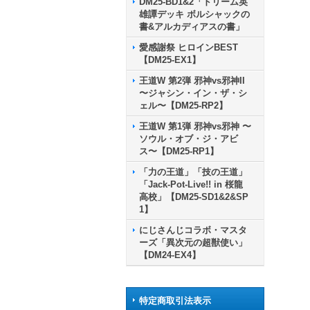
DM25-BD1&2「ドリーム英
雄譚デッキ ボルシャックの
書&アルカディアスの書」
愛感謝祭 ヒロインBEST
【DM25-EX1】
王道W 第2弾 邪神vs邪神II
〜ジャシン・イン・ザ・シ
ェル〜【DM25-RP2】
王道W 第1弾 邪神vs邪神 〜
ソウル・オブ・ジ・アビ
ス〜【DM25-RP1】
「力の王道」「技の王道」
「Jack-Pot-Live!! in 桜龍
高校」【DM25-SD1&2&SP
1】
にじさんじコラボ・マスタ
ーズ「異次元の超獣使い」
【DM24-EX4】
特定商取引法表示