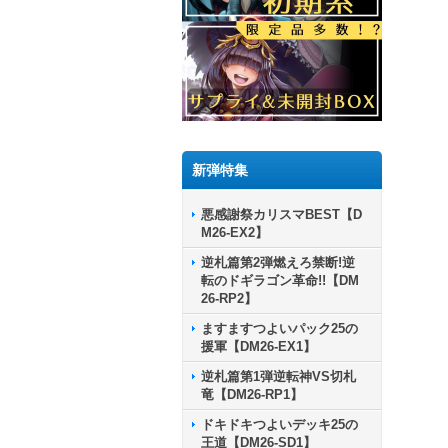
新弾特集
悪感謝祭カリスマBEST【D
M26-EX2】
逆札篇第2弾燃えろ禁断!逆
転のドギラゴン革命!!【DM
26-RP2】
ますますつよいパック25の
援軍【DM26-EX1】
逆札篇第1弾逆転神VS切札
竜【DM26-RP1】
ドキドキつよいデッキ25の
王道【DM26-SD1】