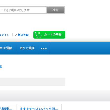
0
カートの中身
ログイン
新規登録
MTG通販
ポケカ通販
逆札篇第2弾燃えろ禁断!逆転のドギラゴン革命!!【DM26-RP2】
ますますつよいパック25の援軍【DM26-EX1】