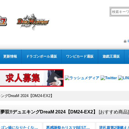
更新情報
ドラゴンボール通販
ワンピカード通販
遊戯王通販
グDreaM 2024【DM24-EX2】
夢双!!デュエキングDreaM 2024【DM24-EX2】
[
おすすめ商品
]
ドラゴン娘になりたくないっ！ 文化祭だョ！全員集合!!ドラ娘100％パック【DM26-EX3】
悪感謝祭カリスマBEST【DM26-EX2】