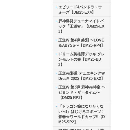
エピソード4パンドラ・ウ
ォーズ【DM25-EX4】
邪神爆発デュエナマイトパ
ック「王道W」【DM25-EX
3】
王道W 第4弾 終淵 〜LOVE
＆ABYSS〜【DM25-RP4】
ドリーム英雄譚デッキ グレ
ンモルトの書【DM25-BD
3】
王道vs邪道 デュエキングW
DreaM 2025【DM25-EX2】
王道W 第3弾 邪神vs時皇 〜
ビヨンド・ザ・タイム〜
【DM25-RP3】
「ドラゴン娘になりたくな
いっ!」はじけろスポーツ！
青春☆ワールドカップ!!【D
M25-SP2】