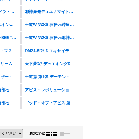
エピソード4パンドラ・ウォーズ【DM25-EX4】
邪神爆発デュエナマイトパック「王道W」【DM25-EX3】
王道vs邪道 デュエキングWDreaM 2025【DM25-EX2】
王道W 第3弾 邪神vs時皇 〜ビヨンド・ザ・タイム〜【DM25-RP3】
愛感謝祭 ヒロインBEST【DM25-EX1】
王道W 第2弾 邪神vs邪神II 〜ジャシン・イン・ザ・シェル〜【DM25-RP2】
にじさんじコラボ・マスターズ「異次元の超獣使い」【DM24-EX4】
DM24-BD5,6 エキサイティング・デュエパ・デッキ「アセビと異世界フェアリーたち」&「ツラトゥストラは水晶と語らう」
DM24-BD3&4「ドリーム英雄譚デッキ モモキングの書&ナイトメア黙示録デッキ バロムの章」
天下夢双!!デュエキングDreaM 2024【DM24-EX2】
王道篇 第2弾 カイザー・オブ・ハイパードラゴン【DM24-RP2】
王道篇 第1弾 デーモン・オブ・ハイパームーン【DM24-RP1】
DM23BD-2&3 開発部セレクションデッキ「火闇邪王門」& 「水闇自然ハンデス」
アビス・レボリューション 第3弾 魔覇革命【DM23-RP3】
DM22-BD2&3 開発部セレクションデッキ「光水火鬼羅.Star」& 「7軸ガチロボ」
ゴッド・オブ・アビス 第2弾 轟炎の竜皇【DM22-RP2】
表示方法
: