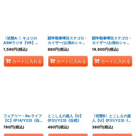
〔状態A-〕キユリの
闘争類拳嘩目ステゴロ・
闘争類拳嘩目ステゴロ・
ASMラジオ【VR】
カイザー/お清めシャラ
カイザー/お清めシャラ
{P32/Y22}《自然》
ップ【R】{P5/Y23}
ップ【-】{P2/Y23}《自
1,590
円
(税込)
880
円
(税込)
19,800
円
(税込)
《自然》
然》
カートに入れる
カートに入れる
カートに入れる
フェアリー・Re:ライフ
とこしえの超人【U】
〔状態B〕とこしえの超
【C】{P14/Y23}《自
{P31/Y23}《自然》
人【U】{P31/Y23}《自
然》
然》
780
円
(税込)
480
円
(税込)
380
円
(税込)