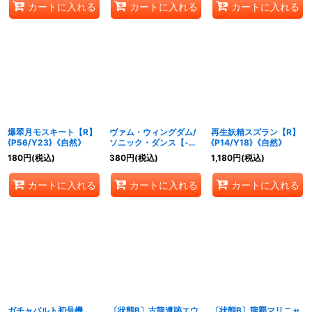
カートに入れる
カートに入れる
カートに入れる
爆翠月モスキート【R】
ヴァム・ウィングダム/
再生妖精スズラン【R】
{P56/Y23}《自然》
ソニック・ダンス【-】
{P14/Y18}《自然》
{P77/Y17}《自然》
180
円
(税込)
380
円
(税込)
1,180
円
(税込)
カートに入れる
カートに入れる
カートに入れる
ガチャパルト初号機
〔状態B〕古龍遺跡エウ
〔状態B〕龍覇マリニャ