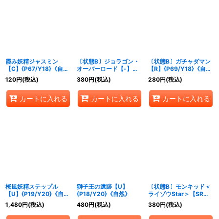
霞み妖精ジャスミン
〔状態B〕ジョラゴン・
〔状態B〕ガチャダマン
【C】{P67/Y18}《自
オーバーロード【-】
【R】{P69/Y18}《自
然》
{P68/Y18}《自然》
然》
120
円
(税込)
380
円
(税込)
280
円
(税込)
カートに入れる
カートに入れる
カートに入れる
桜風妖精ステップル
獅子王の遺跡【U】
〔状態B〕モンキッド＜
【U】{P19/Y20}《自
{P18/Y20}《自然》
ライゾウStar＞【SR】
然》
{P33/Y20}《自然》
1,480
円
(税込)
480
円
(税込)
380
円
(税込)