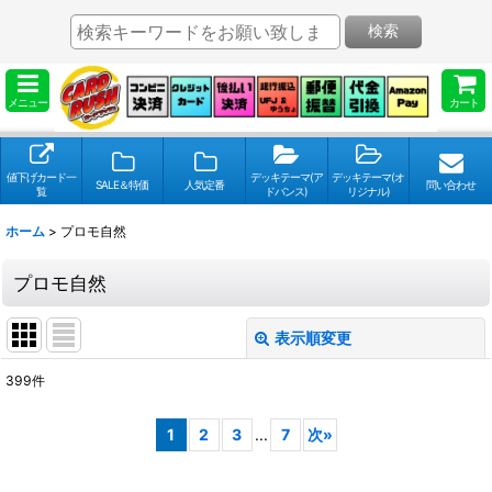
検索
メニュー
カート
値下げカード一
デッキテーマ(ア
デッキテーマ(オ
SALE＆特価
人気定番
問い合わせ
覧
ドバンス)
リジナル)
ホーム
>
プロモ自然
プロモ自然
表示順変更
閉じる
399
件
表示数
:
1
2
3
...
7
次
»
並び順
: