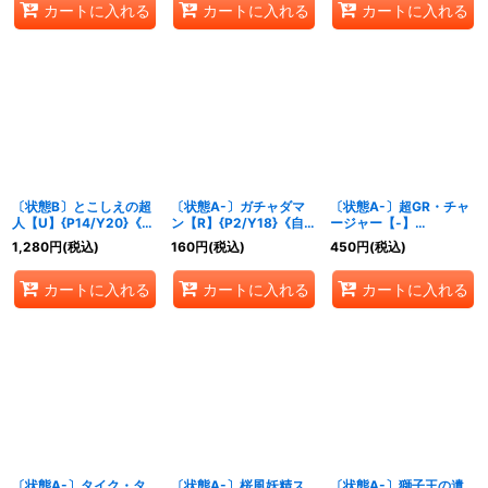
カートに入れる
カートに入れる
カートに入れる
〔状態B〕とこしえの超
〔状態A-〕ガチャダマ
〔状態A-〕超GR・チャ
人【U】{P14/Y20}《自
ン【R】{P2/Y18}《自
ージャー【-】
然》
然》
{P42/Y18}《自然》
1,280
円
(税込)
160
円
(税込)
450
円
(税込)
カートに入れる
カートに入れる
カートに入れる
〔状態A-〕タイク・タ
〔状態A-〕桜風妖精ス
〔状態A-〕獅子王の遺