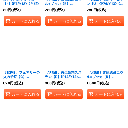
【-】{P7/Y18}《自然》
ル=ブッカ【R】
ン【U】{P74/Y13}《自
{P54/Y14}《自然》
然》
80
円
(税込)
280
円
(税込)
280
円
(税込)
カートに入れる
カートに入れる
カートに入れる
〔状態B〕フェアリーの
〔状態B〕再生妖精スズ
〔状態B〕古龍遺跡エウ
火の子祭【C】
ラン【R】{P14/Y18}
ル=ブッカ【R】
{P12/Y16}《自然》
《自然》
{P51/Y14}《自然》
820
円
(税込)
980
円
(税込)
1,380
円
(税込)
カートに入れる
カートに入れる
カートに入れる