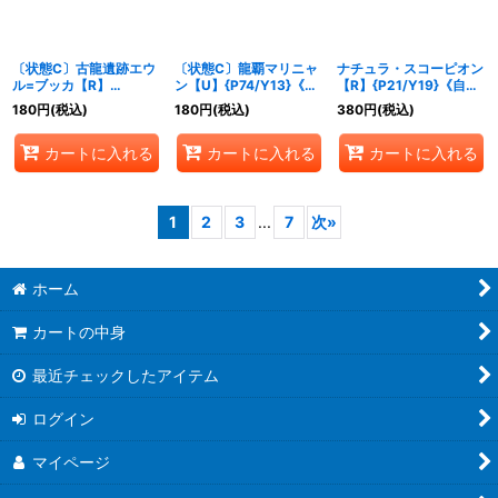
〔状態C〕古龍遺跡エウ
〔状態C〕龍覇マリニャ
ナチュラ・スコーピオン
ル=ブッカ【R】
ン【U】{P74/Y13}《自
【R】{P21/Y19}《自
{P54/Y14}《自然》
然》
然》
180
円
(税込)
180
円
(税込)
380
円
(税込)
カートに入れる
カートに入れる
カートに入れる
1
2
3
...
7
次
»
ホーム
カートの中身
最近チェックしたアイテム
ログイン
マイページ