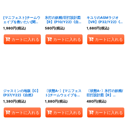
[マニフェスト]チームウ
氷打の妖精/巨打設計図
キユリのASMラジオ
ェイブを救いたい[聞け]
【R】{P10/Y22}《自
【VR】{P32/Y22}《自
【-】{P81/Y21}《自
然》
然》
1,980
円
(税込)
580
円
(税込)
1,680
円
(税込)
然》
カートに入れる
カートに入れる
カートに入れる
ジャスミンの地版【C】
〔状態A-〕[マニフェス
〔状態A-〕氷打の妖精/
{P37/Y22}《自然》
ト]チームウェイブを救
巨打設計図【R】
いたい[聞け]【-】
{P10/Y22}《自然》
1,380
円
(税込)
1,880
円
(税込)
480
円
(税込)
{P81/Y21}《自然》
カートに入れる
カートに入れる
カートに入れる