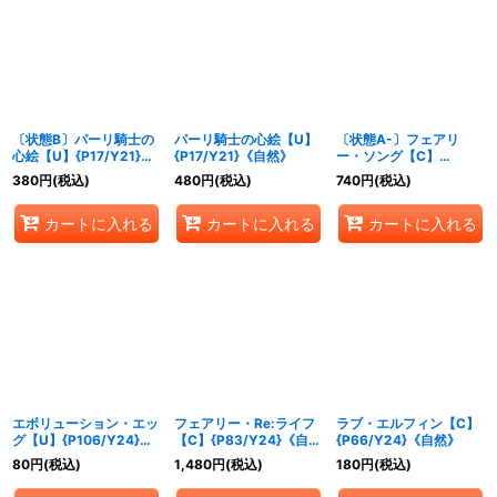
絞り込む
〔状態B〕パーリ騎士の
パーリ騎士の心絵【U】
〔状態A-〕フェアリ
心絵【U】{P17/Y21}
{P17/Y21}《自然》
ー・ソング【C】
《自然》
{P38/Y21}《自然》
380
円
(税込)
480
円
(税込)
740
円
(税込)
カートに入れる
カートに入れる
カートに入れる
エボリューション・エッ
フェアリー・Re:ライフ
ラブ・エルフィン【C】
グ【U】{P106/Y24}
【C】{P83/Y24}《自
{P66/Y24}《自然》
《自然》
然》
80
円
(税込)
1,480
円
(税込)
180
円
(税込)