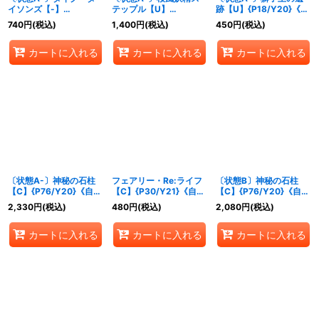
イソンズ【-】
テップル【U】
跡【U】{P18/Y20}《自
{P34/Y18}《自然》
{P19/Y20}《自然》
然》
740
円
(税込)
1,400
円
(税込)
450
円
(税込)
カートに入れる
カートに入れる
カートに入れる
〔状態A-〕神秘の石柱
フェアリー・Re:ライフ
〔状態B〕神秘の石柱
【C】{P76/Y20}《自
【C】{P30/Y21}《自
【C】{P76/Y20}《自
然》
然》
然》
2,330
円
(税込)
480
円
(税込)
2,080
円
(税込)
カートに入れる
カートに入れる
カートに入れる