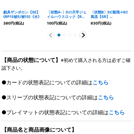
戯具ザンボロン【SE】
〔状態A-〕Dの天牢ジェ
〔状態B〕SC龍飛→SC
{RP15秘5/秘15}《水》
イルハウスロック【R】
風流【SR】
{DMR2213/74}《光》
{23RP16B/22}《水》
380
円
(税込)
100
円
(税込)
830
円
(税込)
【商品の状態について】
※初めて購入される方は必ずご確
認下さい。
●カードの状態表記についての詳細は
こちら
●スリーブの状態表記についての詳細は
こちら
●プレイマットの状態表記についての詳細は
こちら
【商品名と商品画像について】