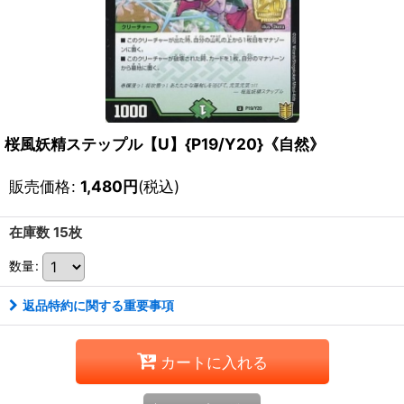
桜風妖精ステップル【U】{P19/Y20}《自然》
販売価格
:
1,480
円
(税込)
在庫数 15枚
数量
:
返品特約に関する重要事項
カートに入れる