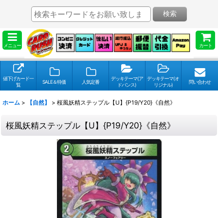
検索
メニュー
カート
値下げカード一
デッキテーマ(ア
デッキテーマ(オ
SALE＆特価
人気定番
問い合わせ
覧
ドバンス)
リジナル)
ホーム
>
【自然】
>
桜風妖精ステップル【U】{P19/Y20}《自然》
桜風妖精ステップル【U】{P19/Y20}《自然》