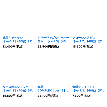
緑単キャベッジ
トリーヴァゴルギーオー
クローシスアビス
【ver1.2】{40枚}《デ
ジャー【ver1.3】{40
【ver1.2】{40枚}《デ
ッキ販売》
枚}《デッキ販売》
ッキ販売》
13,400
円
(税込)
22,500
円
(税込)
15,500
円
(税込)
リースボルシャック
青黒
青緑ジャイアント
【ver1.3】{40枚}《デ
COMPLEX【ver1.2】
【ver1.3】{40枚}《デ
ッキ販売》
{40枚}《デッキ販売》
ッキ販売》
14,800
円
(税込)
23,100
円
(税込)
7,600
円
(税込)