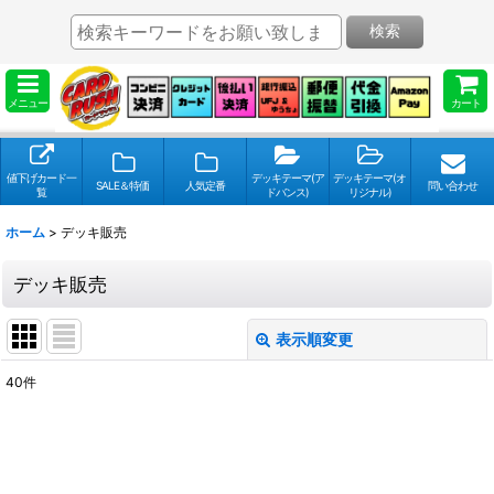
検索
メニュー
カート
値下げカード一
デッキテーマ(ア
デッキテーマ(オ
SALE＆特価
人気定番
問い合わせ
覧
ドバンス)
リジナル)
ホーム
>
デッキ販売
デッキ販売
表示順変更
閉じる
40
件
表示数
:
並び順
: