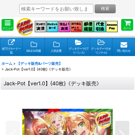
検索
メニュー
カート
値下げカード一
デッキテーマ(ア
デッキテーマ(オ
SALE＆特価
人気定番
問い合わせ
覧
ドバンス)
リジナル)
ホーム
>
【デッキ販売&パーツ販売】
>
Jack-Pot【ver1.0】{40枚}《デッキ販売》
Jack-Pot【ver1.0】{40枚}《デッキ販売》