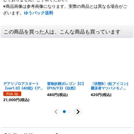
※商品画像は参考画像になります。実際の商品とは異なる場合がご
ざいます。
ゆうパック送料
この商品を買った人は、こんな商品も買っています
デアリゾロアスタート
冒険妖精ポレゴン【C】
〔状態B〕(虹アイコン)
【ver1.0】{40枚}《デ
{P15/Y3}《自然》
麗泳者マツバメモノ
ッキ販売》
【C】{RP1692/95}
480
円
(税込)
420
円
(税込)
《多》
21,000
円
(税込)