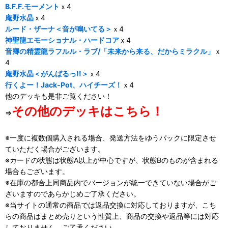
B.F.F.モーメント
ｘ4
庵野水晶
ｘ4
ルード・ザーナ＜音が鳴いてる＞
ｘ4
神聖龍エモーショナル・ハードコア
ｘ4
音卿の精霊龍ラフルル・ラブ/「未来から来る、だからミラクル」
ｘ
4
庵野水晶＜がんばるっ!!＞
ｘ4
行くよー！Jack-Pot、ハイチーズ！
ｘ4
他のデッキも是非ご覧ください！
その他のデッキはこちら！
⇒
※一度に複数個購入される場合、発送方法をゆうパックに限定させ
ていただく場合がございます。
※カードの状態は状態A以上が中心ですが、状態Bのものが含まれる
場合もございます。
※在庫の都合上同商品内でバージョンが統一できていない場合がご
ざいますのであらかじめご了承ください。
※当サイトの通常の商品では返品交換に対応しておりますが、こち
らの商品はまとめ売りという性質上、商品の交換や返品等には対応
しておりません。ご了承ください。