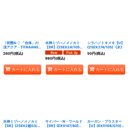
〔状態A-〕「合体」の
水神ミヅハノメノカミ
シラハノトキメキ【U】
頂アクア・TITAAANS/
【SR】{25EX24/105}
{25EX274/105}《水》
「必殺！ジェット・カス
《水》
260
円
(税込)
50
円
(税込)
ケード・アタック!!」
980
円
(税込)
【VR】{24EX2超16/超
47}《水》
カートに入れる
カートに入れる
カートに入れる
水神ミヅハノメノカミ
サイバー・N・ワールド
ホーガン・ブラスター
【SR】{25EX2超G3/超
【SR】{EX0147/80}
【U】{EX01G6/G10}