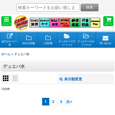
検索
メニュー
カート
値下げカード一
デッキテーマ(ア
デッキテーマ(オ
SALE＆特価
人気定番
問い合わせ
覧
ドバンス)
リジナル)
ホーム
>
デュエパ水
デュエパ水
表示順変更
閉じる
130
件
表示数
:
1
2
3
次
»
並び順
: