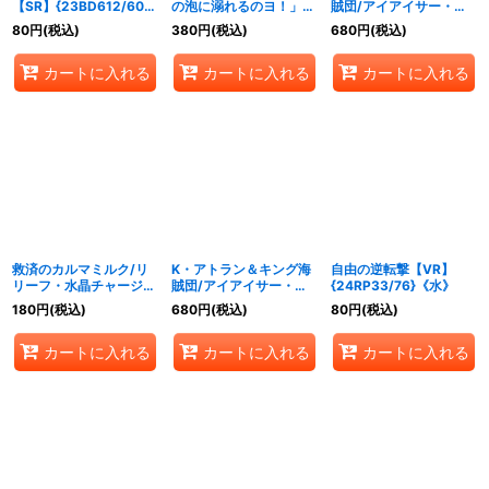
【SR】{23BD612/60}
の泡に溺れるのヨ！」
賊団/アイアイサー・チ
《水》
【R】{23BD63/60}
ャージャー【U】
80
円
(税込)
380
円
(税込)
680
円
(税込)
《水》
{23BD67/60}《水》
カートに入れる
カートに入れる
カートに入れる
救済のカルマミルク/リ
K・アトラン＆キング海
自由の逆転撃【VR】
リーフ・水晶チャージャ
賊団/アイアイサー・チ
{24RP33/76}《水》
ー【R】{23EX315/74}
ャージャー【U】
180
円
(税込)
680
円
(税込)
80
円
(税込)
《水》
{P40/Y23}《水》
カートに入れる
カートに入れる
カートに入れる