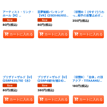
アーティスト・リンク・
芸夢鯨鯢バンキング
〔状態A-〕[今すぐ]うわ
ホール【R】
【VR】{25EX46/65}
っ…相手の攻撃止めす
{25EX426/65}《水》
《水》
ぎ…？[クリック]【U】
350
円
(税込)
{P54/Y24}《水》
80
円
(税込)
80
円
(税込)
カートに入れる
カートに入れる
カートに入れる
ブリザド＝ザルド【U】
ブリザド＝ザルド【U】
〔状態B〕「合体」の頂
{25RP435/78}《水》
{25RP4秘19/秘24}
アクア・TITAAANS/
《水》
「必殺！ジェット・カス
180
円
(税込)
ケード・アタック!!」
80
円
(税込)
380
円
(税込)
【VR】{24EX2超16/超
47}《水》
カートに入れる
カートに入れる
カートに入れる