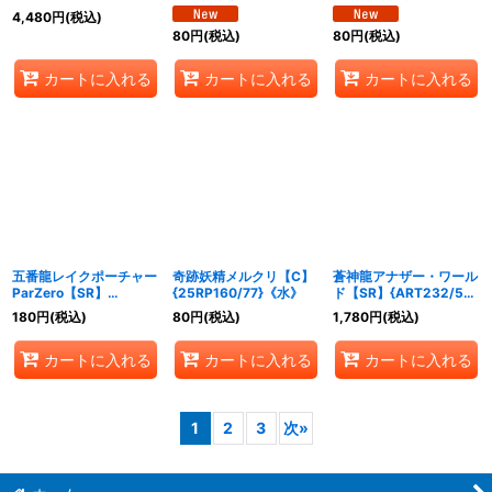
《水》
こえるね!!」【U】
ック]【U】
4,480
円
(税込)
{24BD59/60}《水》
{24BD537/60}《水》
80
円
(税込)
80
円
(税込)
カートに入れる
カートに入れる
カートに入れる
五番龍レイクポーチャー
奇跡妖精メルクリ【C】
蒼神龍アナザー・ワール
ParZero【SR】
{25RP160/77}《水》
ド【SR】{ART232/5}
{25SP12/16}《水》
《水》
180
円
(税込)
80
円
(税込)
1,780
円
(税込)
カートに入れる
カートに入れる
カートに入れる
1
2
3
次
»