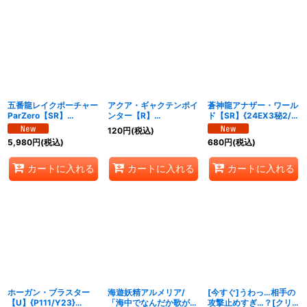
五番龍レイクポーチャー
アクア・ギャクテンポイ
蒼神龍アナザー・ワール
ParZero【SR】
ンター【R】
ド【SR】{24EX3秘2/秘
{24RP4SP2/SP5}
{24EX39/80}《水》
20}《水》
120
円
(税込)
《水》
5,980
円
(税込)
680
円
(税込)
カートに入れる
カートに入れる
カートに入れる
ホーガン・ブラスター
海遊妖精アルメリア/
[今すぐ]うわっ…相手の
【U】{P111/Y23}
「海中でなんだか歌が聞
攻撃止めすぎ…？[クリ