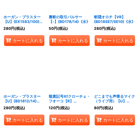
ホーガン・ブラスター
裏斬の取引パルサー
斬隠オロチ【VR】
【U】{EX1583/100}
【-】{BD178/14}《水》
{BD18SE7/SE10}《水》
《水》
280
円
(税込)
50
円
(税込)
280
円
(税込)
カートに入れる
カートに入れる
カートに入れる
ホーガン・ブラスター
龍素記号Xfクローチェ・
どこまでも声乗るマイク
【U】{BD1812/14}
フオーコ【R】
（ライブ用）【U】
《水》
{RP21TF9/TF20}
{22RP236/74}《水》
280
円
(税込)
120
円
(税込)
80
円
(税込)
《水》
カートに入れる
カートに入れる
カートに入れる