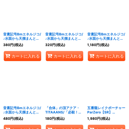
音素記号Bmエネルジコ/
音素記号Bmエネルジコ/
音素記号Bmエネルジコ/
♪水面から天掴まんとす
♪水面から天掴まんとす
♪水面から天掴まんとす
るチャージャー【U】
るチャージャー【U】
るチャージャー【U】
380
円
(税込)
320
円
(税込)
1,180
円
(税込)
{23RP2X31/74}《水》
{23RP231/74}《水》
{23RP218B/22}《水》
カートに入れる
カートに入れる
カートに入れる
音素記号Bmエネルジコ/
「合体」の頂アクア・
五番龍レイクポーチャー
♪水面から天掴まんとす
TITAAANS/「必殺！ジ
ParZero【SR】
るチャージャー【U】
ェット・カスケード・ア
{23RP34B/22}《水》
480
円
(税込)
180
円
(税込)
1,980
円
(税込)
{23RP216A/20}《水》
タック!!」【VR】
{23EX117/84}《水》