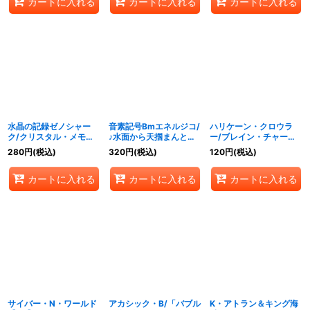
カートに入れる
カートに入れる
カートに入れる
水晶の記録ゼノシャー
音素記号Bmエネルジコ/
ハリケーン・クロウラ
ク/クリスタル・メモリ
♪水面から天掴まんとす
ー/ブレイン・チャージ
ー【VR】{23EX2超10/
るチャージャー【U】
ャー【SR】
280
円
(税込)
320
円
(税込)
120
円
(税込)
超38}《水》
{23BD750/60}《水》
{23BD611/60}《水》
カートに入れる
カートに入れる
カートに入れる
サイバー・N・ワールド
アカシック・B/「バブル
K・アトラン＆キング海