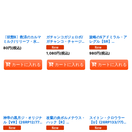
絞り込む
〔状態B〕救済のカルマ
ガチャンコガジェロボ/
旋略のSアドミラル・ア
ミルク/リリーフ・水晶
ガチャンコ・チャージャ
レグル【SR】
チャージャー【R】
ー【VR】{26EX1秘N6/
{26RP1S4/S11}《水》
80
円
(税込)
{23EX315/74}《水》
秘N25}《水》
1,080
円
(税込)
980
円
(税込)
カートに入れる
カートに入れる
カートに入れる
神帝の黒月ジ・オリジナ
改竄の炎ボルメテウス・
スイトン・クロウラー
ル【VR】{26RP12/77}
ハック【R】
【U】{26RP133/77}
《水》
{26RP114/77}《水》
《水》