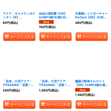
アクア・ギャクテンポイ
自由の逆転撃【VR】
五番龍レイクポーチャー
ンター【R】
{24RP3秘14/秘24}
ParZero【SR】{24EX2
{24RP316/76}《水》
《水》
超13/超47}《水》
80
円
(税込)
480
円
(税込)
180
円
(税込)
カートに入れる
カートに入れる
カートに入れる
「合体」の頂アクア・
「合体」の頂アクア・
魔誕の斬将オルゲイト
TITAAANS/「必殺！ジ
TITAAANS/「必殺！ジ
【SR】{24RP4秘3/秘
ェット・カスケード・ア
ェット・カスケード・ア
24}《水》
280
円
(税込)
1,680
円
(税込)
タック!!」【VR】
タック!!」【VR】
1,980
円
(税込)
{24EX2超16/超47}
{ART192/5}《水》
《水》
カートに入れる
カートに入れる
カートに入れる