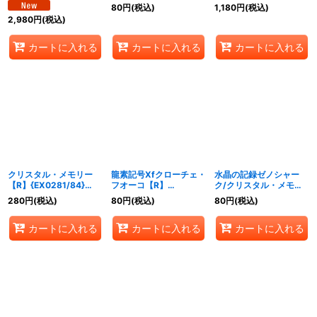
G11}《水》
《水》
《水》
80
円
(税込)
1,180
円
(税込)
2,980
円
(税込)
カートに入れる
カートに入れる
カートに入れる
クリスタル・メモリー
龍素記号Xfクローチェ・
水晶の記録ゼノシャー
【R】{EX0281/84}
フオーコ【R】
ク/クリスタル・メモリ
《水》
{EX0343/69}《水》
ー【VR】
280
円
(税込)
80
円
(税込)
80
円
(税込)
{BD15SE7/SE10}《水》
カートに入れる
カートに入れる
カートに入れる