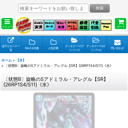
検索
メニュー
カート
値下げカード一
デッキテーマ(ア
デッキテーマ(オ
SALE＆特価
人気定番
問い合わせ
覧
ドバンス)
リジナル)
ホーム
>
【水】
>
〔状態B〕旋略のSアドミラル・アレグル【SR】{26RP1S4/S11}《水》
〔状態B〕旋略のSアドミラル・アレグル【SR】
{26RP1S4/S11}《水》