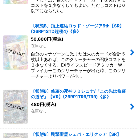
コストを１少なくしてもよい。ただしコストは０
以下にならない。
〔状態B〕頂上連結ロッド・ゾージア5th【SR】
{26RP1STD超秘4}《多》
50,800
円
(税込)
在庫なし
自分のマナゾーンに光または火のカードが合計５
枚以上あれば、このクリーチャーの召喚コストを
３少なくする。EXライフスピードアタッカーW・
ブレイカーこのクリーチャーが出た時、このクリ
ーチャーよりパワーが小…
〔状態B〕修羅の死神フミシュナ/「この先は修羅
の道ぞ」【VR】{26RP1TR6/TR9}《多》
480
円
(税込)
在庫なし
〔状態B〕剛撃聖霊シェバ・エリクシア【SR】