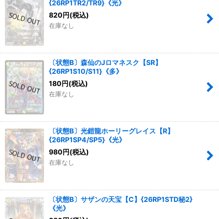
{26RP1TR2/TR9}《光》
820
円
(税込)
在庫なし
〔状態B〕森仙のJロマネスク【SR】
{26RP1S10/S11}《多》
180
円
(税込)
在庫なし
〔状態B〕光鎧龍ホーリーグレイス【R】
{26RP1SP4/SP5}《光》
980
円
(税込)
在庫なし
〔状態B〕サザンの天宝【C】{26RP1STD秘2}
《光》