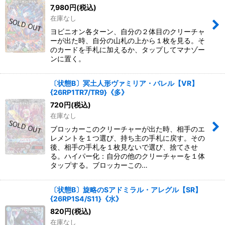
7,980
円
(税込)
在庫なし
ヨビニオン各ターン、自分の２体目のクリーチャ
ーが出た時、自分の山札の上から１枚を見る。そ
のカードを手札に加えるか、タップしてマナゾー
ンに置く。
〔状態B〕冥土人形ヴァミリア・バレル【VR】
{26RP1TR7/TR9}《多》
720
円
(税込)
在庫なし
ブロッカーこのクリーチャーが出た時、相手のエ
レメントを１つ選び、持ち主の手札に戻す。その
後、相手の手札を１枚見ないで選び、捨てさせ
る。ハイパー化：自分の他のクリーチャーを１体
タップする。ブロッカーこの…
〔状態B〕旋略のSアドミラル・アレグル【SR】
{26RP1S4/S11}《水》
820
円
(税込)
在庫なし