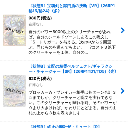
〔状態B〕宝魂剣と獄門盾の決断【VR】{26RP1
秘15/秘24}《多》
980
円
(税込)
在庫なし
自分のパワー5000以上のクリーチャーがあれ
ば、自分のシールドゾーンにあるこの呪文に
「S・トリガー」を与える。次の中から２回選
ぶ。同じものを選んでもよい。 ?コスト３以下
のクリーチャーを１体、自分の…
〔状態B〕支配の精霊ペルフェクト/ギャラクシ
ー・チャージャー【SR】{26RP1TD1/TD5}《光》
620
円
(税込)
在庫なし
ブロッカーW・ブレイカー相手は各ターン合計３
回までしか、クリーチャーと呪文を実行できな
い。このクリーチャーが離れる時、そのパワーが
０より大きければ、かわりにとどまる。自分の山
札の上から３枚を表向きにす…
〔状態B〕終止の時計ザ・ミュート【R】