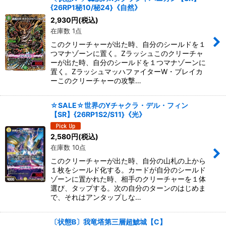
{26RP1秘10/秘24}《自然》
絞り込む
2,930
円
(税込)
在庫数 1点
このクリーチャーが出た時、自分のシールドを１
つマナゾーンに置く。Zラッシュこのクリーチャ
ーが出た時、自分のシールドを１つマナゾーンに
置く。ZラッシュマッハファイターW・ブレイカ
ーこのクリーチャーの攻撃…
☆SALE☆世界のYチャクラ・デル・フィン
【SR】{26RP1S2/S11}《光》
2,580
円
(税込)
在庫数 10点
このクリーチャーが出た時、自分の山札の上から
１枚をシールド化する。カードが自分のシールド
ゾーンに置かれた時、相手のクリーチャーを１体
選び、タップする。次の自分のターンのはじめま
で、それはアンタップしな…
〔状態B〕我竜塔第三層超鯱城【C】