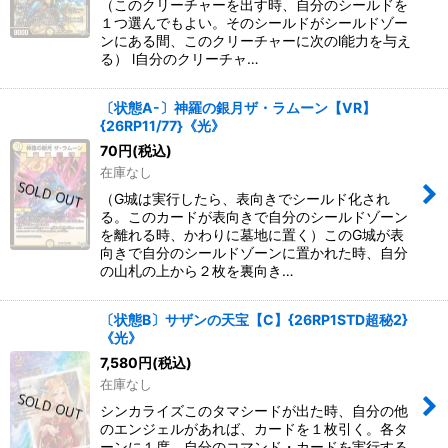
（このクリーチャーを出す時、自分のシールドを
１つ選んでもよい。そのシールドがシールドゾー
ンにある間、このクリーチャーに次のl能力を与え
る） l自分のクリーチャ…
〔状態A-〕神羅の銀月ザ・ラムーン【VR】
{26RP11/77}《光》
70
円
(税込)
在庫なし
（G城は実行したら、表向きでシールド化され
る。このカードが表向きで自分のシールドゾーン
を離れる時、かわりに墓地に置く）このG城が表
向きで自分のシールドゾーンに置かれた時、自分
の山札の上から２枚を裏向き…
〔状態B〕サザンの天宝【C】{26RP1STD超秘2}
《光》
7,580
円
(税込)
在庫なし
シンカライズこのタマシードが出た時、自分の他
のエンジェルがあれば、カードを１枚引く。各タ
ーンに１度、自分のコマンド・カードを実行する