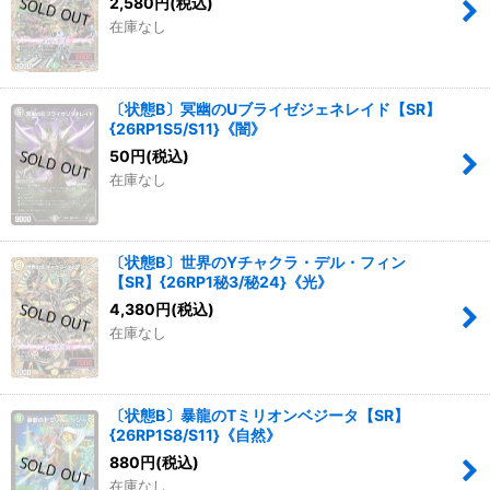
2,580
円
(税込)
在庫なし
〔状態B〕冥幽のUブライゼジェネレイド【SR】
{26RP1S5/S11}《闇》
50
円
(税込)
在庫なし
〔状態B〕世界のYチャクラ・デル・フィン
【SR】{26RP1秘3/秘24}《光》
4,380
円
(税込)
在庫なし
〔状態B〕暴龍のTミリオンベジータ【SR】
{26RP1S8/S11}《自然》
880
円
(税込)
在庫なし