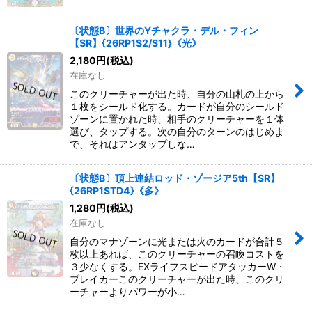
〔状態B〕世界のYチャクラ・デル・フィン
【SR】{26RP1S2/S11}《光》
2,180
円
(税込)
在庫なし
このクリーチャーが出た時、自分の山札の上から
１枚をシールド化する。カードが自分のシールド
ゾーンに置かれた時、相手のクリーチャーを１体
選び、タップする。次の自分のターンのはじめま
で、それはアンタップしな…
〔状態B〕頂上連結ロッド・ゾージア5th【SR】
{26RP1STD4}《多》
1,280
円
(税込)
在庫なし
自分のマナゾーンに光または火のカードが合計５
枚以上あれば、このクリーチャーの召喚コストを
３少なくする。EXライフスピードアタッカーW・
ブレイカーこのクリーチャーが出た時、このクリ
ーチャーよりパワーが小…