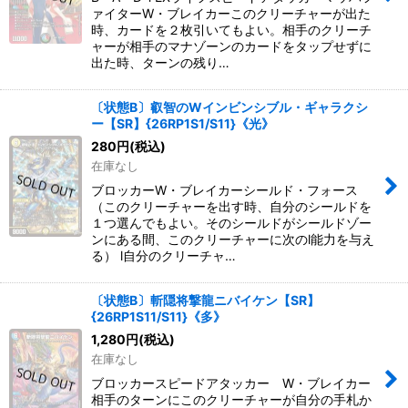
ァイターW・ブレイカーこのクリーチャーが出た
時、カードを２枚引いてもよい。相手のクリーチ
ャーが相手のマナゾーンのカードをタップせずに
出た時、ターンの残り…
〔状態B〕叡智のWインビンシブル・ギャラクシ
ー【SR】{26RP1S1/S11}《光》
280
円
(税込)
在庫なし
ブロッカーW・ブレイカーシールド・フォース
（このクリーチャーを出す時、自分のシールドを
１つ選んでもよい。そのシールドがシールドゾー
ンにある間、このクリーチャーに次のl能力を与え
る） l自分のクリーチャ…
〔状態B〕斬隠将撃龍ニバイケン【SR】
{26RP1S11/S11}《多》
1,280
円
(税込)
在庫なし
ブロッカースピードアタッカー W・ブレイカー
相手のターンにこのクリーチャーが自分の手札か