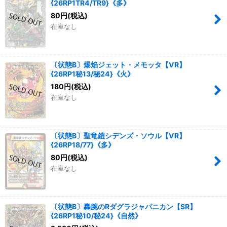
{26RP1TR4/TR9}《多》
80
円
(税込)
在庫なし
〔状態B〕爆焔ジェット・メモッタ【VR】
{26RP1秘13/秘24}《火》
180
円
(税込)
在庫なし
〔状態B〕聖竜鎧シデンズ・ソウル【VR】
{26RP18/77}《多》
80
円
(税込)
在庫なし
〔状態B〕轟腕のRダグラジャパニカン【SR】
{26RP1秘10/秘24}《自然》