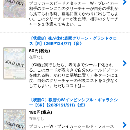
ブロッカースピードアタッカー W・ブレイカー
相手のターンにこのクリーチャーが自分の手札か
ら捨てられる時、墓地に置くかわりに出してもよ
い。このクリーチャーが出た時、相手のクリーチ
ャーを１体選んでもよい。…
〔状態B〕魂が休む庭園グリーン・グランドクロ
ス【R】{26RP124/77}《多》
50
円
(税込)
在庫なし
（G城は実行したら、表向きでシールド化され
る。このカードが表向きで自分のシールドゾーン
を離れる時、かわりに墓地に置く）各ターンに１
度、自分のクリーチャーの召喚コストを１少なく
してもよい。ただしコストは…
〔状態C〕叡智のWインビンシブル・ギャラクシ
ー【SR】{26RP1S1/S11}《光》
180
円
(税込)
在庫なし
ブロッカーW・ブレイカーシールド・フォース