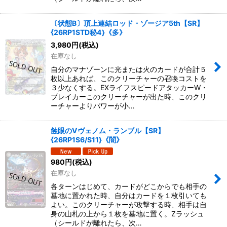
〔状態B〕頂上連結ロッド・ゾージア5th【SR】
{26RP1STD秘4}《多》
3,980
円
(税込)
在庫なし
自分のマナゾーンに光または火のカードが合計５
枚以上あれば、このクリーチャーの召喚コストを
３少なくする。EXライフスピードアタッカーW・
ブレイカーこのクリーチャーが出た時、このクリ
ーチャーよりパワーが小…
蝕眼のVヴェノム・ランブル【SR】
{26RP1S6/S11}《闇》
980
円
(税込)
在庫なし
各ターンはじめて、カードがどこからでも相手の
墓地に置かれた時、自分はカードを１枚引いても
よい。このクリーチャーが攻撃する時、相手は自
身の山札の上から１枚を墓地に置く。Zラッシュ
（シールドが離れたら、次…