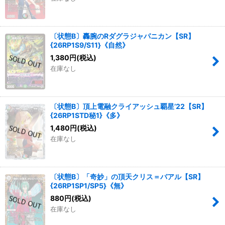
〔状態B〕轟腕のRダグラジャパニカン【SR】
{26RP1S9/S11}《自然》
1,380
円
(税込)
在庫なし
〔状態B〕頂上電融クライアッシュ覇星’22【SR】
{26RP1STD秘1}《多》
1,480
円
(税込)
在庫なし
〔状態B〕「奇妙」の頂天クリス＝バアル【SR】
{26RP1SP1/SP5}《無》
880
円
(税込)
在庫なし