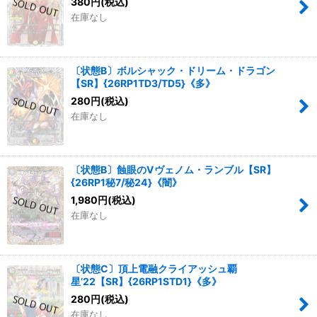
380
円
(税込)
在庫なし
〔状態B〕ボルシャック・ドリーム・ドラゴン
【SR】{26RP1TD3/TD5}《多》
280
円
(税込)
在庫なし
〔状態B〕蝕眼のVヴェノム・ランブル【SR】
{26RP1秘7/秘24}《闇》
1,980
円
(税込)
在庫なし
〔状態C〕頂上電融クライアッシュ覇
星’22【SR】{26RP1STD1}《多》
280
円
(税込)
在庫なし