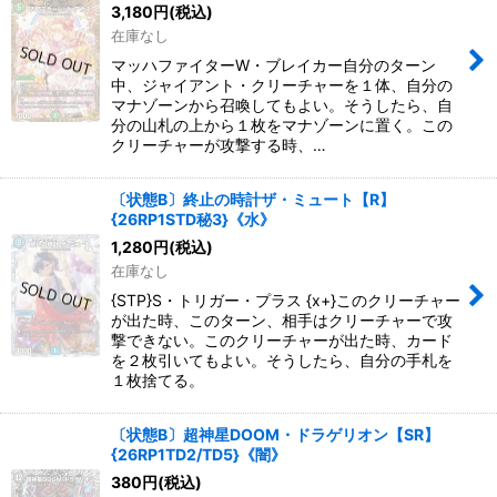
3,180
円
(税込)
在庫なし
マッハファイターW・ブレイカー自分のターン
中、ジャイアント・クリーチャーを１体、自分の
マナゾーンから召喚してもよい。そうしたら、自
分の山札の上から１枚をマナゾーンに置く。この
クリーチャーが攻撃する時、…
〔状態B〕終止の時計ザ・ミュート【R】
{26RP1STD秘3}《水》
1,280
円
(税込)
在庫なし
{STP}S・トリガー・プラス {x+}このクリーチャー
が出た時、このターン、相手はクリーチャーで攻
撃できない。このクリーチャーが出た時、カード
を２枚引いてもよい。そうしたら、自分の手札を
１枚捨てる。
〔状態B〕超神星DOOM・ドラゲリオン【SR】
{26RP1TD2/TD5}《闇》
380
円
(税込)