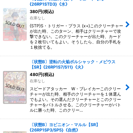
{26RP1STD3}《水》
380
円
(税込)
在庫なし
{STP}S・トリガー・プラス {x+}このクリーチャー
が出た時、このターン、相手はクリーチャーで攻
撃できない。このクリーチャーが出た時、カード
を２枚引いてもよい。そうしたら、自分の手札を
１枚捨てる。
〔状態B〕逆転の火焔ボルシャック・メビウス
【SR】{26RP1S7/S11}《火》
480
円
(税込)
在庫なし
スピードアタッカー W・ブレイカーこのクリー
チャーが出た時、相手のクリーチャーを１体選ん
でもよい。その選んだクリーチャーとこのクリー
チャーをバトルさせる。このクリーチャーがバト
ルに勝った時、このクリー…
〔状態B〕ヨビニオン・マルル【SR】
{26RP1SP3/SP5}《自然》