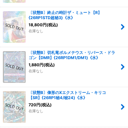
〔状態B〕終止の時計ザ・ミュート【R】
{26RP1STD超秘3}《水》
18,800
円
(税込)
在庫なし
〔状態B〕切札竜ボルメテウス・リバース・ドラ
ゴン【DMR】{26RP1DM1/DM1}《水》
1,880
円
(税込)
在庫なし
〔状態B〕偉形のXエクストリーム・キリコ
【SR】{26RP1秘4/秘24}《水》
720
円
(税込)
在庫なし