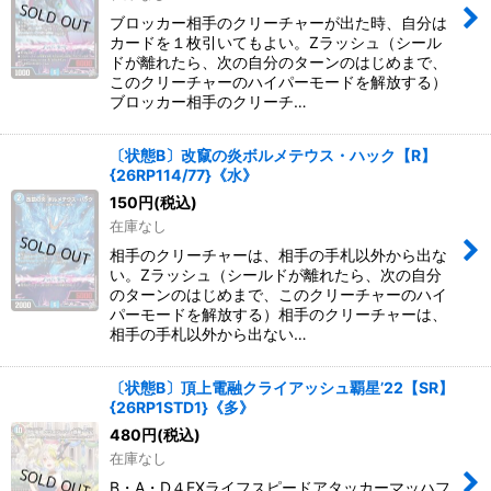
ブロッカー相手のクリーチャーが出た時、自分は
カードを１枚引いてもよい。Zラッシュ（シール
ドが離れたら、次の自分のターンのはじめまで、
このクリーチャーのハイパーモードを解放する）
ブロッカー相手のクリーチ…
〔状態B〕改竄の炎ボルメテウス・ハック【R】
{26RP114/77}《水》
150
円
(税込)
在庫なし
相手のクリーチャーは、相手の手札以外から出な
い。Zラッシュ（シールドが離れたら、次の自分
のターンのはじめまで、このクリーチャーのハイ
パーモードを解放する）相手のクリーチャーは、
相手の手札以外から出ない…
〔状態B〕頂上電融クライアッシュ覇星’22【SR】
{26RP1STD1}《多》
480
円
(税込)
在庫なし
B・A・D４EXライフスピードアタッカーマッハフ