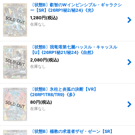
〔状態B〕叡智のWインビンシブル・ギャラクシ
ー【SR】{26RP1秘2/秘24}《光》
1,280
円
(税込)
在庫なし
〔状態B〕我竜塔第七層ハッスル・キャッスル
【U】{26RP1秘21/秘24}《自然》
2,080
円
(税込)
在庫なし
〔状態B〕氷柱と炎弧の決断【VR】
{26RP1TR8/TR9}《多》
80
円
(税込)
在庫なし
〔状態B〕楯教の求道者ザゼ・ゼーン【SR】