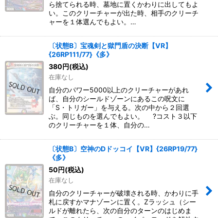
ら捨てられる時、墓地に置くかわりに出してもよ
い。このクリーチャーが出た時、相手のクリーチ
ャーを１体選んでもよい。…
〔状態B〕宝魂剣と獄門盾の決断【VR】
{26RP111/77}《多》
380
円
(税込)
在庫なし
自分のパワー5000以上のクリーチャーがあれ
ば、自分のシールドゾーンにあるこの呪文に
「S・トリガー」を与える。次の中から２回選
ぶ。同じものを選んでもよい。 ?コスト３以下
のクリーチャーを１体、自分の…
〔状態B〕空神のDドッコイ【VR】{26RP19/77}
《多》
50
円
(税込)
在庫なし
自分のクリーチャーが破壊される時、かわりに手
札に戻すかマナゾーンに置く。Zラッシュ（シー
ルドが離れたら、次の自分のターンのはじめま