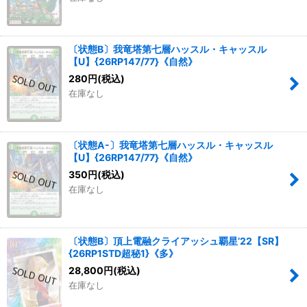
〔状態B〕我竜塔第七層ハッスル・キャッスル
【U】{26RP147/77}《自然》
280
円
(税込)
在庫なし
〔状態A-〕我竜塔第七層ハッスル・キャッスル
【U】{26RP147/77}《自然》
350
円
(税込)
在庫なし
〔状態B〕頂上電融クライアッシュ覇星’22【SR】
{26RP1STD超秘1}《多》
28,800
円
(税込)
在庫なし