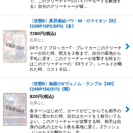
で、このクリーチャーのハイパーモードを解放す
る）自分のクリーチャーが破…
〔状態B〕真邪連結バウ・M・ロマイオン【R】
{26RP1SP5/SP5}《多》
7,180
円
(税込)
在庫なし
EXライフ ブロッカーT・ブレイカーこのクリーチ
ャーが出た時、呪文を２枚まで、自分の墓地から
手札に戻す。このクリーチャーが攻撃する時また
はこのクリーチャーの「EXライフ」シールドが離
れた時、コスト８以…
〔状態B〕蝕眼のVヴェノム・ランブル【SR】
{26RP1S6/S11}《闇》
820
円
(税込)
在庫なし
各ターンはじめて、カードがどこからでも相手の
墓地に置かれた時、自分はカードを１枚引いても
よい。このクリーチャーが攻撃する時、相手は自
身の山札の上から１枚を墓地に置く。Zラッシュ
（シールドが離れたら、次…