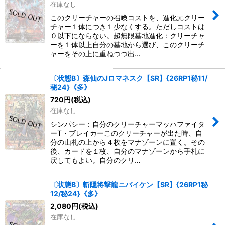
在庫なし
このクリーチャーの召喚コストを、進化元クリー
チャー１体につき１少なくする。ただしコストは
０以下にならない。超無限墓地進化：クリーチャ
ーを１体以上自分の墓地から選び、このクリーチ
ャーをその上に重ねつつ出…
〔状態B〕森仙のJロマネスク【SR】{26RP1秘11/
秘24}《多》
720
円
(税込)
在庫なし
シンパシー：自分のクリーチャーマッハファイタ
ーT・ブレイカーこのクリーチャーが出た時、自
分の山札の上から４枚をマナゾーンに置く。その
後、カードを１枚、自分のマナゾーンから手札に
戻してもよい。自分のクリ…
〔状態B〕斬隠将撃龍ニバイケン【SR】{26RP1秘
12/秘24}《多》
2,080
円
(税込)
在庫なし