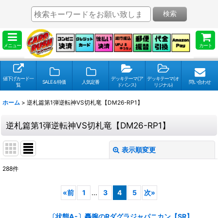
検索
メニュー
カート
値下げカード一
デッキテーマ(ア
デッキテーマ(オ
SALE＆特価
人気定番
問い合わせ
覧
ドバンス)
リジナル)
ホーム
>
逆札篇第1弾逆転神VS切札竜【DM26-RP1】
逆札篇第1弾逆転神VS切札竜【DM26-RP1】
表示順変更
閉じる
288
件
表示数
:
«
前
1
...
3
4
5
次
»
並び順
:
〔状態A-〕轟腕のRダグラジャパニカン【SR】