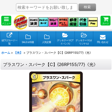
検索
メニュー
カート
値下げカード一
デッキテーマ(ア
デッキテーマ(オ
SALE＆特価
人気定番
問い合わせ
覧
ドバンス)
リジナル)
ホーム
>
【光】
>
プラスワン・スパーク【C】{26RP155/77}《光》
プラスワン・スパーク【C】{26RP155/77}《光》