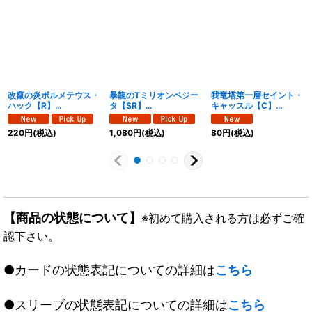
改竄の炎ボルメテウス・
暴龍のTミリオンベジー
我竜塔第一層セイント・
ハック【R】
タ【SR】
キャッスル【C】
{26RP114/77}《水》
{26RP1S8/S11}《自
{26RP157/77}《光》
然》
220
円
(税込)
1,080
円
(税込)
80
円
(税込)
【商品の状態について】
※初めて購入される方は必ずご確
認下さい。
●カードの状態表記についての詳細は
こちら
●スリーブの状態表記についての詳細は
こちら