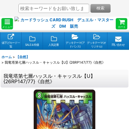
検索
メニュー
カート
値下げカード一
デッキテーマ(ア
デッキテーマ(オ
SALE＆特価
人気定番
問い合わせ
覧
ドバンス)
リジナル)
ホーム
>
【自然】
>
我竜塔第七層ハッスル・キャッスル【U】{26RP147/77}《自然》
我竜塔第七層ハッスル・キャッスル【U】
{26RP147/77}《自然》