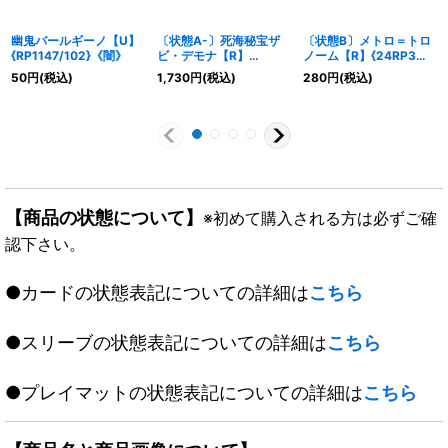
幽鬼バールギーノ【U】
〔状態A-〕死海秘宝ザ
〔状態B〕メトロ＝トロ
{RP1147/102}《闇》
ビ・デモナ【R】
ノーム【R】{24RP3秘
{DMR0126/110}《闇》
19/秘24}《闇》
50
円
(税込)
1,730
円
(税込)
280
円
(税込)
【商品の状態について】
※初めて購入される方は必ずご確
認下さい。
●カードの状態表記についての詳細は
こちら
●スリーブの状態表記についての詳細は
こちら
●プレイマットの状態表記についての詳細は
こちら