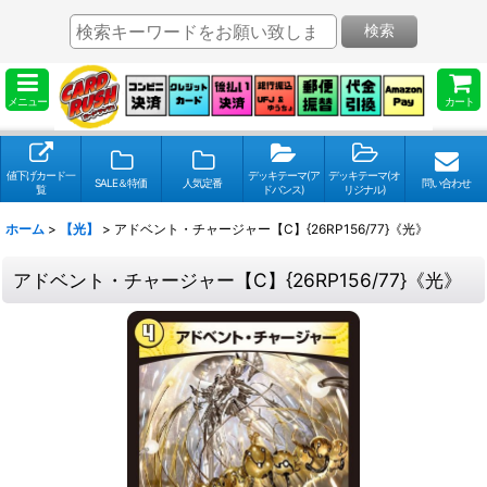
検索
メニュー
カート
値下げカード一
デッキテーマ(ア
デッキテーマ(オ
SALE＆特価
人気定番
問い合わせ
覧
ドバンス)
リジナル)
ホーム
>
【光】
>
アドベント・チャージャー【C】{26RP156/77}《光》
アドベント・チャージャー【C】{26RP156/77}《光》