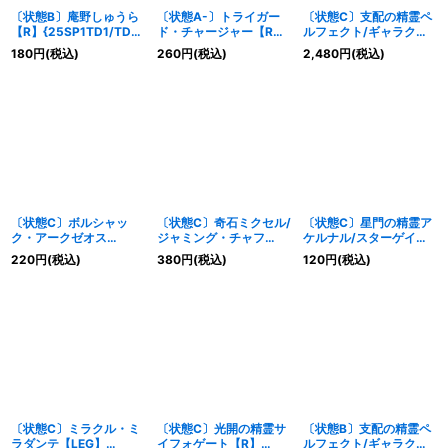
〔状態B〕庵野しゅうら
〔状態A-〕トライガー
〔状態C〕支配の精霊ペ
【R】{25SP1TD1/TD5}
ド・チャージャー【R】
ルフェクト/ギャラクシ
《光》
{23BD727/60}《光》
ー・チャージャー
180
円
(税込)
260
円
(税込)
2,480
円
(税込)
【SR】{P27/Y23}
《光》
〔状態C〕ボルシャッ
〔状態C〕奇石ミクセル/
〔状態C〕星門の精霊ア
ク・アークゼオス
ジャミング・チャフ
ケルナル/スターゲイ
NEX【SR】
【R】{BD15BE9/BE10}
ズ・ゲート【VR】
220
円
(税込)
380
円
(税込)
120
円
(税込)
{23RP31A/20}《光》
《光》
{23RP4TR7/TR9}
《光》
〔状態C〕ミラクル・ミ
〔状態C〕光開の精霊サ
〔状態B〕支配の精霊ペ
ラダンテ【LEG】
イフォゲート【R】
ルフェクト/ギャラクシ