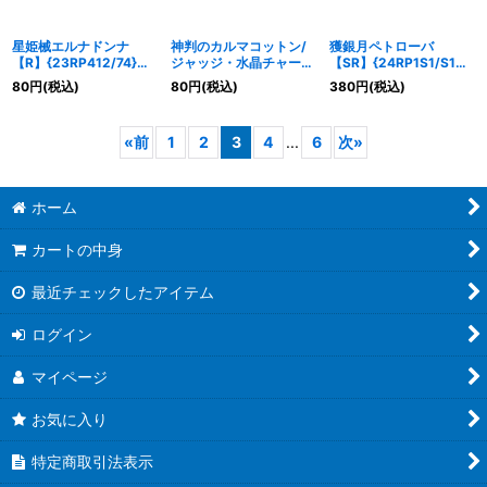
星姫械エルナドンナ
神判のカルマコットン/
獲銀月ペトローバ
【R】{23RP412/74}
ジャッジ・水晶チャージ
【SR】{24RP1S1/S10}
《光》
ャー【R】
《光》
80
円
(税込)
80
円
(税込)
380
円
(税込)
{23EX312/74}《光》
«
前
1
2
3
4
...
6
次
»
ホーム
カートの中身
最近チェックしたアイテム
ログイン
マイページ
お気に入り
特定商取引法表示