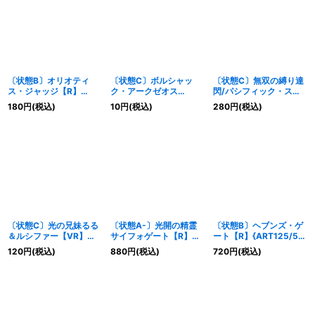
〔状態B〕オリオティ
〔状態C〕ボルシャッ
〔状態C〕無双の縛り達
ス・ジャッジ【R】
ク・アークゼオス
閃/パシフィック・スパ
{23EX2超14/超38}
NEX【SR】
ーク【SR】
180
円
(税込)
10
円
(税込)
280
円
(税込)
《光》
{23RP3S1/S8}《光》
{BD15SE5/SE10}《光》
〔状態C〕光の兄妹るる
〔状態A-〕光開の精霊
〔状態B〕ヘブンズ・ゲ
＆ルシファー【VR】
サイフォゲート【R】
ート【R】{ART125/5}
{EX1513/100}《光》
{P16/Y23}《光》
《光》
120
円
(税込)
880
円
(税込)
720
円
(税込)