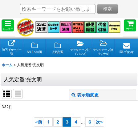
検索
メニュー
カート
値下げカード一
デッキテーマ(ア
デッキテーマ(オ
SALE＆特価
人気定番
問い合わせ
覧
ドバンス)
リジナル)
ホーム
>
人気定番:光文明
人気定番:光文明
表示順変更
閉じる
332
件
表示数
:
«
前
1
2
3
4
...
6
次
»
並び順
: