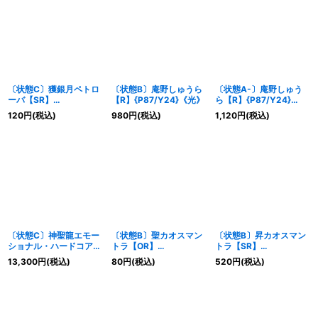
絞り込む
〔状態C〕獲銀月ペトロ
〔状態B〕庵野しゅうら
〔状態A-〕庵野しゅう
ーバ【SR】
【R】{P87/Y24}《光》
ら【R】{P87/Y24}
{24RP1S1/S10}《光》
《光》
120
円
(税込)
980
円
(税込)
1,120
円
(税込)
〔状態C〕神聖龍エモー
〔状態B〕聖カオスマン
〔状態B〕昇カオスマン
ショナル・ハードコア
トラ【OR】
トラ【SR】
【SR】
{23RP2XOR1/OR2}
{25RP1S1/S11}《光》
13,300
円
(税込)
80
円
(税込)
520
円
(税込)
{RP22SP4/SP6}《光》
《光》