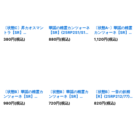
〔状態C〕昇カオスマン
華謡の精霊カンツォーネ
〔状態A-〕華謡の精霊
トラ【SR】
【SR】{25RP2S1/S11}
カンツォーネ【SR】
{25RP1S1/S11}《光》
《光》
{25RP2秘2/秘24}
380
円
(税込)
880
円
(税込)
1,120
円
(税込)
《光》
〔状態B〕華謡の精霊カ
〔状態B〕華謡の精霊カ
〔状態B〕一音の妖精
ンツォーネ【SR】
ンツォーネ【SR】
【R】{25RP212/77}
{25RP2秘2/秘24}
{25RP2S1/S11}《光》
《光》
980
円
(税込)
720
円
(税込)
820
円
(税込)
《光》