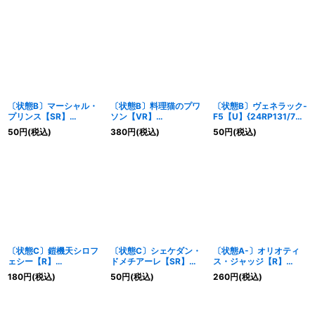
〔状態B〕マーシャル・
〔状態B〕料理猫のプワ
〔状態B〕ヴェネラック-
プリンス【SR】
ソン【VR】
F5【U】{24RP131/75}
{24EX11/89}《光》
{24EX116/89}《光》
《光》
50
円
(税込)
380
円
(税込)
50
円
(税込)
〔状態C〕鎧機天シロフ
〔状態C〕シェケダン・
〔状態A-〕オリオティ
ェシー【R】
ドメチアーレ【SR】
ス・ジャッジ【R】
{23RP4X11/74}《光》
{24RP1TR3/TR11}
{23EX2超14/超38}
180
円
(税込)
50
円
(税込)
260
円
(税込)
《光》
《光》