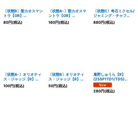
〔状態B〕聖カオスマン
〔状態A-〕聖カオスマ
〔状態C〕奇石ミクセル/
トラ【OR】
ントラ【OR】
ジャミング・チャフ
{23RP2OR1/OR2}
{23RP2XOR1/OR2}
【R】{23EX2超G11/超
80
円
(税込)
160
円
(税込)
880
円
(税込)
《光》
《光》
G12}《光》
〔状態A-〕オリオティ
〔状態B〕オリオティ
庵野しゅうら【R】
ス・ジャッジ【R】
ス・ジャッジ【R】
{25SP1TD1/TD5}
{23RP2T3/T10}《光》
{23RP2T3/T10}《光》
《光》
100
円
(税込)
50
円
(税込)
280
円
(税込)