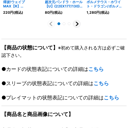
得波!ウェイブ
超次元パンドラ・ホール
ボルメテウス・ホワイ
MAX【R】
【U】{22EX177/130}
ト・ドラゴン/ボルメテ
{RP1426/95}《多》
《水》
ウス・レジェンド・フレ
220
円
(税込)
80
円
(税込)
1,280
円
(税込)
ア【SR】{EX041/75}
《火》
【商品の状態について】
※初めて購入される方は必ずご確
認下さい。
●カードの状態表記についての詳細は
こちら
●スリーブの状態表記についての詳細は
こちら
●プレイマットの状態表記についての詳細は
こちら
【商品名と商品画像について】