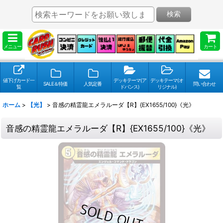
検索
メニュー
カート
値下げカード一
デッキテーマ(ア
デッキテーマ(オ
SALE＆特価
人気定番
問い合わせ
覧
ドバンス)
リジナル)
ホーム
>
【光】
>
音感の精霊龍エメラルーダ【R】{EX1655/100}《光》
音感の精霊龍エメラルーダ【R】{EX1655/100}《光》