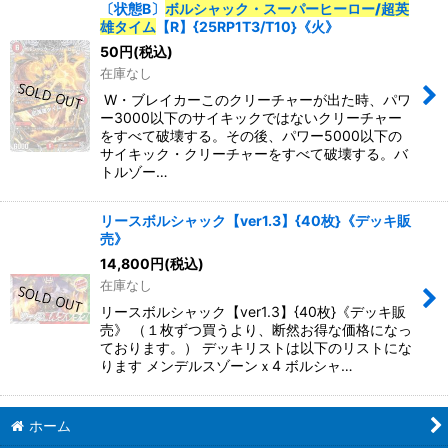
〔状態B〕
ボルシャック・スーパーヒーロー/超英
雄タイム
【R】{25RP1T3/T10}《火》
50
円
(税込)
在庫なし
W・ブレイカーこのクリーチャーが出た時、パワ
ー3000以下のサイキックではないクリーチャー
をすべて破壊する。その後、パワー5000以下の
サイキック・クリーチャーをすべて破壊する。バ
トルゾー…
リースボルシャック【ver1.3】{40枚}《デッキ販
売》
14,800
円
(税込)
在庫なし
リースボルシャック【ver1.3】{40枚}《デッキ販
売》 （１枚ずつ買うより、断然お得な価格になっ
ております。） デッキリストは以下のリストにな
ります メンデルスゾーンｘ4 ボルシャ…
ホーム