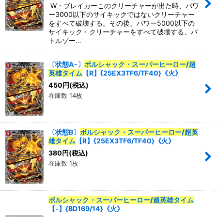
W・ブレイカーこのクリーチャーが出た時、パワ
ー3000以下のサイキックではないクリーチャー
をすべて破壊する。その後、パワー5000以下の
サイキック・クリーチャーをすべて破壊する。バ
トルゾー…
〔状態A-〕
ボルシャック・スーパーヒーロー/超
英雄タイム
【R】{25EX3TF6/TF40}《火》
450
円
(税込)
在庫数 14枚
〔状態B〕
ボルシャック・スーパーヒーロー/超英
雄タイム
【R】{25EX3TF6/TF40}《火》
380
円
(税込)
在庫数 1枚
ボルシャック・スーパーヒーロー/超英雄タイム
【-】{BD169/14}《火》