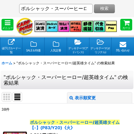
検索
メニュー
カート
値下げカード一
デッキテーマ(ア
デッキテーマ(オ
SALE＆特価
人気定番
問い合わせ
覧
ドバンス)
リジナル)
ホーム
>
"ボルシャック・スーパーヒーロー/超英雄タイム"
の
検索結果
"ボルシャック・スーパーヒーロー/超英雄タイム"
の
検
索結果
表示順変更
閉じる
38
件
検索キーワードをお願い致します
:
ボルシャック・スーパーヒーロー/超英雄タイム
【-】{P83/Y20}《火》