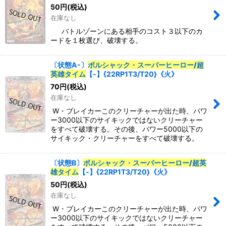
50
円
(税込)
在庫なし
バトルゾーンにある相手のコスト３以下のカ
ードを１枚選び、破壊する。
〔状態A-〕
ボルシャック・スーパーヒーロー/超
英雄タイム
【-】{22RP1T3/T20}《火》
70
円
(税込)
在庫なし
W・ブレイカーこのクリーチャーが出た時、パワ
ー3000以下のサイキックではないクリーチャー
をすべて破壊する。その後、パワー5000以下の
サイキック・クリーチャーをすべて破壊する。
〔状態B〕
ボルシャック・スーパーヒーロー/超英
雄タイム
【-】{22RP1T3/T20}《火》
50
円
(税込)
在庫なし
W・ブレイカーこのクリーチャーが出た時、パワ
ー3000以下のサイキックではないクリーチャー