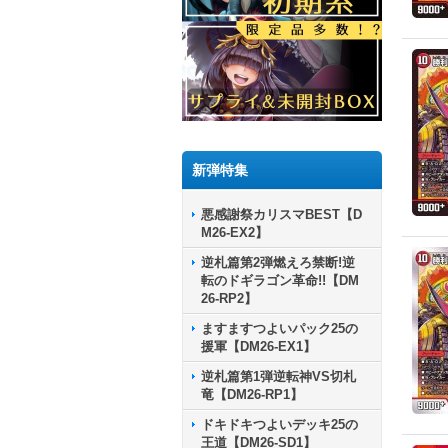
新弾特集
悪感謝祭カリスマBEST【D
M26-EX2】
逆札篇第2弾燃えろ禁断!逆
転のドギラゴン革命!!【DM
26-RP2】
ますますつよいパック25の
援軍【DM26-EX1】
逆札篇第1弾逆転神VS切札
竜【DM26-RP1】
ドキドキつよいデッキ25の
王道【DM26-SD1】