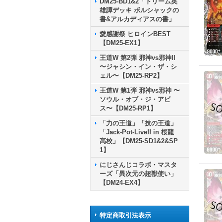
DM25-BD1&2「ドリーム英
雄譚デッキ ボルシャックの
書&アルカディアスの書」
愛感謝祭 ヒロインBEST
【DM25-EX1】
王道W 第2弾 邪神vs邪神II
〜ジャシン・イン・ザ・シ
ェル〜【DM25-RP2】
王道W 第1弾 邪神vs邪神 〜
ソウル・オブ・ジ・アビ
ス〜【DM25-RP1】
「力の王道」「技の王道」
「Jack-Pot-Live!! in 桜龍
高校」【DM25-SD1&2&SP
1】
にじさんじコラボ・マスタ
ーズ「異次元の超獣使い」
【DM24-EX4】
特定商取引法表示