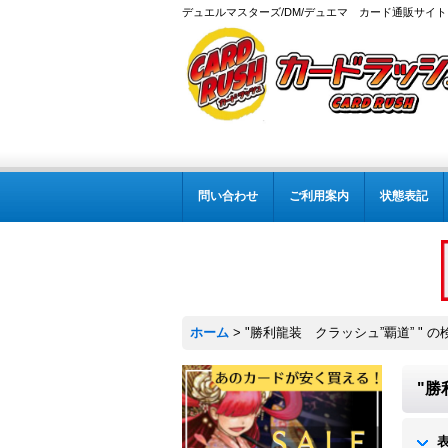
デュエルマスターズ/DM/デュエマ カード通販サイト
問い合わせ
ご利用案内
状態表記
ホーム
>
"勝利龍装 クラッシュ”覇道” "
の
"勝