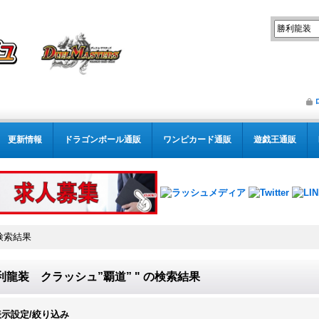
更新情報
ドラゴンボール通販
ワンピカード通販
遊戯王通販
検索結果
利龍装 クラッシュ”覇道” "
の
検索結果
表示設定/絞り込み