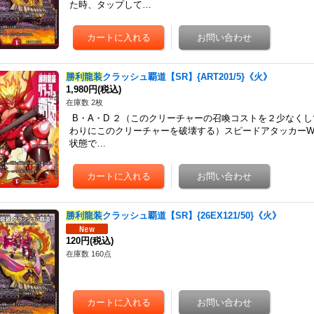
た時、タップして…
勝利龍装
クラッシュ覇道【SR】{ART201/5}《火》
1,980円
(税込)
在庫数 2枚
B・A・D ２（このクリーチャーの召喚コストを２少なく
わりにこのクリーチャーを破壊する）スピードアタッカー
状態で…
勝利龍装
クラッシュ覇道【SR】{26EX121/50}《火》
120円
(税込)
在庫数 160点