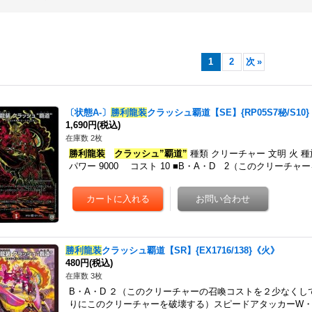
1
2
次
»
〔状態A-〕
勝利龍装
クラッシュ覇道【SE】{RP05S7秘/S10
1,690円
(税込)
在庫数 2枚
勝利龍装
クラッシュ”覇道”
種類 クリーチャー 文明 火 
パワー 9000 コスト 10 ■B・A・D 2（このクリーチ
勝利龍装
クラッシュ覇道【SR】{EX1716/138}《火》
480円
(税込)
在庫数 3枚
B・A・D ２（このクリーチャーの召喚コストを２少なく
りにこのクリーチャーを破壊する）スピードアタッカーW