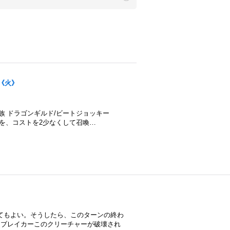
}《火》
種族 ドラゴンギルド/ビートジョッキー
ャーを、コストを2少なくして召喚…
してもよい。そうしたら、このターンの終わ
・ブレイカーこのクリーチャーが破壊され