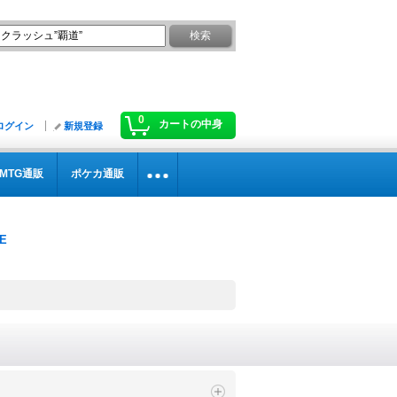
0
カートの中身
ログイン
新規登録
MTG通販
ポケカ通販