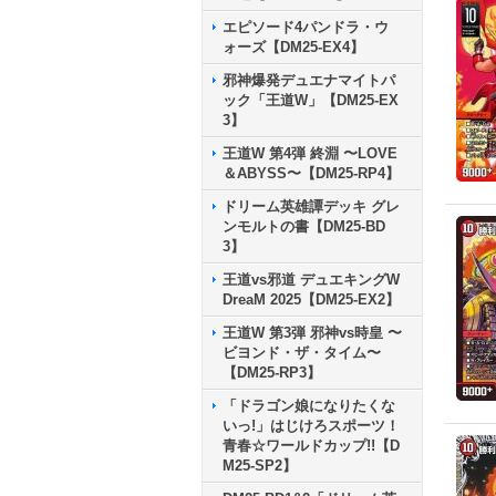
エピソード4パンドラ・ウ
ォーズ【DM25-EX4】
邪神爆発デュエナマイトパ
ック「王道W」【DM25-EX
3】
王道W 第4弾 終淵 〜LOVE
＆ABYSS〜【DM25-RP4】
ドリーム英雄譚デッキ グレ
ンモルトの書【DM25-BD
3】
王道vs邪道 デュエキングW
DreaM 2025【DM25-EX2】
王道W 第3弾 邪神vs時皇 〜
ビヨンド・ザ・タイム〜
【DM25-RP3】
「ドラゴン娘になりたくな
いっ!」はじけろスポーツ！
青春☆ワールドカップ!!【D
M25-SP2】