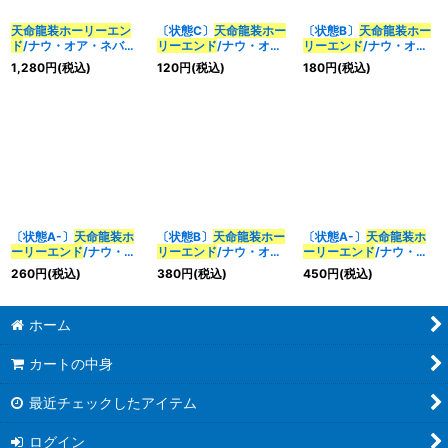
天命龍装ホーリーエン
〔状態C〕
天命龍装ホー
〔状態B〕
天命龍装ホー
ド
/ナウ・オア・ネバー
リーエンド
/ナウ・オ
リーエンド
/ナウ・オ
【SE】{RP12S1秘/S12}
ア・ネバー【SR】
ア・ネバー【SR】
1,280
円
(税込)
120
円
(税込)
180
円
(税込)
《多》
{EX19S6/S20}《多》
{EX19S6/S20}《多》
〔状態A-〕
天命龍装ホ
〔状態B〕
天命龍装ホー
〔状態A-〕
天命龍装ホ
ーリーエンド
/ナウ・オ
リーエンド
/ナウ・オ
ーリーエンド
/ナウ・オ
ア・ネバー【SR】
ア・ネバー【SR】
ア・ネバー【SR】
260
円
(税込)
380
円
(税込)
450
円
(税込)
{EX19S6/S20}《多》
{24RP2TR9/TR11}
{24RP2TR9/TR11}
《多》
《多》
ホーム
カートの中身
最近チェックしたアイテム
ログイン