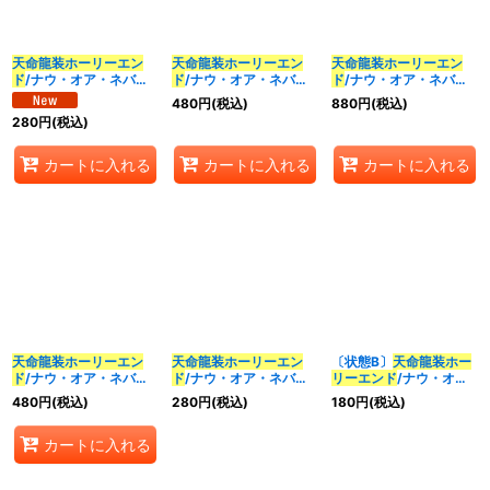
並び順
:
天命龍装ホーリーエン
天命龍装ホーリーエン
天命龍装ホーリーエン
ド
/ナウ・オア・ネバー
ド
/ナウ・オア・ネバー
ド
/ナウ・オア・ネバー
カテゴリ
:
【SR】{25SP13/16}
【SR】{RP1811A/20}
【SR】{RP1811B/20}
480
円
(税込)
880
円
(税込)
《多》
《多》
《多》
280
円
(税込)
特集
:
カートに入れる
カートに入れる
カートに入れる
絞り込む
天命龍装ホーリーエン
天命龍装ホーリーエン
〔状態B〕
天命龍装ホー
ド
/ナウ・オア・ネバー
ド
/ナウ・オア・ネバー
リーエンド
/ナウ・オ
【SR】
【SR】{RP12S1/S12}
ア・ネバー【SR】
480
円
(税込)
280
円
(税込)
180
円
(税込)
{24RP2TR9/TR11}
《多》
{RP12S1/S12}《多》
《多》
カートに入れる