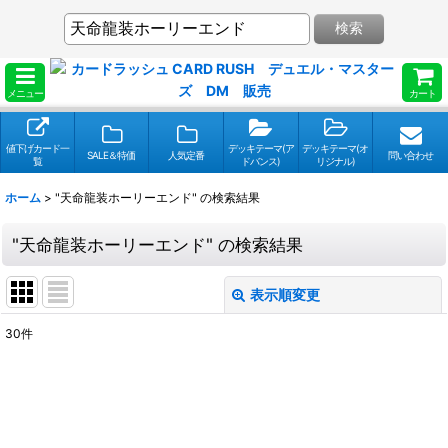
検索
メニュー
カート
値下げカード一
デッキテーマ(ア
デッキテーマ(オ
SALE＆特価
人気定番
問い合わせ
覧
ドバンス)
リジナル)
ホーム
>
"天命龍装ホーリーエンド"
の
検索結果
"天命龍装ホーリーエンド"
の
検索結果
表示順変更
閉じる
30
件
検索キーワードをお願い致します
:
表示数
: