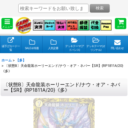
検索
メニュー
カート
値下げカード一
デッキテーマ(ア
デッキテーマ(オ
SALE＆特価
人気定番
問い合わせ
覧
ドバンス)
リジナル)
ホーム
>
【多】
>
〔状態B〕天命龍装ホーリーエンド/ナウ・オア・ネバー【SR】{RP1811A/20}
《多》
〔状態B〕天命龍装ホーリーエンド/ナウ・オア・ネバ
ー【SR】{RP1811A/20}《多》