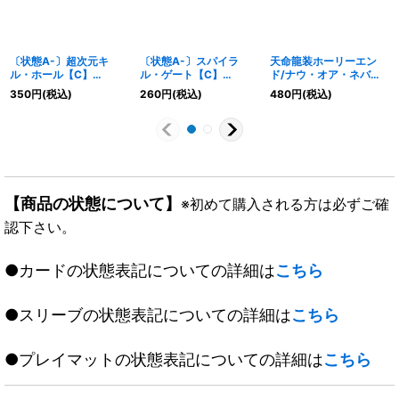
〔状態A-〕超次元キ
〔状態A-〕スパイラ
天命龍装ホーリーエン
ル・ホール【C】
ル・ゲート【C】
ド/ナウ・オア・ネバー
{DMX0342/42}《火》
{DMD1714/14}《水》
【SR】{RP1811A/20}
350
円
(税込)
260
円
(税込)
480
円
(税込)
《多》
【商品の状態について】
※初めて購入される方は必ずご確
認下さい。
●カードの状態表記についての詳細は
こちら
●スリーブの状態表記についての詳細は
こちら
●プレイマットの状態表記についての詳細は
こちら