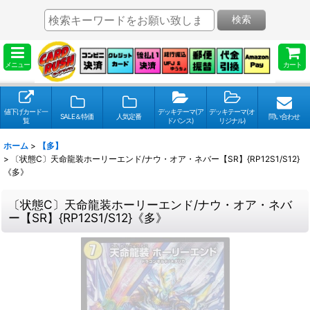
検索
メニュー
カート
値下げカード一
デッキテーマ(ア
デッキテーマ(オ
SALE＆特価
人気定番
問い合わせ
覧
ドバンス)
リジナル)
ホーム
>
【多】
>
〔状態C〕天命龍装ホーリーエンド/ナウ・オア・ネバー【SR】{RP12S1/S12}
《多》
〔状態C〕天命龍装ホーリーエンド/ナウ・オア・ネバ
ー【SR】{RP12S1/S12}《多》