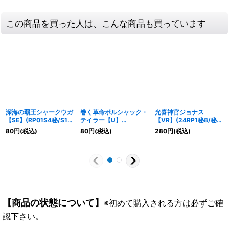
この商品を買った人は、こんな商品も買っています
深海の覇王シャークウガ
巻く革命ボルシャック・
光喜神官ジョナス
【SE】{RP01S4秘/S10}
テイラー【U】
【VR】{24RP1秘8/秘
《水》
{23RP4X42/74}《多》
22}《多》
80
円
(税込)
80
円
(税込)
280
円
(税込)
【商品の状態について】
※初めて購入される方は必ずご確
認下さい。