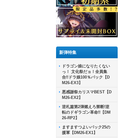
新弾特集
ドラゴン娘になりたくない
っ！ 文化祭だョ！全員集
合!!ドラ娘100％パック【D
M26-EX3】
悪感謝祭カリスマBEST【D
M26-EX2】
逆札篇第2弾燃えろ禁断!逆
転のドギラゴン革命!!【DM
26-RP2】
ますますつよいパック25の
援軍【DM26-EX1】