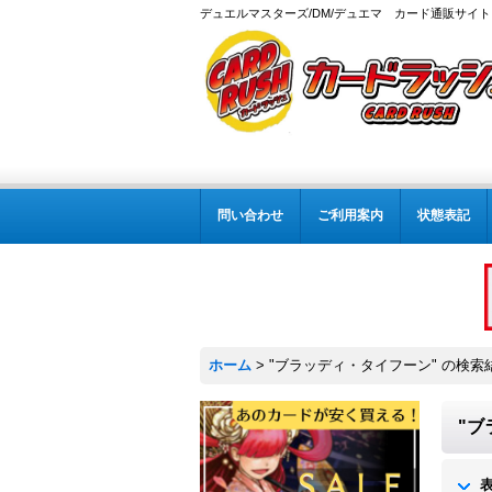
デュエルマスターズ/DM/デュエマ カード通販サイト
問い合わせ
ご利用案内
状態表記
ホーム
>
"ブラッディ・タイフーン"
の
検索
"ブ