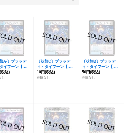
態A-〕
ブラッデ
〔状態C〕
ブラッデ
〔状態B〕
ブラッデ
タイフーン
【-】
ィ・タイフーン
【-】
ィ・タイフーン
【-】
0642/98}《多》
(税込)
{EX0642/98}《多》
10円
(税込)
{EX0642/98}《多》
50円
(税込)
なし
在庫なし
在庫なし