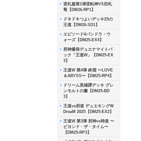
逆札篇第1弾逆転神VS切札
竜【DM26-RP1】
ドキドキつよいデッキ25の
王道【DM26-SD1】
エピソード4パンドラ・ウ
ォーズ【DM25-EX4】
邪神爆発デュエナマイトパ
ック「王道W」【DM25-EX
3】
王道W 第4弾 終淵 〜LOVE
＆ABYSS〜【DM25-RP4】
ドリーム英雄譚デッキ グレ
ンモルトの書【DM25-BD
3】
王道vs邪道 デュエキングW
DreaM 2025【DM25-EX2】
王道W 第3弾 邪神vs時皇 〜
ビヨンド・ザ・タイム〜
【DM25-RP3】