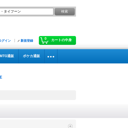
0
カートの中身
ログイン
新規登録
MTG通販
ポケカ通販