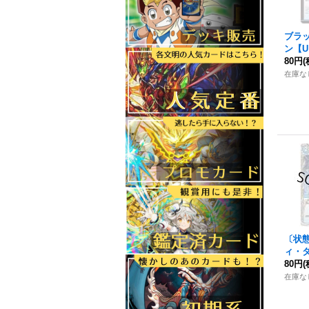
ブラ
ン
【U
《多
80円
(
在庫な
〔状
ィ・
{23RP
80円
(
《多
在庫な