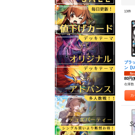
13
件
ブラ
ン
【U
30}
80円
(
在庫数 