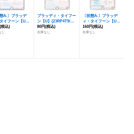
態A-〕
ブラッデ
ブラッディ・タイフー
〔状態A-〕
ブラッデ
タイフーン
【U】
ン
【U】{23RP4T9/T1
ィ・タイフーン
【U】
1335/84}《多》
(税込)
0}《多》
80円
(税込)
{23RP4TF9/TF10}
160円
(税込)
《多》
なし
在庫なし
在庫なし