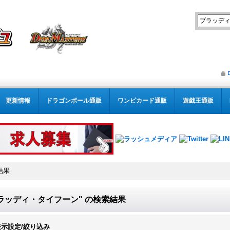
更新情報
ドラゴンボール通販
ワンピカード通販
遊戯王通販
結果
ラッディ・タイフーン"
の
検索結果
表示設定/絞り込み