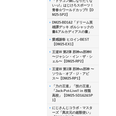
「ドラゴン娘になりたくな
いっ!」はじけろスポーツ！
青春☆ワールドカップ!!【D
M25-SP2】
DM25-BD1&2「ドリーム英
雄譚デッキ ボルシャックの
書&アルカディアスの書」
愛感謝祭 ヒロインBEST
【DM25-EX1】
王道W 第2弾 邪神vs邪神II
〜ジャシン・イン・ザ・シ
ェル〜【DM25-RP2】
王道W 第1弾 邪神vs邪神 〜
ソウル・オブ・ジ・アビ
ス〜【DM25-RP1】
「力の王道」「技の王道」
「Jack-Pot-Live!! in 桜龍
高校」【DM25-SD1&2&SP
1】
にじさんじコラボ・マスタ
ーズ「異次元の超獣使い」