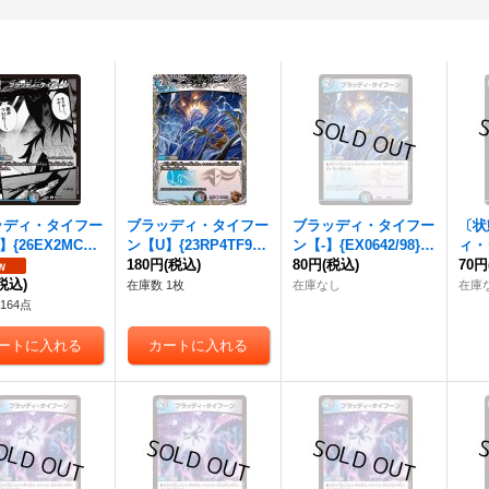
ッディ・タイフー
ブラッディ・タイフー
ブラッディ・タイフー
〔状
】{26EX2MC28/
ン
【U】{23RP4TF9/T
ン
【-】{EX0642/98}
ィ・
《多》
F10}《多》
180円
(税込)
《多》
80円
(税込)
{EX
70円
税込)
在庫数 1枚
在庫なし
在庫
164点