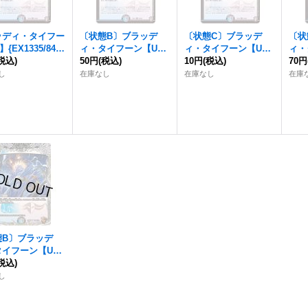
ッディ・タイフー
〔状態B〕
ブラッデ
〔状態C〕
ブラッデ
〔状
】{EX1335/84}
ィ・タイフーン
【U】
ィ・タイフーン
【U】
ィ・
》
税込)
{EX1335/84}《多》
50円
(税込)
{EX1335/84}《多》
10円
(税込)
{EX
70円
し
在庫なし
在庫なし
在庫
態B〕
ブラッデ
タイフーン
【U】
4TF9/TF10}
税込)
》
し