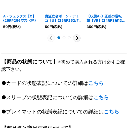
A・フェックス【C】
魔誕亡者ボーン・アミー
〔状態A-〕正義の逆転
{25RP256/77}《光》
ゴ【U】{25RP252/77}
撃【VR】{24RP3秘13/
《多》
秘24}《光》
50
円
(税込)
50
円
(税込)
350
円
(税込)
【商品の状態について】
※初めて購入される方は必ずご確
認下さい。
●カードの状態表記についての詳細は
こちら
●スリーブの状態表記についての詳細は
こちら
●プレイマットの状態表記についての詳細は
こちら