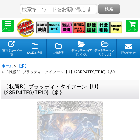
検索
メニュー
カート
値下げカード一
デッキテーマ(ア
デッキテーマ(オ
SALE＆特価
人気定番
問い合わせ
覧
ドバンス)
リジナル)
ホーム
>
【多】
>
〔状態B〕ブラッディ・タイフーン【U】{23RP4TF9/TF10}《多》
〔状態B〕ブラッディ・タイフーン【U】
{23RP4TF9/TF10}《多》