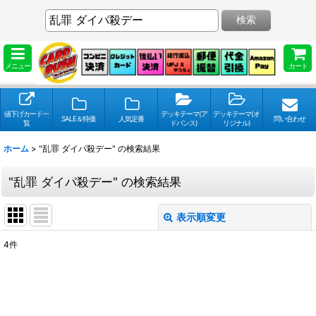
検索
メニュー
カート
値下げカード一
デッキテーマ(ア
デッキテーマ(オ
SALE＆特価
人気定番
問い合わせ
覧
ドバンス)
リジナル)
ホーム
>
"乱罪 ダイパ殺デー"
の
検索結果
"乱罪 ダイパ殺デー"
の
検索結果
表示順変更
閉じる
4
件
検索キーワードをお願い致します
:
表示数
: