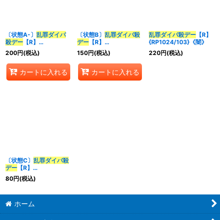
並び順
:
〔状態A-〕
乱罪
ダイパ
〔状態B〕
乱罪
ダイパ殺
乱罪
ダイパ殺デー
【R】
殺デー
【R】
デー
【R】
{RP1024/103}《闇》
カテゴリ
:
{RP1024/103}《闇》
{RP1024/103}《闇》
200
円
(税込)
150
円
(税込)
220
円
(税込)
カートに入れる
カートに入れる
特集
:
絞り込む
〔状態C〕
乱罪
ダイパ殺
デー
【R】
{RP1024/103}《闇》
80
円
(税込)
ホーム