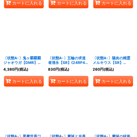
カートに入れる
カートに入れる
カートに入れる
〔状態A-〕鬼ヶ覇覇覇
〔状態A-〕五輪の求道
〔状態A-〕陽炎の精霊
ジャオウガ【DMR】
者清永【SR】{24RP4秘
メルキウス【SR】
{24RP4DM1/DM1}
12/秘24}《多》
{24RP4S6/S11}《多》
4,380
円
(税込)
830
円
(税込)
260
円
(税込)
《多》
カートに入れる
カートに入れる
カートに入れる
〔状態A-〕悪魔世界ワ
〔状態A-〕魔誕と光喜
〔状態A-〕魔誕の猛将