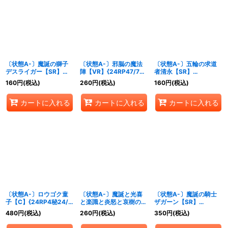
〔状態A-〕魔誕の獅子
〔状態A-〕邪脳の魔法
〔状態A-〕五輪の求道
デスライガー【SR】
陣【VR】{24RP47/76}
者清永【SR】
{24RP4秘6/秘24}《自
《多》
{24RP4S11/S11}《多》
160
円
(税込)
260
円
(税込)
160
円
(税込)
然》
カートに入れる
カートに入れる
カートに入れる
〔状態A-〕ロウゴク童
〔状態A-〕魔誕と光喜
〔状態A-〕魔誕の騎士
子【C】{24RP4秘24/
と楽識と炎怒と哀樹の決
ザガーン【SR】
秘24}《火》
断【VR】
{24RP4S1/S11}《光》
480
円
(税込)
260
円
(税込)
350
円
(税込)
{24RP411/76}《多》