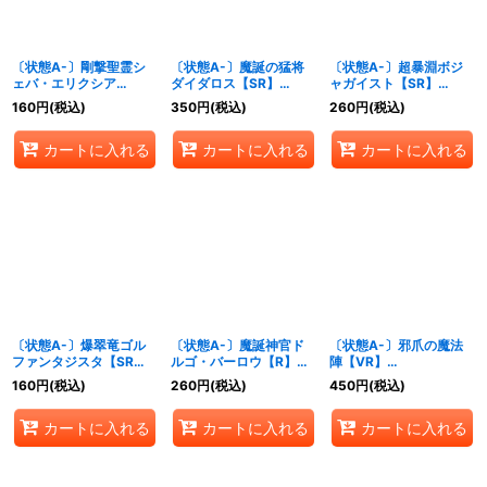
〔状態A-〕剛撃聖霊シ
〔状態A-〕魔誕の猛将
〔状態A-〕超暴淵ボジ
ェバ・エリクシア
ダイダロス【SR】
ャガイスト【SR】
【SR】{24RP4S7/S11}
{24RP4S4/S11}《火》
{24RP4秘4/秘24}
160
円
(税込)
350
円
(税込)
260
円
(税込)
《多》
《闇》
カートに入れる
カートに入れる
カートに入れる
〔状態A-〕爆翠竜ゴル
〔状態A-〕魔誕神官ド
〔状態A-〕邪爪の魔法
ファンタジスタ【SR】
ルゴ・バーロウ【R】
陣【VR】
{24RP4秘11/秘24}
{24RP4秘16/秘24}
{24RP410/76}《多》
160
円
(税込)
260
円
(税込)
450
円
(税込)
《多》
《闇》
カートに入れる
カートに入れる
カートに入れる