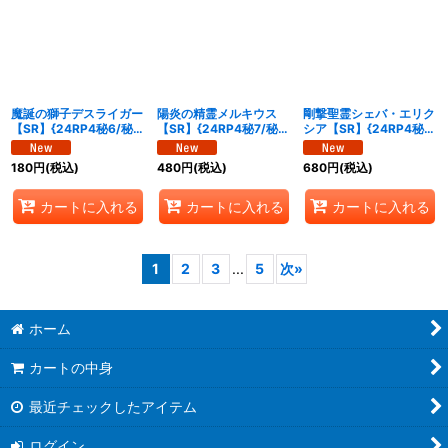
魔誕の獅子デスライガー
陽炎の精霊メルキウス
剛撃聖霊シェバ・エリク
【SR】{24RP4秘6/秘
【SR】{24RP4秘7/秘
シア【SR】{24RP4秘8/
24}《自然》
24}《多》
秘24}《多》
180
円
(税込)
480
円
(税込)
680
円
(税込)
カートに入れる
カートに入れる
カートに入れる
1
2
3
...
5
次
»
ホーム
カートの中身
最近チェックしたアイテム
ログイン