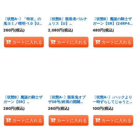
〔状態A-〕「特攻」の
〔状態B〕龍装者バルチ
〔状態B〕魔誕の騎士ザ
鬼ヨミノ晴明-1.0【U】
ュリス【U】
ガーン【SR】{24RP4秘
{24RP4秘19/秘24}
{24RP4SP5/SP5}
2/秘24}《光》
260
円
(税込)
2,080
円
(税込)
480
円
(税込)
《闇》
《火》
カートに入れる
カートに入れる
カートに入れる
〔状態B〕魔誕の騎士ザ
〔状態A-〕龍装鬼オブ
〔状態A-〕♪ハックより
ガーン【SR】
ザ08号/終焉の開闢
一時ずらしてじゅうとな
{24RP4S1/S11}《光》
【SR】
な【SR】
280
円
(税込)
260
円
(税込)
100
円
(税込)
{24RP4TR4/TR9}
{24RP4S8/S11}《多》
《闇》
カートに入れる
カートに入れる
カートに入れる