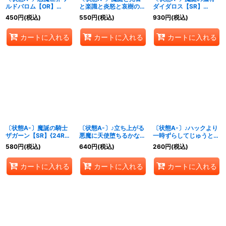
ルドバロム【OR】
と楽識と炎怒と哀樹の決
ダイダロス【SR】
{24RP4秘1/秘24}
断【VR】{24RP4秘15/
{24RP4秘5/秘24}
450
円
(税込)
550
円
(税込)
930
円
(税込)
《多》
秘24}《多》
《火》
カートに入れる
カートに入れる
カートに入れる
〔状態A-〕魔誕の騎士
〔状態A-〕♪立ち上がる
〔状態A-〕♪ハックより
ザガーン【SR】{24RP4
悪魔に天使堕ちるかな
一時ずらしてじゅうとな
秘2/秘24}《光》
【VR】{24RP42/76}
な【SR】{24RP4秘9/秘
580
円
(税込)
640
円
(税込)
260
円
(税込)
《水》
24}《多》
カートに入れる
カートに入れる
カートに入れる