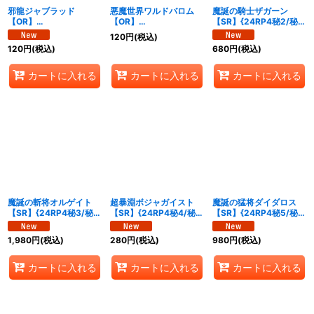
邪龍ジャブラッド
悪魔世界ワルドバロム
魔誕の騎士ザガーン
【OR】
【OR】
【SR】{24RP4秘2/秘
{24RP4TD1/TD3}
{24RP4OR1/OR1}
24}《光》
120
円
(税込)
《闇》
《多》
120
円
(税込)
680
円
(税込)
カートに入れる
カートに入れる
カートに入れる
魔誕の斬将オルゲイト
超暴淵ボジャガイスト
魔誕の猛将ダイダロス
【SR】{24RP4秘3/秘
【SR】{24RP4秘4/秘
【SR】{24RP4秘5/秘
24}《水》
24}《闇》
24}《火》
1,980
円
(税込)
280
円
(税込)
980
円
(税込)
カートに入れる
カートに入れる
カートに入れる