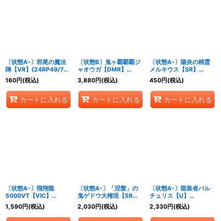
〔状態A-〕邪尾の魔法
〔状態B〕鬼ヶ覇覇覇ジ
〔状態A-〕陽炎の精霊
陣【VR】{24RP49/76}
ャオウガ【DMR】
メルキウス【SR】
《多》
{24RP4DM1/DM1}
{24RP4秘7/秘24}
160
円
(税込)
3,880
円
(税込)
450
円
(税込)
《多》
《多》
カートに入れる
カートに入れる
カートに入れる
〔状態A-〕飛翔龍
〔状態A-〕「涅槃」の
〔状態A-〕龍装者バル
5000VT【VIC】
鬼ゲドウ大権現【SR】
チュリス【U】
{24RP4TR1/TR9}
{24RP4秘10/秘24}
{24RP4SP5/SP5}
1,590
円
(税込)
2,030
円
(税込)
2,330
円
(税込)
《水》
《多》
《火》