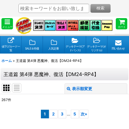
検索
メニュー
カート
値下げカード一
デッキテーマ(ア
デッキテーマ(オ
SALE＆特価
人気定番
問い合わせ
覧
ドバンス)
リジナル)
ホーム
>
王道篇 第4弾 悪魔神、復活【DM24-RP4】
王道篇 第4弾 悪魔神、復活【DM24-RP4】
表示順変更
閉じる
267
件
表示数
:
1
2
3
...
5
次
»
並び順
: