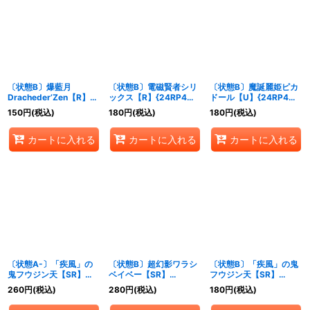
絞り込む
〔状態B〕爆藍月
〔状態B〕電磁賢者シリ
〔状態B〕魔誕麗姫ピカ
Dracheder’Zen【R】
ックス【R】{24RP4秘
ドール【U】{24RP4秘
{24RP415/76}《水》
17/秘24}《多》
20/秘24}《多》
150
円
(税込)
180
円
(税込)
180
円
(税込)
カートに入れる
カートに入れる
カートに入れる
〔状態A-〕「疾風」の
〔状態B〕超幻影ワラシ
〔状態B〕「疾風」の鬼
鬼フウジン天【SR】
ベイベー【SR】
フウジン天【SR】
{24RP4TR5/TR9}
{24RP4TD3/TD3}《自
{24RP4TR5/TR9}
260
円
(税込)
280
円
(税込)
180
円
(税込)
《火》
然》
《火》