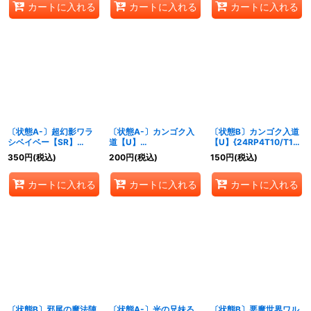
カートに入れる
カートに入れる
カートに入れる
〔状態A-〕超幻影ワラ
〔状態A-〕カンゴク入
〔状態B〕カンゴク入道
シベイベー【SR】
道【U】
【U】{24RP4T10/T12}
{24RP4TD3/TD3}《自
{24RP4T10/T12}
《火》
350
円
(税込)
200
円
(税込)
150
円
(税込)
然》
《火》
カートに入れる
カートに入れる
カートに入れる
〔状態B〕邪尾の魔法陣
〔状態A-〕光の兄妹る
〔状態B〕悪魔世界ワル