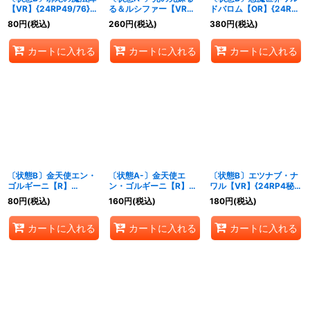
【VR】{24RP49/76}
る＆ルシファー【VR】
ドバロム【OR】{24RP4
《多》
{24RP4TR8/TR9}
秘1/秘24}《多》
80
円
(税込)
260
円
(税込)
380
円
(税込)
《光》
カートに入れる
カートに入れる
カートに入れる
〔状態B〕金天使エン・
〔状態A-〕金天使エ
〔状態B〕エツナブ・ナ
ゴルギーニ【R】
ン・ゴルギーニ【R】
ワル【VR】{24RP4秘
{24RP413/76}《光》
{24RP413/76}《光》
14/秘24}《自然》
80
円
(税込)
160
円
(税込)
180
円
(税込)
カートに入れる
カートに入れる
カートに入れる