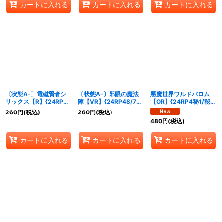
カートに入れる
カートに入れる
カートに入れる
〔状態A-〕電磁賢者シ
〔状態A-〕邪眼の魔法
悪魔世界ワルドバロム
リックス【R】{24RP4
陣【VR】{24RP48/76}
【OR】{24RP4秘1/秘
秘17/秘24}《多》
《多》
24}《多》
260
円
(税込)
260
円
(税込)
480
円
(税込)
カートに入れる
カートに入れる
カートに入れる