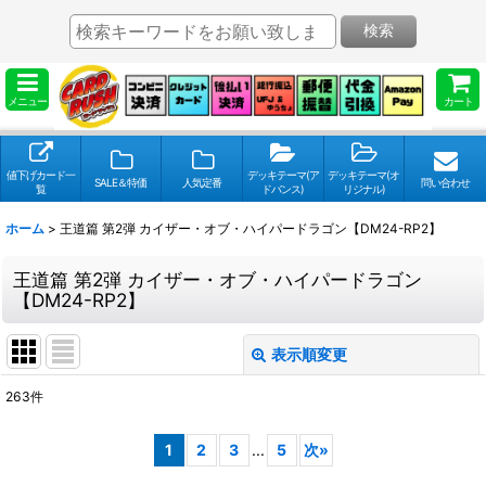
検索
メニュー
カート
値下げカード一
デッキテーマ(ア
デッキテーマ(オ
SALE＆特価
人気定番
問い合わせ
覧
ドバンス)
リジナル)
ホーム
>
王道篇 第2弾 カイザー・オブ・ハイパードラゴン【DM24-RP2】
王道篇 第2弾 カイザー・オブ・ハイパードラゴン
【DM24-RP2】
表示順変更
閉じる
263
件
表示数
:
1
2
3
...
5
次
»
並び順
: