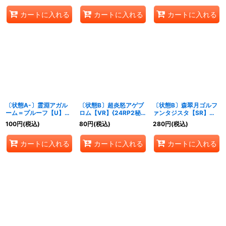
然》
カートに入れる
カートに入れる
カートに入れる
〔状態A-〕霊淵アガル
〔状態B〕超炎怒アゲブ
〔状態B〕森翠月ゴルフ
ーム＝プルーフ【U】
ロム【VR】{24RP2秘
ァンタジスタ【SR】
{24RP241/75}《闇》
11/秘21}《多》
{24RP2秘6/秘21}《自
100
円
(税込)
80
円
(税込)
280
円
(税込)
然》
カートに入れる
カートに入れる
カートに入れる