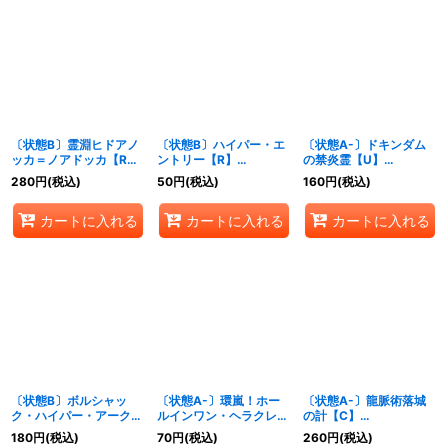
絞り込む
〔状態B〕霊淵ヒドアノ
〔状態B〕ハイパー・エ
〔状態A-〕ドキンダム
ッカ＝ノアドッカ【R】
ントリー【R】
の禁炎霊【U】
{24RP2秘14/秘21}
{24RP213/75}《光》
{24RP2T11/T12}《多》
280
円
(税込)
50
円
(税込)
160
円
(税込)
《闇》
カートに入れる
カートに入れる
カートに入れる
〔状態B〕ボルシャッ
〔状態A-〕環嵐！ホー
〔状態A-〕龍脈術落城
ク・ハイパー・アークゼ
ルインワン・ヘラクレス
の計【C】
オス【R】{24RP2秘15/
【SR】
{24RP2TD3/TD3}
180
円
(税込)
70
円
(税込)
260
円
(税込)
秘21}《火》
{24RP2TR8/TR11}《自
《水》