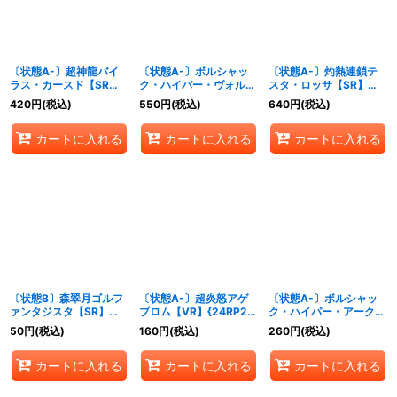
〔状態A-〕超神龍バイ
〔状態A-〕ボルシャッ
〔状態A-〕灼熱連鎖テ
ラス・カースド【SR】
ク・ハイパー・ヴォルジ
スタ・ロッサ【SR】
{24RP2TR6/TR11}《自
ャアク【SR】
{24RP2TR5/TR11}
420
円
(税込)
550
円
(税込)
640
円
(税込)
然》
{24RP2S7/S10}《火》
《火》
カートに入れる
カートに入れる
カートに入れる
〔状態B〕森翠月ゴルフ
〔状態A-〕超炎怒アゲ
〔状態A-〕ボルシャッ
ァンタジスタ【SR】
ブロム【VR】{24RP2秘
ク・ハイパー・アークゼ
{24RP2S9/S10}《自
11/秘21}《多》
オス【R】{24RP2秘15/
50
円
(税込)
160
円
(税込)
260
円
(税込)
然》
秘21}《火》
カートに入れる
カートに入れる
カートに入れる