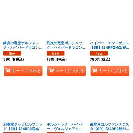
終炎の竜皇ボルシャッ
終炎の竜皇ボルシャッ
ハイパー・エン・ゲルス
ク・ハイパードラゴン
ク・ハイパードラゴン
【SR】{24RP2秘2/秘
【OR】{24RP2秘1/秘
【OR】
21}《光》
21}《火》
{24RP2OR1/OR1}
380
円
(税込)
180
円
(税込)
780
円
(税込)
《火》
カートに入れる
カートに入れる
カートに入れる
邪魂龍ジャビビルブラッ
ボルシャック・ハイパ
森翠月ゴルファンタジス
ド【SR】{24RP2秘4/秘
ー・ヴォルジャアク
タ【SR】{24RP2秘6/秘