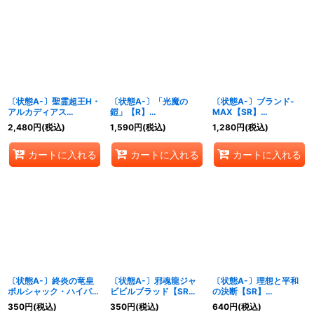
〔状態A-〕聖霊超王H・
〔状態A-〕「光魔の
〔状態A-〕ブランド-
アルカディアス
鎧」【R】
MAX【SR】
【DMR】
{24RP2SP4/SP5}
{24RP2SP3/SP5}
2,480
円
(税込)
1,590
円
(税込)
1,280
円
(税込)
{24RP2DM1/DM1}
《多》
《火》
《多》
カートに入れる
カートに入れる
カートに入れる
〔状態A-〕終炎の竜皇
〔状態A-〕邪魂龍ジャ
〔状態A-〕理想と平和
ボルシャック・ハイパー
ビビルブラッド【SR】
の決断【SR】
ドラゴン【OR】{24RP2
{24RP2S6/S10}《闇》
{24RP2S10/S10}
350
円
(税込)
350
円
(税込)
640
円
(税込)
秘1/秘21}《火》
《多》