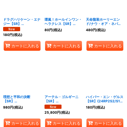
ドラグハリケーン・エナ
環嵐！ホールインワン・
天命龍装ホーリーエン
ジー【SR】
ヘラクレス【SR】
ド/ナウ・オア・ネバー
{24RP2TR7/TR11}《自
{24RP2TR8/TR11}《自
【SR】
80
円
(税込)
480
円
(税込)
然》
然》
{24RP2TR9/TR11}
180
円
(税込)
《多》
カートに入れる
カートに入れる
カートに入れる
理想と平和の決断
アーテル・ゴルギーニ
ハイパー・エン・ゲルス
【SR】
【SR】
【SR】{24RP2S2/S10}
{24RP2TR10/TR11}
{24RP2SP2/SP5}
《光》
980
円
(税込)
180
円
(税込)
《多》
《闇》
25,800
円
(税込)
カートに入れる
カートに入れる
カートに入れる