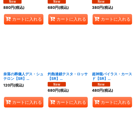
21}《闇》
【SR】{24RP2秘5/秘
21}《自然》
21}《火》
880
円
(税込)
680
円
(税込)
380
円
(税込)
カートに入れる
カートに入れる
カートに入れる
奈落の葬儀人デス・シュ
灼熱連鎖テスタ・ロッサ
超神龍バイラス・カース
テロン【SR】
【SR】
ド【SR】
{24RP2TR4/TR11}
{24RP2TR5/TR11}
{24RP2TR6/TR11}《自
120
円
(税込)
《闇》
《火》
然》
680
円
(税込)
480
円
(税込)
カートに入れる
カートに入れる
カートに入れる