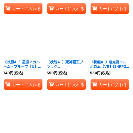
カートに入れる
カートに入れる
カートに入れる
〔状態A-〕霊淵アガル
〔状態A-〕死神覇王ブ
〔状態A-〕超光喜エル
ーム＝プルーフ【U】
ラック
ボロム【VR】{24RP2秘
{24RP2秘19/秘21}
XENARCH【SR】
7/秘21}《多》
740
円
(税込)
550
円
(税込)
550
円
(税込)
《闇》
{24RP2S5/S10}《闇》
カートに入れる
カートに入れる
カートに入れる