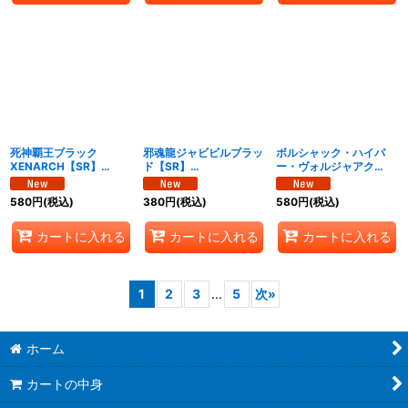
死神覇王ブラック
邪魂龍ジャビビルブラッ
ボルシャック・ハイパ
XENARCH【SR】
ド【SR】
ー・ヴォルジャアク
{24RP2S5/S10}《闇》
{24RP2S6/S10}《闇》
【SR】{24RP2S7/S10}
《火》
580
円
(税込)
380
円
(税込)
580
円
(税込)
カートに入れる
カートに入れる
カートに入れる
1
2
3
...
5
次
»
ホーム
カートの中身