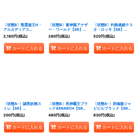
〔状態B〕聖霊超王H・
〔状態B〕蒼神龍アナザ
〔状態B〕灼熱連鎖テス
アルカディアス
ー・ワールド【SR】
タ・ロッサ【SR】
【DMR】
{24RP2S3/S10}《水》
{24RP2TR5/TR11}
2,180
円
(税込)
280
円
(税込)
520
円
(税込)
{24RP2DM1/DM1}
《火》
《多》
カートに入れる
カートに入れる
カートに入れる
〔状態A-〕誠実妖精ス
〔状態B〕死神覇王ブラ
〔状態A-〕邪魂龍ジャ
ミレ【SR】
ックXENARCH【SR】
ビビルブラッド【SR】
{24RP2S8/S10}《自
{24RP2S5/S10}《闇》
{24RP2秘4/秘21}
200
円
(税込)
480
円
(税込)
830
円
(税込)
然》
《闇》
カートに入れる
カートに入れる
カートに入れる