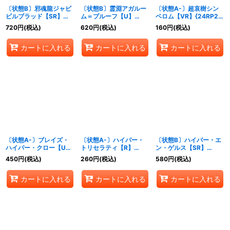
〔状態B〕邪魂龍ジャビ
〔状態B〕霊淵アガルー
〔状態A-〕超哀樹シン
ビルブラッド【SR】
ム＝プルーフ【U】
ベロム【VR】{24RP2秘
{24RP2秘4/秘21}
{24RP2秘19/秘21}
8/秘21}《多》
720
円
(税込)
620
円
(税込)
160
円
(税込)
《闇》
《闇》
カートに入れる
カートに入れる
カートに入れる
〔状態A-〕ブレイズ・
〔状態A-〕ハイパー・
〔状態B〕ハイパー・エ
ハイパー・クロー【U】
トリセラティ【R】
ン・ゲルス【SR】
{24RP2秘20/秘21}
{24RP2秘12/秘21}
{24RP2秘2/秘21}
450
円
(税込)
260
円
(税込)
580
円
(税込)
《火》
《光》
《光》
カートに入れる
カートに入れる
カートに入れる