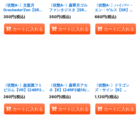
〔状態A-〕文藍月
〔状態A-〕森翠月ゴル
〔状態A-〕ハイパー・
Dracheder'Zen【SR】
ファンタジスタ【SR】
エン・ゲルス【SR】
{24RP2秘3/秘21}
{24RP2秘6/秘21}《自
{24RP2秘2/秘21}
350
円
(税込)
350
円
(税込)
680
円
(税込)
《水》
然》
《光》
カートに入れる
カートに入れる
カートに入れる
〔状態A-〕超楽識フミ
〔状態A-〕森翠月アカ
〔状態A-〕ドラゴン
ビロム【VR】{24RP2秘
ネ【R】{24RP2秘16/秘
ズ・サイン【R】
9/秘21}《多》
21}《自然》
{24RP2TD2/TD3}
260
円
(税込)
260
円
(税込)
1,120
円
(税込)
《光》
カートに入れる
カートに入れる
カートに入れる